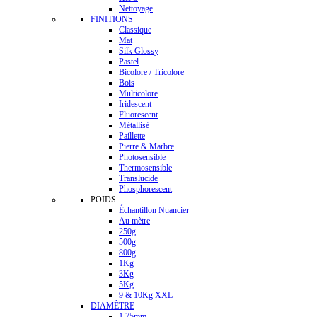
Nettoyage
FINITIONS
Classique
Mat
Silk Glossy
Pastel
Bicolore / Tricolore
Bois
Multicolore
Iridescent
Fluorescent
Métallisé
Paillette
Pierre & Marbre
Photosensible
Thermosensible
Translucide
Phosphorescent
POIDS
Échantillon Nuancier
Au mètre
250g
500g
800g
1Kg
3Kg
5Kg
9 & 10Kg XXL
DIAMÈTRE
1.75mm