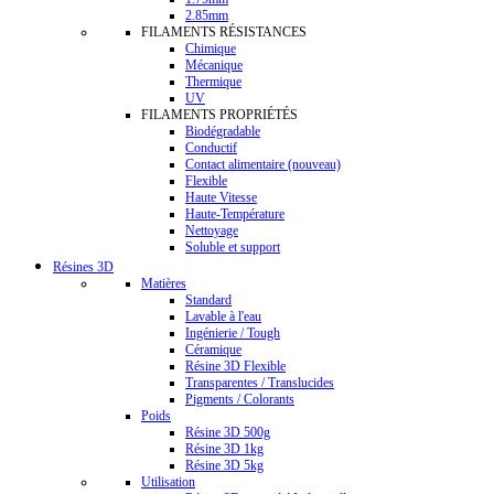
2.85mm
FILAMENTS RÉSISTANCES
Chimique
Mécanique
Thermique
UV
FILAMENTS PROPRIÉTÉS
Biodégradable
Conductif
Contact alimentaire (nouveau)
Flexible
Haute Vitesse
Haute-Température
Nettoyage
Soluble et support
Résines 3D
Matières
Standard
Lavable à l'eau
Ingénierie / Tough
Céramique
Résine 3D Flexible
Transparentes / Translucides
Pigments / Colorants
Poids
Résine 3D 500g
Résine 3D 1kg
Résine 3D 5kg
Utilisation