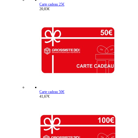
Carte cadeau 25€
20,83€
Carte cadeau 50€
41,67€