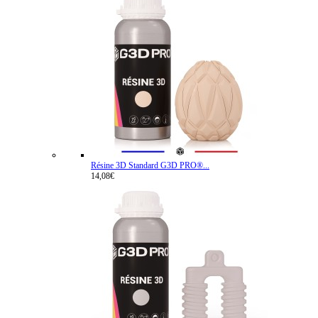
Résine 3D Standard G3D PRO®...
14,08€