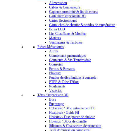
Alimentation
Câbles & Connecteurs
Capteurs proximité & fin-de-course
Carte mère imprimante 3D
Cartes électroniques
Cartouches de chauffe & sondes de température
Écran LCD
Lits Chauffants & Mosfets
Moteurs
Ventilateurs & Turbines
Pièces Mécaniques
Autres
Connecteurs pneumatiques
Coupleurs & Vis Trapézoïdale
Courroies
Ecrous & Ressorts
Plateaux
Poulies de distributions à courroie
PTFE & Tube Téflon
Roulements
Visseries
Têtes d'impression 3D
Buse
Engrenage
Extrudeur / Bloc entrainement fil
Heatbreak / Guide Fil
Heatsink / Dissipateur de chaleur
Hotends / Blocs de chauffe
Silicones & Chaussettes de protection
Têtes d'impression complètes