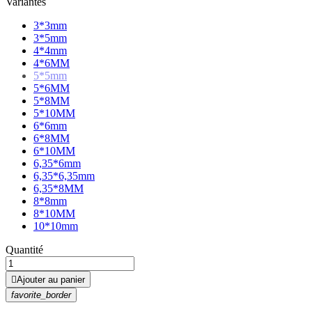
Variantes
3*3mm
3*5mm
4*4mm
4*6MM
5*5mm
5*6MM
5*8MM
5*10MM
6*6mm
6*8MM
6*10MM
6,35*6mm
6,35*6,35mm
6,35*8MM
8*8mm
8*10MM
10*10mm
Quantité

Ajouter au panier
favorite_border