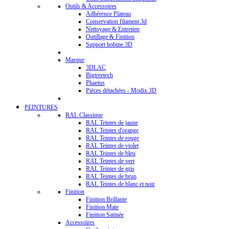
Outils & Accessoires
Adhérence Plateau
Conservation filament 3d
Nettoyage & Entretien
Outillage & Finition
Support bobine 3D
Marque
3DLAC
Bigtreetech
Phaetus
Pièces détachées - Modix 3D
PEINTURES
RAL Classique
RAL Teintes de jaune
RAL Teintes d'orange
RAL Teintes de rouge
RAL Teintes de violet
RAL Teintes de bleu
RAL Teintes de vert
RAL Teintes de gris
RAL Teintes de brun
RAL Teintes de blanc et noir
Finition
Finition Brillante
Finition Mate
Finition Satinée
Accessoires