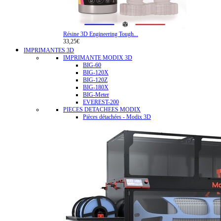
Résine 3D Engineering Tough...
33,25€
IMPRIMANTES 3D
IMPRIMANTE MODIX 3D
BIG-60
BIG-120X
BIG-120Z
BIG-180X
BIG-Meter
EVEREST-200
PIECES DETACHEES MODIX
Pièces détachées - Modix 3D