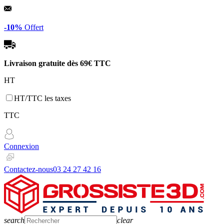
Panneau de gestion des cookies
-10%
Offert
Livraison gratuite dès
69€ TTC
HT
HT/TTC les taxes
TTC
Connexion
Contactez-nous
03 24 27 42 16
search
clear