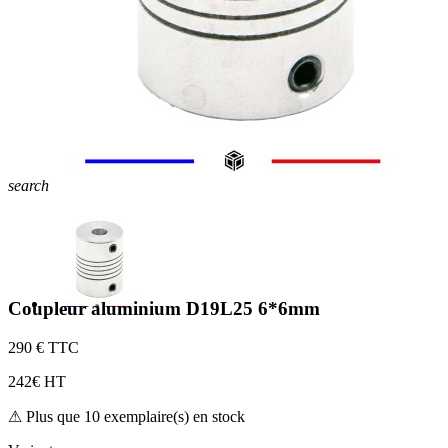
search
Coupleur aluminium D19L25 6*6mm
2
90 € TTC
2
42€ HT
⚠ Plus que 10 exemplaire(s) en stock