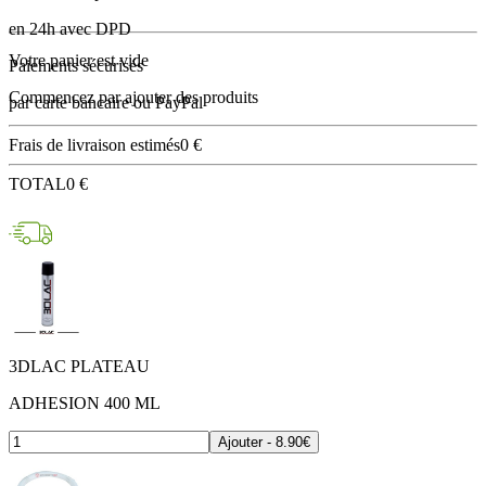
en 24h avec DPD
Votre panier est vide
Paiements sécurisés
Commencez par ajouter des produits
par carte bancaire ou PayPal
Frais de livraison estimés
0 €
TOTAL
0 €
3DLAC PLATEAU
ADHESION 400 ML
Ajouter - 8.90€