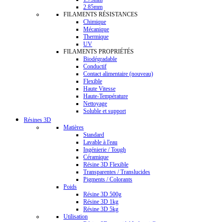
2.85mm
FILAMENTS RÉSISTANCES
Chimique
Mécanique
Thermique
UV
FILAMENTS PROPRIÉTÉS
Biodégradable
Conductif
Contact alimentaire (nouveau)
Flexible
Haute Vitesse
Haute-Température
Nettoyage
Soluble et support
Résines 3D
Matières
Standard
Lavable à l'eau
Ingénierie / Tough
Céramique
Résine 3D Flexible
Transparentes / Translucides
Pigments / Colorants
Poids
Résine 3D 500g
Résine 3D 1kg
Résine 3D 5kg
Utilisation