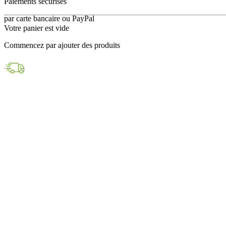
en 24h avec DPD
Votre panier est vide
Paiements sécurisés
Commencez par ajouter des produits
par carte bancaire ou PayPal