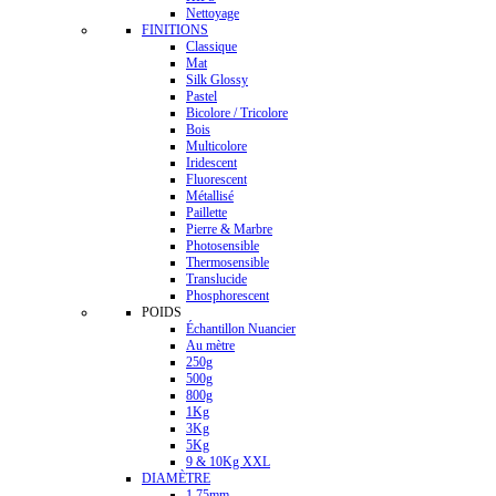
Nettoyage
FINITIONS
Classique
Mat
Silk Glossy
Pastel
Bicolore / Tricolore
Bois
Multicolore
Iridescent
Fluorescent
Métallisé
Paillette
Pierre & Marbre
Photosensible
Thermosensible
Translucide
Phosphorescent
POIDS
Échantillon Nuancier
Au mètre
250g
500g
800g
1Kg
3Kg
5Kg
9 & 10Kg XXL
DIAMÈTRE
1.75mm