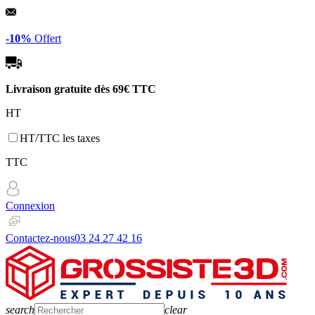
Panneau de gestion des cookies
-10%
Offert
Livraison gratuite dès
69€ TTC
HT
HT/TTC les taxes
TTC
Connexion
Contactez-nous
03 24 27 42 16
search
clear