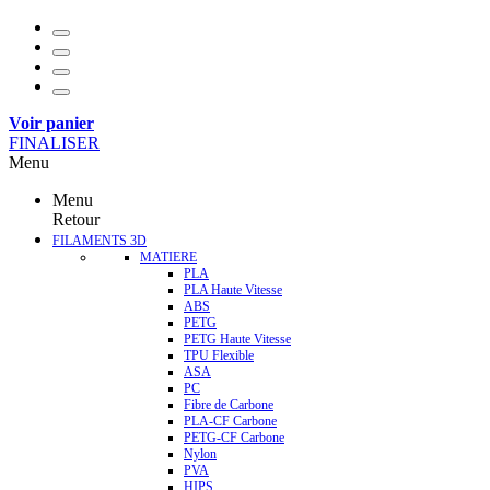
Voir panier
FINALISER
Menu
Menu
Retour
FILAMENTS 3D
MATIERE
PLA
PLA Haute Vitesse
ABS
PETG
PETG Haute Vitesse
TPU Flexible
ASA
PC
Fibre de Carbone
PLA-CF Carbone
PETG-CF Carbone
Nylon
PVA
HIPS