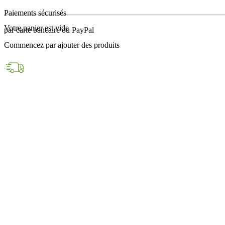
en 24h avec DPD
Votre panier est vide
Paiements sécurisés
Commencez par ajouter des produits
par carte bancaire ou PayPal