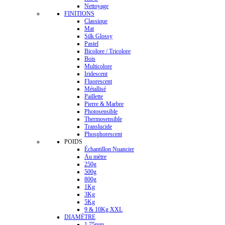
Nettoyage
FINITIONS
Classique
Mat
Silk Glossy
Pastel
Bicolore / Tricolore
Bois
Multicolore
Iridescent
Fluorescent
Métallisé
Paillette
Pierre & Marbre
Photosensible
Thermosensible
Translucide
Phosphorescent
POIDS
Échantillon Nuancier
Au mètre
250g
500g
800g
1Kg
3Kg
5Kg
9 & 10Kg XXL
DIAMÈTRE
1.75mm