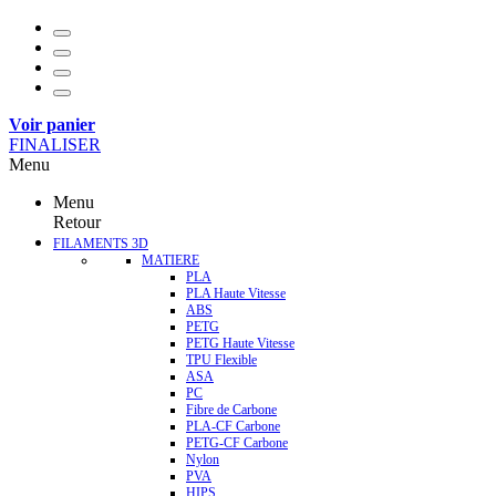
Voir panier
FINALISER
Menu
Menu
Retour
FILAMENTS 3D
MATIERE
PLA
PLA Haute Vitesse
ABS
PETG
PETG Haute Vitesse
TPU Flexible
ASA
PC
Fibre de Carbone
PLA-CF Carbone
PETG-CF Carbone
Nylon
PVA
HIPS