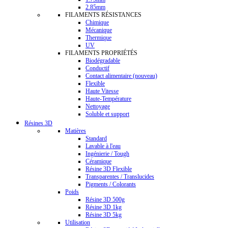
2.85mm
FILAMENTS RÉSISTANCES
Chimique
Mécanique
Thermique
UV
FILAMENTS PROPRIÉTÉS
Biodégradable
Conductif
Contact alimentaire (nouveau)
Flexible
Haute Vitesse
Haute-Température
Nettoyage
Soluble et support
Résines 3D
Matières
Standard
Lavable à l'eau
Ingénierie / Tough
Céramique
Résine 3D Flexible
Transparentes / Translucides
Pigments / Colorants
Poids
Résine 3D 500g
Résine 3D 1kg
Résine 3D 5kg
Utilisation