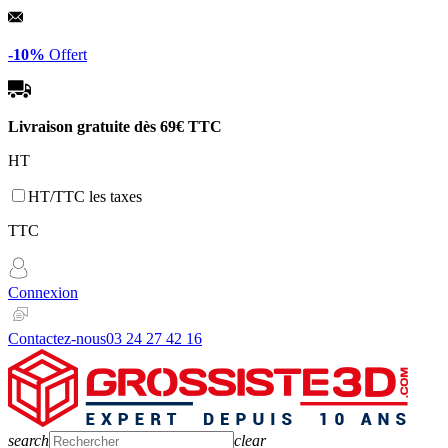
Panneau de gestion des cookies
-10%
Offert
Livraison gratuite dès
69€ TTC
HT
HT/TTC les taxes
TTC
Connexion
Contactez-nous
03 24 27 42 16
search
clear