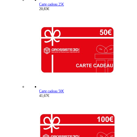
Carte cadeau 25€
20,83€
Carte cadeau 50€
41,67€