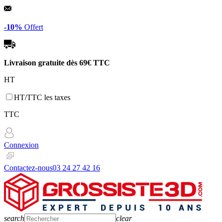
Panneau de gestion des cookies
-10%
Offert
Livraison gratuite dès
69€ TTC
HT
HT/TTC les taxes
TTC
Connexion
Contactez-nous
03 24 27 42 16
search
clear