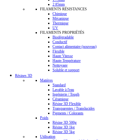
2.85mm
FILAMENTS RÉSISTANCES
Chimique
Mécanique
Thermique
UV
FILAMENTS PROPRIÉTÉS
Biodégradable
Conductif
Contact alimentaire (nouveau)
Flexible
Haute Vitesse
Haute-Température
Nettoyage
Soluble et support
Résines 3D
Matières
Standard
Lavable à l'eau
Ingénierie / Tough
Céramique
Résine 3D Flexible
Transparentes / Translucides
Pigments / Colorants
Poids
Résine 3D 500g
Résine 3D 1kg
Résine 3D 5kg
Utilisation