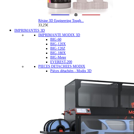
Résine 3D Engineering Tough...
33,25€
IMPRIMANTES 3D
IMPRIMANTE MODIX 3D
BIG-60
BIG-120X
BIG-120Z
BIG-180X
BIG-Meter
EVEREST-200
PIECES DETACHEES MODIX
Pièces détachées - Modix 3D