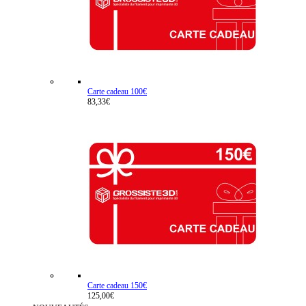
Carte cadeau 100€
83,33€
Carte cadeau 150€
125,00€