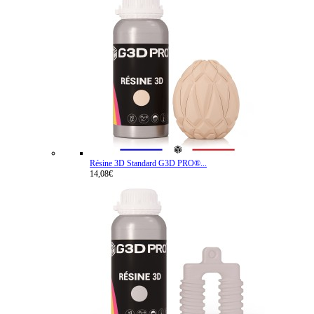
Résine 3D Standard G3D PRO®...
14,08€