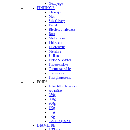
Nettoyage
FINITIONS
Classique
Mat
Silk Glossy
Pastel
Bicolore / Tricolore
Bois
Multicolore
Iridescent
Fluorescent
Métallisé
Paillette
Pierre & Marbre
Photosensible
Thermosensible
Translucide
Phosphorescent
POIDS
Échantillon Nuancier
Au mètre
250g
500g
800g
1Kg
3Kg
5Kg
9 & 10Kg XXL
DIAMÈTRE
1.75mm