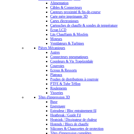
Alimentation
Câbles & Connecteurs
Capteurs proximité & fin-de-course
Carte mère imprimante 3D
Cartes électroniques
Cartouches de chauffe & sondes de température
Écran LCD
Lits Chauffants & Mosfets
Moteurs
Ventilateurs & Turbines
Pièces Mécaniques
Autres
Connecteurs pneumatiques
Coupleurs & Vis Trapézoïdale
Courroies
Ecrous & Ressorts
Plateaux
Poulies de distributions à courroie
PTFE & Tube Téflon
Roulements
Visseries
Têtes d'impression 3D
Buse
Engrenage
Extrudeur / Bloc entrainement fil
Heatbreak / Guide Fil
Heatsink / Dissipateur de chaleur
Hotends / Blocs de chauffe
Silicones & Chaussettes de protection
Têtes d'impression complètes