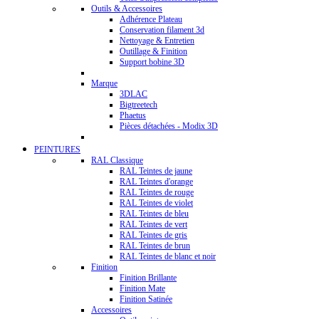
Outils & Accessoires
Adhérence Plateau
Conservation filament 3d
Nettoyage & Entretien
Outillage & Finition
Support bobine 3D
Marque
3DLAC
Bigtreetech
Phaetus
Pièces détachées - Modix 3D
PEINTURES
RAL Classique
RAL Teintes de jaune
RAL Teintes d'orange
RAL Teintes de rouge
RAL Teintes de violet
RAL Teintes de bleu
RAL Teintes de vert
RAL Teintes de gris
RAL Teintes de brun
RAL Teintes de blanc et noir
Finition
Finition Brillante
Finition Mate
Finition Satinée
Accessoires