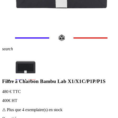
search
Filtre à Charbon Bambu Lab X1/X1C/P1P/P1S
4
80 € TTC
4
00€ HT
⚠ Plus que 4 exemplaire(s) en stock