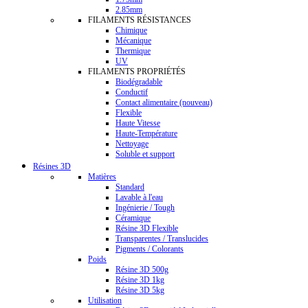
2.85mm
FILAMENTS RÉSISTANCES
Chimique
Mécanique
Thermique
UV
FILAMENTS PROPRIÉTÉS
Biodégradable
Conductif
Contact alimentaire (nouveau)
Flexible
Haute Vitesse
Haute-Température
Nettoyage
Soluble et support
Résines 3D
Matières
Standard
Lavable à l'eau
Ingénierie / Tough
Céramique
Résine 3D Flexible
Transparentes / Translucides
Pigments / Colorants
Poids
Résine 3D 500g
Résine 3D 1kg
Résine 3D 5kg
Utilisation