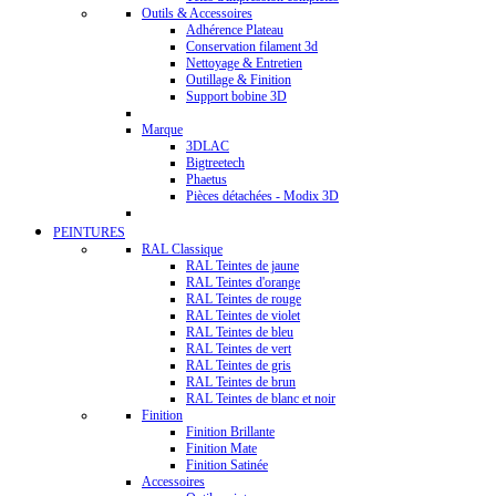
Outils & Accessoires
Adhérence Plateau
Conservation filament 3d
Nettoyage & Entretien
Outillage & Finition
Support bobine 3D
Marque
3DLAC
Bigtreetech
Phaetus
Pièces détachées - Modix 3D
PEINTURES
RAL Classique
RAL Teintes de jaune
RAL Teintes d'orange
RAL Teintes de rouge
RAL Teintes de violet
RAL Teintes de bleu
RAL Teintes de vert
RAL Teintes de gris
RAL Teintes de brun
RAL Teintes de blanc et noir
Finition
Finition Brillante
Finition Mate
Finition Satinée
Accessoires