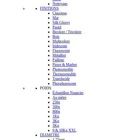
Nettoyage
FINITIONS
Classique
Mat
Silk Glossy
Pastel
Bicolore / Tricolore
Bois
Multicolore
Iridescent
Fluorescent
Métallisé
Paillette
Pierre & Marbre
Photosensible
Thermosensible
Translucide
Phosphorescent
POIDS
Échantillon Nuancier
Au mètre
250g
500g
800g
1Kg
3Kg
5Kg
9 & 10Kg XXL
DIAMÈTRE
1.75mm