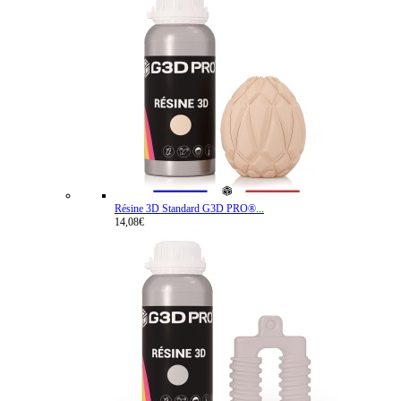
Résine 3D Standard G3D PRO®...
14,08€