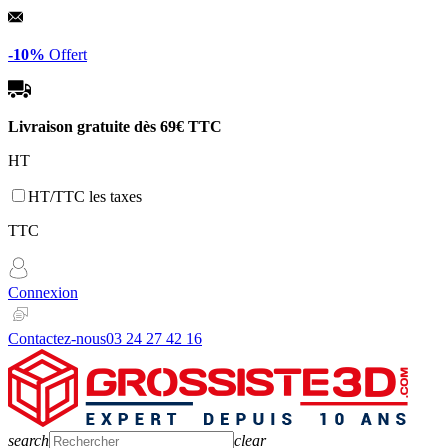
Panneau de gestion des cookies
-10%
Offert
Livraison gratuite dès
69€ TTC
HT
HT/TTC les taxes
TTC
Connexion
Contactez-nous
03 24 27 42 16
search
clear