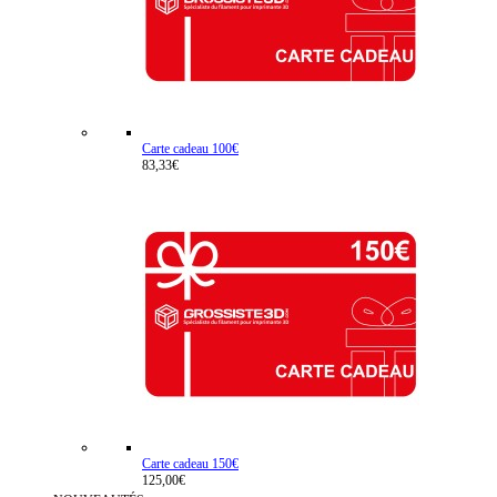
Carte cadeau 100€
83,33€
Carte cadeau 150€
125,00€