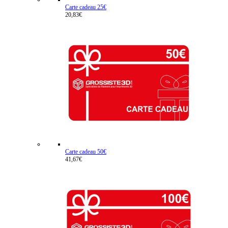
Carte cadeau 25€
20,83€
Carte cadeau 50€
41,67€