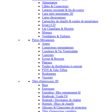
Alimentation
Câbles & Connecteurs
Capteurs proximité & fin-de-course
Carte mère imprimante 3D
Cartes électroniques
Cartouches de chauffe & sondes de température
Écran LCD
Lits Chauffants & Mosfets
Moteurs
Ventilateurs & Turbines
Pièces Mécaniques
Autres
Connecteurs pneumatiques
Coupleurs & Vis Trapézoïdale
Courroies
Ecrous & Ressorts
Plateaux
Poulies de distributions à courroie
PTFE & Tube Téflon
Roulements
Visseries
Têtes d'impression 3D
Buse
Engrenage
Extrudeur / Bloc entrainement fil
Heatbreak / Guide Fil
Heatsink / Dissipateur de chaleur
Hotends / Blocs de chauffe
Silicones & Chaussettes de protection
Têtes d'impression complètes