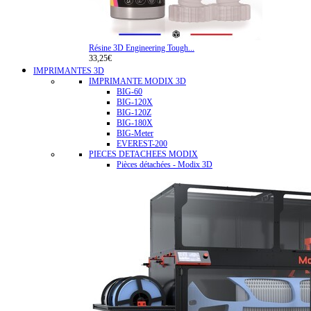
Résine 3D Engineering Tough...
33,25€
IMPRIMANTES 3D
IMPRIMANTE MODIX 3D
BIG-60
BIG-120X
BIG-120Z
BIG-180X
BIG-Meter
EVEREST-200
PIECES DETACHEES MODIX
Pièces détachées - Modix 3D