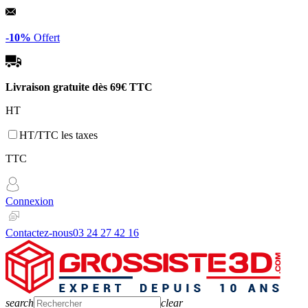
Panneau de gestion des cookies
-10%
Offert
Livraison gratuite dès
69€ TTC
HT
HT/TTC les taxes
TTC
Connexion
Contactez-nous
03 24 27 42 16
search
clear