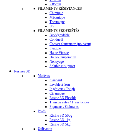
2.85mm
FILAMENTS RÉSISTANCES
Chimique
Mécanique
Thermique
UV
FILAMENTS PROPRIÉTÉS
Biodégradable
Conductif
Contact alimentaire (nouveau)
Flexible
Haute Vitesse
Haute-Température
Nettoyage
Soluble et support
Résines 3D
Matières
Standard
Lavable à l'eau
Ingénierie / Tough
Céramique
Résine 3D Flexible
Transparentes / Translucides
Pigments / Colorants
Poids
Résine 3D 500g
Résine 3D 1kg
Résine 3D 5kg
Utilisation