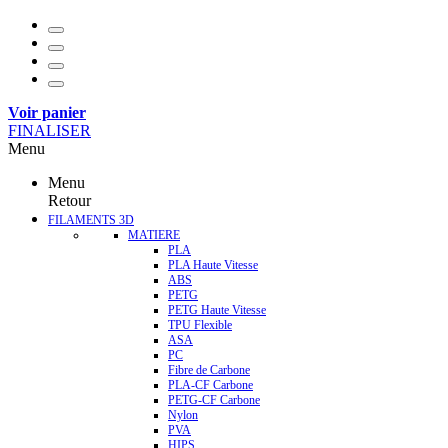
Voir panier
FINALISER
Menu
Menu
Retour
FILAMENTS 3D
MATIERE
PLA
PLA Haute Vitesse
ABS
PETG
PETG Haute Vitesse
TPU Flexible
ASA
PC
Fibre de Carbone
PLA-CF Carbone
PETG-CF Carbone
Nylon
PVA
HIPS