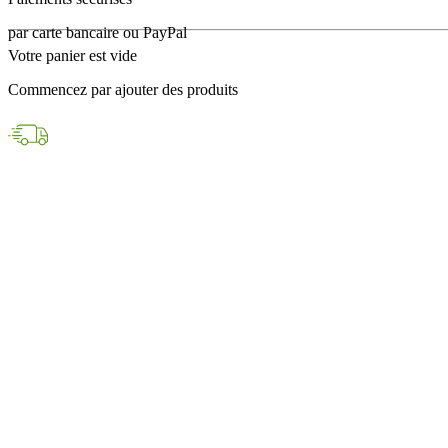
en 24h avec DPD
Votre panier est vide
Paiements sécurisés
Commencez par ajouter des produits
par carte bancaire ou PayPal