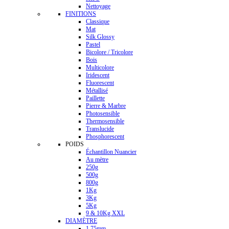
Nettoyage
FINITIONS
Classique
Mat
Silk Glossy
Pastel
Bicolore / Tricolore
Bois
Multicolore
Iridescent
Fluorescent
Métallisé
Paillette
Pierre & Marbre
Photosensible
Thermosensible
Translucide
Phosphorescent
POIDS
Échantillon Nuancier
Au mètre
250g
500g
800g
1Kg
3Kg
5Kg
9 & 10Kg XXL
DIAMÈTRE
1.75mm