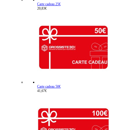
Carte cadeau 25€
20,83€
Carte cadeau 50€
41,67€