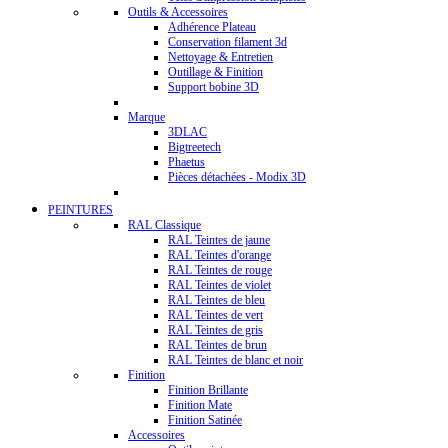
Outils & Accessoires
Adhérence Plateau
Conservation filament 3d
Nettoyage & Entretien
Outillage & Finition
Support bobine 3D
Marque
3DLAC
Bigtreetech
Phaetus
Pièces détachées - Modix 3D
PEINTURES
RAL Classique
RAL Teintes de jaune
RAL Teintes d'orange
RAL Teintes de rouge
RAL Teintes de violet
RAL Teintes de bleu
RAL Teintes de vert
RAL Teintes de gris
RAL Teintes de brun
RAL Teintes de blanc et noir
Finition
Finition Brillante
Finition Mate
Finition Satinée
Accessoires