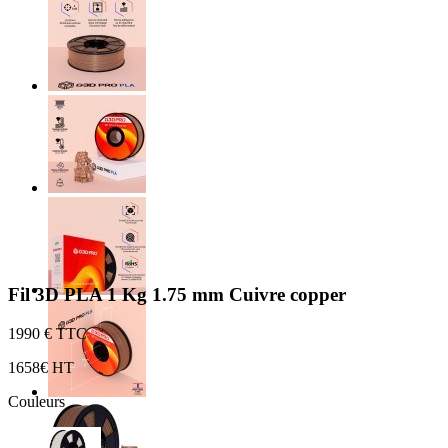
Fil 3D PLA 1 Kg 1.75 mm Cuivre copper
19
90 € TTC
16
58€ HT
Couleurs