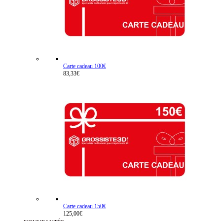
Carte cadeau 100€
83,33€
Carte cadeau 150€
125,00€