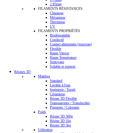
2.85mm
FILAMENTS RÉSISTANCES
Chimique
Mécanique
Thermique
UV
FILAMENTS PROPRIÉTÉS
Biodégradable
Conductif
Contact alimentaire (nouveau)
Flexible
Haute Vitesse
Haute-Température
Nettoyage
Soluble et support
Résines 3D
Matières
Standard
Lavable à l'eau
Ingénierie / Tough
Céramique
Résine 3D Flexible
Transparentes / Translucides
Pigments / Colorants
Poids
Résine 3D 500g
Résine 3D 1kg
Résine 3D 5kg
Utilisation