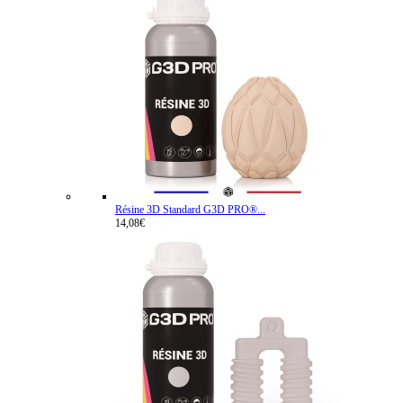
Résine 3D Standard G3D PRO®...
14,08€