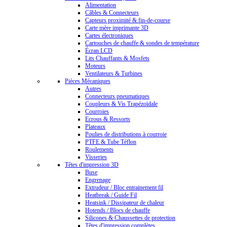
Alimentation
Câbles & Connecteurs
Capteurs proximité & fin-de-course
Carte mère imprimante 3D
Cartes électroniques
Cartouches de chauffe & sondes de température
Écran LCD
Lits Chauffants & Mosfets
Moteurs
Ventilateurs & Turbines
Pièces Mécaniques
Autres
Connecteurs pneumatiques
Coupleurs & Vis Trapézoïdale
Courroies
Ecrous & Ressorts
Plateaux
Poulies de distributions à courroie
PTFE & Tube Téflon
Roulements
Visseries
Têtes d'impression 3D
Buse
Engrenage
Extrudeur / Bloc entrainement fil
Heatbreak / Guide Fil
Heatsink / Dissipateur de chaleur
Hotends / Blocs de chauffe
Silicones & Chaussettes de protection
Têtes d'impression complètes