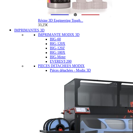
Résine 3D Engineering Tough...
33,25€
IMPRIMANTES 3D
IMPRIMANTE MODIX 3D
BIG-60
BIG-120X
BIG-120Z
BIG-180X
BIG-Meter
EVEREST-200
PIECES DETACHEES MODIX
Pièces détachées - Modix 3D