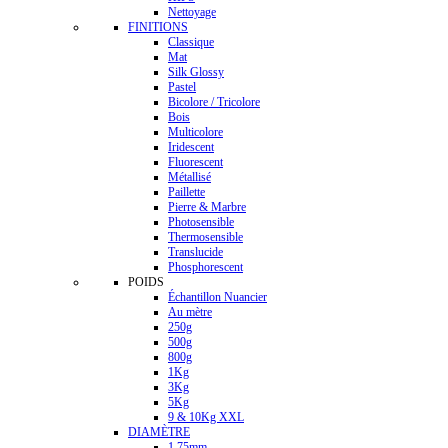
Nettoyage
FINITIONS
Classique
Mat
Silk Glossy
Pastel
Bicolore / Tricolore
Bois
Multicolore
Iridescent
Fluorescent
Métallisé
Paillette
Pierre & Marbre
Photosensible
Thermosensible
Translucide
Phosphorescent
POIDS
Échantillon Nuancier
Au mètre
250g
500g
800g
1Kg
3Kg
5Kg
9 & 10Kg XXL
DIAMÈTRE
1.75mm