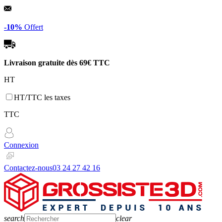
Panneau de gestion des cookies
-10%
Offert
Livraison gratuite dès
69€ TTC
HT
HT/TTC les taxes
TTC
Connexion
Contactez-nous
03 24 27 42 16
search
clear