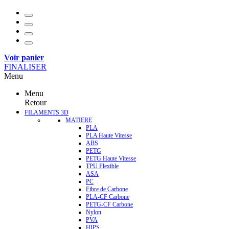
Voir panier
FINALISER
Menu
Menu
Retour
FILAMENTS 3D
MATIERE
PLA
PLA Haute Vitesse
ABS
PETG
PETG Haute Vitesse
TPU Flexible
ASA
PC
Fibre de Carbone
PLA-CF Carbone
PETG-CF Carbone
Nylon
PVA
HIPS