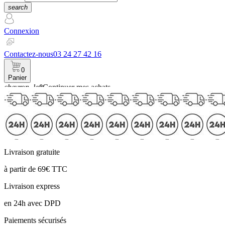
search
Connexion
Contactez-nous
03 24 27 42 16
0
Panier
chevron_left
Continuer mes achats
Panier
Livraison gratuite
à partir de 69€ TTC
Livraison express