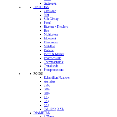
Nettoyage
FINITIONS
Classique
Mat
Silk Glossy
Pastel
Bicolore / Tricolore
Bois
Multicolore
Iridescent
Fluorescent
Métallisé
Paillette
Pierre & Marbre
Photosensible
Thermosensible
Translucide
Phosphorescent
POIDS
Échantillon Nuancier
Au mètre
250g
500g
800g
1Kg
3Kg
5Kg
9 & 10Kg XXL
DIAMÈTRE
1.75mm