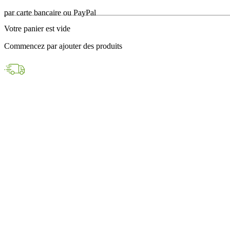
en 24h avec DPD
Votre panier est vide
Paiements sécurisés
Commencez par ajouter des produits
par carte bancaire ou PayPal