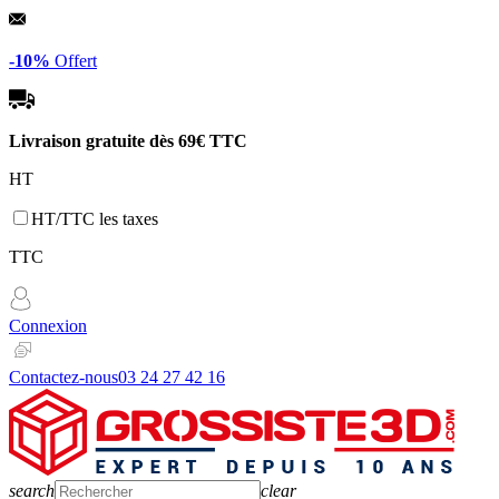
Panneau de gestion des cookies
-10%
Offert
Livraison gratuite dès
69€ TTC
HT
HT/TTC les taxes
TTC
Connexion
Contactez-nous
03 24 27 42 16
search
clear