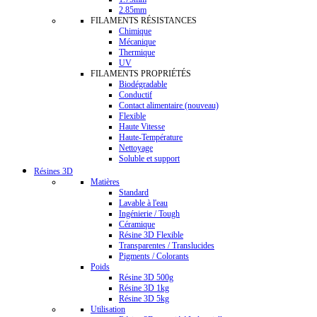
2.85mm
FILAMENTS RÉSISTANCES
Chimique
Mécanique
Thermique
UV
FILAMENTS PROPRIÉTÉS
Biodégradable
Conductif
Contact alimentaire (nouveau)
Flexible
Haute Vitesse
Haute-Température
Nettoyage
Soluble et support
Résines 3D
Matières
Standard
Lavable à l'eau
Ingénierie / Tough
Céramique
Résine 3D Flexible
Transparentes / Translucides
Pigments / Colorants
Poids
Résine 3D 500g
Résine 3D 1kg
Résine 3D 5kg
Utilisation