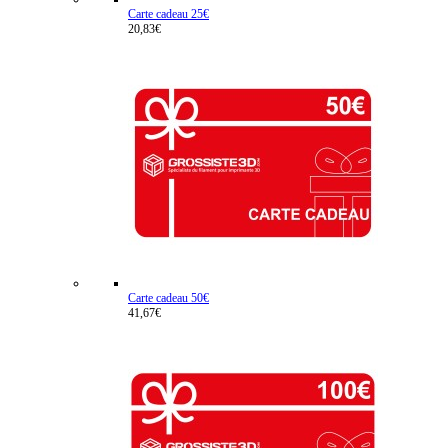
Carte cadeau 25€
20,83€
Carte cadeau 50€
41,67€