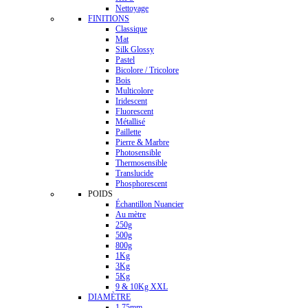
Nettoyage
FINITIONS
Classique
Mat
Silk Glossy
Pastel
Bicolore / Tricolore
Bois
Multicolore
Iridescent
Fluorescent
Métallisé
Paillette
Pierre & Marbre
Photosensible
Thermosensible
Translucide
Phosphorescent
POIDS
Échantillon Nuancier
Au mètre
250g
500g
800g
1Kg
3Kg
5Kg
9 & 10Kg XXL
DIAMÈTRE
1.75mm