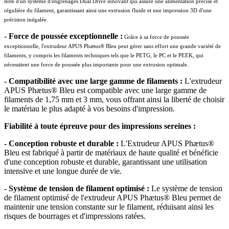
doté d'un système d'engrenages Dual Drive innovant qui assure une alimentation précise et
régulière du filament, garantissant ainsi une extrusion fluide et une impression 3D d'une
précision inégalée.
-
Force de poussée exceptionnelle :
Grâce à sa force de poussée
exceptionnelle, l'extrudeur APUS Phætus® Bleu peut gérer sans effort une grande variété de
filaments, y compris les filaments techniques tels que le PETG, le PC et le PEEK, qui
nécessitent une force de poussée plus importante pour une extrusion optimale.
- Compatibilité avec une large gamme de filaments :
L'extrudeur
APUS Phætus® Bleu est compatible avec une large gamme de
filaments de 1,75 mm et 3 mm, vous offrant ainsi la liberté de choisir
le matériau le plus adapté à vos besoins d'impression.
Fiabilité à toute épreuve pour des impressions sereines :
- Conception robuste et durable :
L'Extrudeur APUS Phætus®
Bleu est fabriqué à partir de matériaux de haute qualité et bénéficie
d'une conception robuste et durable, garantissant une utilisation
intensive et une longue durée de vie.
- Système de tension de filament optimisé :
Le système de tension
de filament optimisé de l'extrudeur APUS Phætus® Bleu permet de
maintenir une tension constante sur le filament, réduisant ainsi les
risques de bourrages et d'impressions ratées.