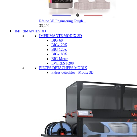
Résine 3D Engineering Tough...
33,25€
IMPRIMANTES 3D
IMPRIMANTE MODIX 3D
BIG-60
BIG-120X
BIG-120Z
BIG-180X
BIG-Meter
EVEREST-200
PIECES DETACHEES MODIX
Pièces détachées - Modix 3D