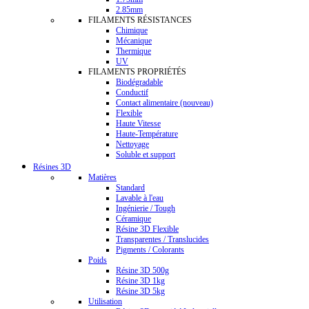
2.85mm
FILAMENTS RÉSISTANCES
Chimique
Mécanique
Thermique
UV
FILAMENTS PROPRIÉTÉS
Biodégradable
Conductif
Contact alimentaire (nouveau)
Flexible
Haute Vitesse
Haute-Température
Nettoyage
Soluble et support
Résines 3D
Matières
Standard
Lavable à l'eau
Ingénierie / Tough
Céramique
Résine 3D Flexible
Transparentes / Translucides
Pigments / Colorants
Poids
Résine 3D 500g
Résine 3D 1kg
Résine 3D 5kg
Utilisation