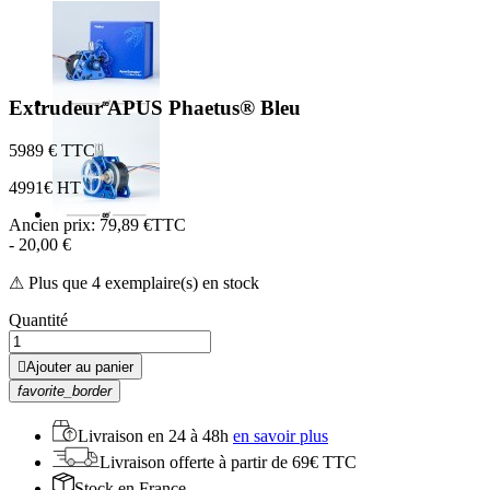
Extrudeur APUS Phaetus® Bleu
59
89 € TTC
49
91€ HT
Ancien prix:
79,89 €TTC
- 20,00 €
⚠ Plus que 4 exemplaire(s) en stock
Quantité

Ajouter au panier
favorite_border
Livraison en
24 à 48h
en savoir plus
Livraison offerte
à partir de 69€ TTC
Stock
en France