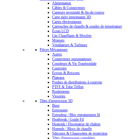
Alimentation
Câbles & Connecteurs
Capteurs proximité & fin-de-course
Carte mère imprimante 3D
Cartes électroniques
Cartouches de chauffe & sondes de température
Écran LCD
Lits Chauffants & Mosfets
Moteurs
Ventilateurs & Turbines
Pièces Mécaniques
Autres
Connecteurs pneumatiques
Coupleurs & Vis Trapézoïdale
Courroies
Ecrous & Ressorts
Plateaux
Poulies de distributions à courroie
PTFE & Tube Téflon
Roulements
Visseries
Têtes d'impression 3D
Buse
Engrenage
Extrudeur / Bloc entrainement fil
Heatbreak / Guide Fil
Heatsink / Dissipateur de chaleur
Hotends / Blocs de chauffe
Silicones & Chaussettes de protection
Têtes d'impression complètes