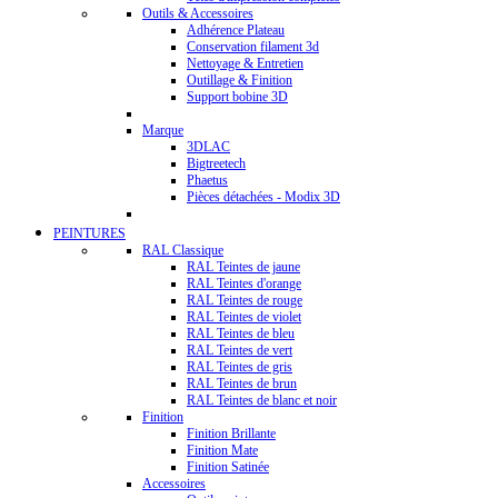
Outils & Accessoires
Adhérence Plateau
Conservation filament 3d
Nettoyage & Entretien
Outillage & Finition
Support bobine 3D
Marque
3DLAC
Bigtreetech
Phaetus
Pièces détachées - Modix 3D
PEINTURES
RAL Classique
RAL Teintes de jaune
RAL Teintes d'orange
RAL Teintes de rouge
RAL Teintes de violet
RAL Teintes de bleu
RAL Teintes de vert
RAL Teintes de gris
RAL Teintes de brun
RAL Teintes de blanc et noir
Finition
Finition Brillante
Finition Mate
Finition Satinée
Accessoires