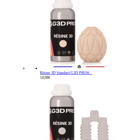
Résine 3D Standard G3D PRO®...
14,08€