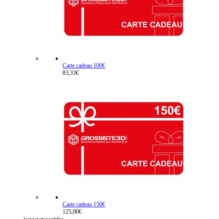
Carte cadeau 100€
83,33€
Carte cadeau 150€
125,00€