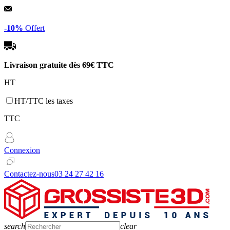
Panneau de gestion des cookies
-10%
Offert
Livraison gratuite dès
69€ TTC
HT
HT/TTC les taxes
TTC
Connexion
Contactez-nous
03 24 27 42 16
search
clear