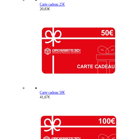
Carte cadeau 25€
20,83€
Carte cadeau 50€
41,67€