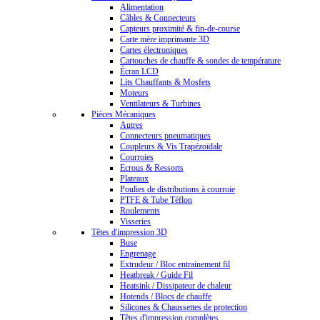
Alimentation
Câbles & Connecteurs
Capteurs proximité & fin-de-course
Carte mère imprimante 3D
Cartes électroniques
Cartouches de chauffe & sondes de température
Écran LCD
Lits Chauffants & Mosfets
Moteurs
Ventilateurs & Turbines
Pièces Mécaniques
Autres
Connecteurs pneumatiques
Coupleurs & Vis Trapézoïdale
Courroies
Ecrous & Ressorts
Plateaux
Poulies de distributions à courroie
PTFE & Tube Téflon
Roulements
Visseries
Têtes d'impression 3D
Buse
Engrenage
Extrudeur / Bloc entrainement fil
Heatbreak / Guide Fil
Heatsink / Dissipateur de chaleur
Hotends / Blocs de chauffe
Silicones & Chaussettes de protection
Têtes d'impression complètes