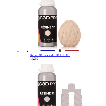
Résine 3D Standard G3D PRO®...
14,08€