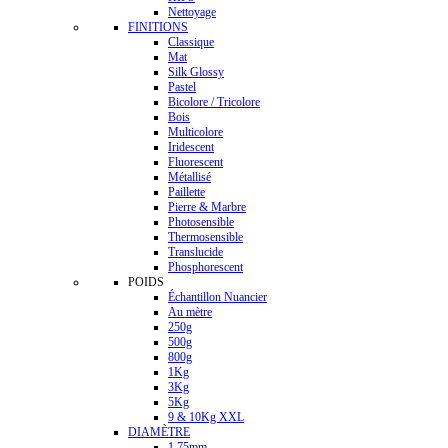
Nettoyage
FINITIONS
Classique
Mat
Silk Glossy
Pastel
Bicolore / Tricolore
Bois
Multicolore
Iridescent
Fluorescent
Métallisé
Paillette
Pierre & Marbre
Photosensible
Thermosensible
Translucide
Phosphorescent
POIDS
Échantillon Nuancier
Au mètre
250g
500g
800g
1Kg
3Kg
5Kg
9 & 10Kg XXL
DIAMÈTRE
1.75mm