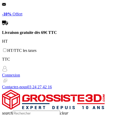
Panneau de gestion des cookies
-10%
Offert
Livraison gratuite dès
69€ TTC
HT
HT/TTC les taxes
TTC
Connexion
Contactez-nous
03 24 27 42 16
search
clear