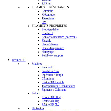
2.85mm
FILAMENTS RÉSISTANCES
Chimique
Mécanique
Thermique
UV
FILAMENTS PROPRIÉTÉS
Biodégradable
Conductif
Contact alimentaire (nouveau)
Flexible
Haute Vitesse
Haute-Température
Nettoyage
Soluble et support
Résines 3D
Matières
Standard
Lavable à l'eau
Ingénierie / Tough
Céramique
Résine 3D Flexible
Transparentes / Translucides
Pigments / Colorants
Poids
Résine 3D 500g
Résine 3D 1kg
Résine 3D 5kg
Utilisation