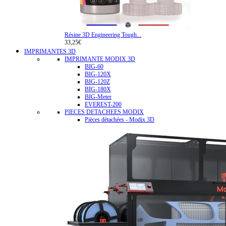
Résine 3D Engineering Tough...
33,25€
IMPRIMANTES 3D
IMPRIMANTE MODIX 3D
BIG-60
BIG-120X
BIG-120Z
BIG-180X
BIG-Meter
EVEREST-200
PIECES DETACHEES MODIX
Pièces détachées - Modix 3D