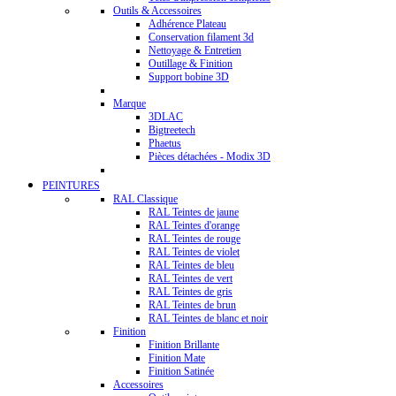
Outils & Accessoires
Adhérence Plateau
Conservation filament 3d
Nettoyage & Entretien
Outillage & Finition
Support bobine 3D
Marque
3DLAC
Bigtreetech
Phaetus
Pièces détachées - Modix 3D
PEINTURES
RAL Classique
RAL Teintes de jaune
RAL Teintes d'orange
RAL Teintes de rouge
RAL Teintes de violet
RAL Teintes de bleu
RAL Teintes de vert
RAL Teintes de gris
RAL Teintes de brun
RAL Teintes de blanc et noir
Finition
Finition Brillante
Finition Mate
Finition Satinée
Accessoires