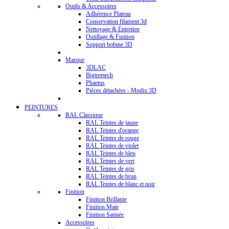
Outils & Accessoires
Adhérence Plateau
Conservation filament 3d
Nettoyage & Entretien
Outillage & Finition
Support bobine 3D
Marque
3DLAC
Bigtreetech
Phaetus
Pièces détachées - Modix 3D
PEINTURES
RAL Classique
RAL Teintes de jaune
RAL Teintes d'orange
RAL Teintes de rouge
RAL Teintes de violet
RAL Teintes de bleu
RAL Teintes de vert
RAL Teintes de gris
RAL Teintes de brun
RAL Teintes de blanc et noir
Finition
Finition Brillante
Finition Mate
Finition Satinée
Accessoires