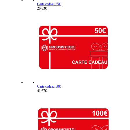
Carte cadeau 25€
20,83€
Carte cadeau 50€
41,67€