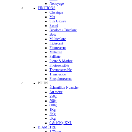
Nettoyage
FINITIONS
Classique
Mat
Silk Glossy
Pastel
Bicolore / Tricolore
Bois
Multicolore
Iridescent
Fluorescent
Métallisé
Paillette
Pierre & Marbre
Photosensible
Thermosensible
Translucide
Phosphorescent
POIDS
Échantillon Nuancier
Au mètre
250g
500g
800g
1Kg
3Kg
5Kg
9 & 10Kg XXL
DIAMÈTRE
1.75mm