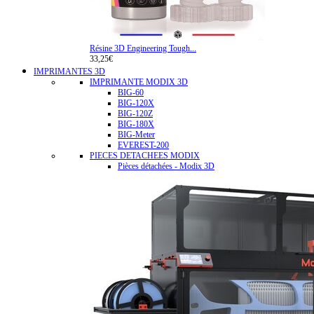
Résine 3D Engineering Tough...
33,25€
IMPRIMANTES 3D
IMPRIMANTE MODIX 3D
BIG-60
BIG-120X
BIG-120Z
BIG-180X
BIG-Meter
EVEREST-200
PIECES DETACHEES MODIX
Pièces détachées - Modix 3D