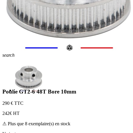
search
Poulie GT2-6 48T Bore 10mm
2
90 € TTC
2
42€ HT
⚠ Plus que 8 exemplaire(s) en stock