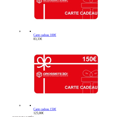
Carte cadeau 100€
83,33€
Carte cadeau 150€
125,00€