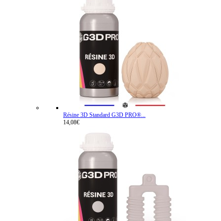
Résine 3D Standard G3D PRO®...
14,08€