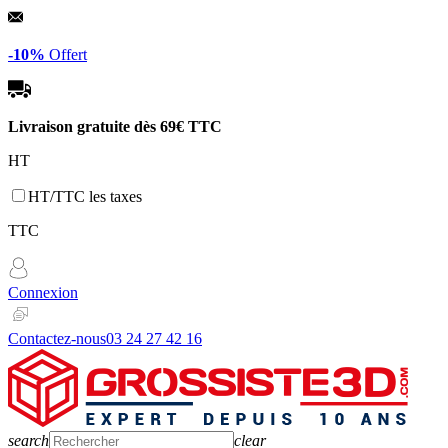
Panneau de gestion des cookies
-10%
Offert
Livraison gratuite dès
69€ TTC
HT
HT/TTC les taxes
TTC
Connexion
Contactez-nous
03 24 27 42 16
search
clear