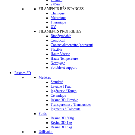
2.85mm
FILAMENTS RÉSISTANCES
Chimique
Mécanique
Thermique
UV
FILAMENTS PROPRIÉTÉS
Biodégradable
Conductif
Contact alimentaire (nouveau)
Flexible
Haute Vitesse
Haute-Température
Nettoyage
Soluble et support
Résines 3D
Matières
Standard
Lavable à l'eau
Ingénierie / Tough
Céramique
Résine 3D Flexible
Transparentes / Translucides
Pigments / Colorants
Poids
Résine 3D 500g
Résine 3D 1kg
Résine 3D 5kg
Utilisation