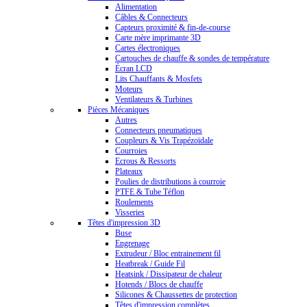
Alimentation
Câbles & Connecteurs
Capteurs proximité & fin-de-course
Carte mère imprimante 3D
Cartes électroniques
Cartouches de chauffe & sondes de température
Écran LCD
Lits Chauffants & Mosfets
Moteurs
Ventilateurs & Turbines
Pièces Mécaniques
Autres
Connecteurs pneumatiques
Coupleurs & Vis Trapézoïdale
Courroies
Ecrous & Ressorts
Plateaux
Poulies de distributions à courroie
PTFE & Tube Téflon
Roulements
Visseries
Têtes d'impression 3D
Buse
Engrenage
Extrudeur / Bloc entrainement fil
Heatbreak / Guide Fil
Heatsink / Dissipateur de chaleur
Hotends / Blocs de chauffe
Silicones & Chaussettes de protection
Têtes d'impression complètes