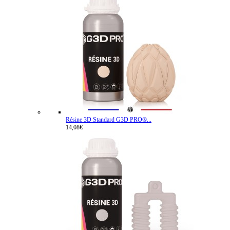
Résine 3D Standard G3D PRO®...
14,08€