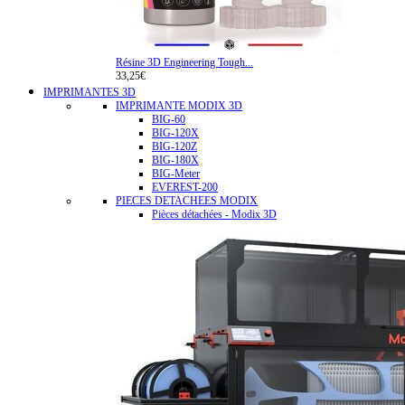
Résine 3D Engineering Tough...
33,25€
IMPRIMANTES 3D
IMPRIMANTE MODIX 3D
BIG-60
BIG-120X
BIG-120Z
BIG-180X
BIG-Meter
EVEREST-200
PIECES DETACHEES MODIX
Pièces détachées - Modix 3D