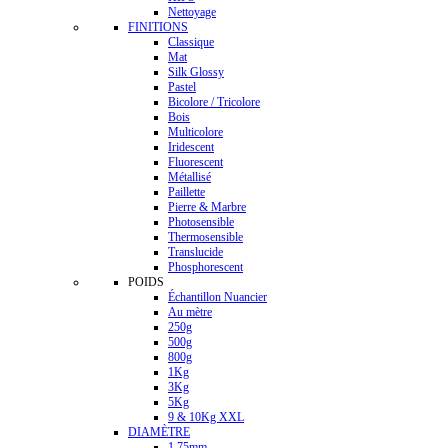
Nettoyage
FINITIONS
Classique
Mat
Silk Glossy
Pastel
Bicolore / Tricolore
Bois
Multicolore
Iridescent
Fluorescent
Métallisé
Paillette
Pierre & Marbre
Photosensible
Thermosensible
Translucide
Phosphorescent
POIDS
Échantillon Nuancier
Au mètre
250g
500g
800g
1Kg
3Kg
5Kg
9 & 10Kg XXL
DIAMÈTRE
1.75mm