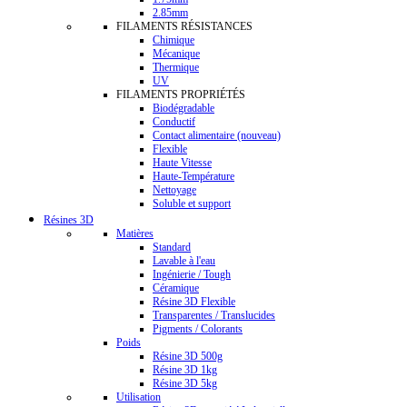
2.85mm
FILAMENTS RÉSISTANCES
Chimique
Mécanique
Thermique
UV
FILAMENTS PROPRIÉTÉS
Biodégradable
Conductif
Contact alimentaire (nouveau)
Flexible
Haute Vitesse
Haute-Température
Nettoyage
Soluble et support
Résines 3D
Matières
Standard
Lavable à l'eau
Ingénierie / Tough
Céramique
Résine 3D Flexible
Transparentes / Translucides
Pigments / Colorants
Poids
Résine 3D 500g
Résine 3D 1kg
Résine 3D 5kg
Utilisation