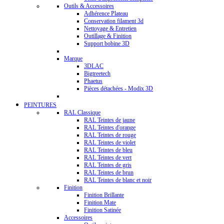
Outils & Accessoires
Adhérence Plateau
Conservation filament 3d
Nettoyage & Entretien
Outillage & Finition
Support bobine 3D
Marque
3DLAC
Bigtreetech
Phaetus
Pièces détachées - Modix 3D
PEINTURES
RAL Classique
RAL Teintes de jaune
RAL Teintes d'orange
RAL Teintes de rouge
RAL Teintes de violet
RAL Teintes de bleu
RAL Teintes de vert
RAL Teintes de gris
RAL Teintes de brun
RAL Teintes de blanc et noir
Finition
Finition Brillante
Finition Mate
Finition Satinée
Accessoires