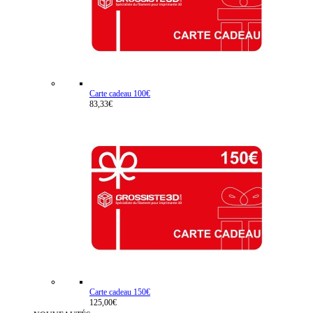
Carte cadeau 100€
83,33€
Carte cadeau 150€
125,00€