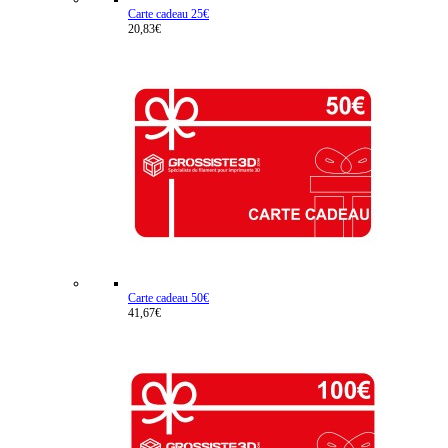
Carte cadeau 25€
20,83€
Carte cadeau 50€
41,67€