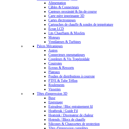
Alimentation
Câbles & Connecteurs
Capteurs proximité & fin-de-course
Carte mère imprimante 3D
Cartes électroniques
Cartouches de chauffe & sondes de température
Écran LCD
Lits Chauffants & Mosfets
Moteurs
Ventilateurs & Turbines
Pièces Mécaniques
Autres
Connecteurs pneumatiques
Coupleurs & Vis Trapézoïdale
Courroies
Ecrous & Ressorts
Plateaux
Poulies de distributions à courroie
PTFE & Tube Téflon
Roulements
Visseries
Têtes d'impression 3D
Buse
Engrenage
Extrudeur / Bloc entrainement fil
Heatbreak / Guide Fil
Heatsink / Dissipateur de chaleur
Hotends / Blocs de chauffe
Silicones & Chaussettes de protection
Têtes d'impression complètes