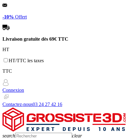
Panneau de gestion des cookies
-10%
Offert
Livraison gratuite dès
69€ TTC
HT
HT/TTC les taxes
TTC
Connexion
Contactez-nous
03 24 27 42 16
search
clear