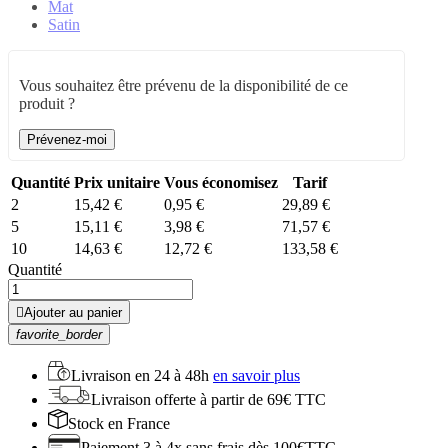
Mat
Satin
Vous souhaitez être prévenu de la disponibilité de ce
produit ?
Prévenez-moi
Quantité
Prix unitaire
Vous économisez
Tarif
2
15,42 €
0,95 €
29,89 €
5
15,11 €
3,98 €
71,57 €
10
14,63 €
12,72 €
133,58 €
Quantité

Ajouter au panier
favorite_border
Livraison en
24 à 48h
en savoir plus
Livraison offerte
à partir de 69€ TTC
Stock
en France
Paiement 3 à 4x
sans frais dès 100€TTC