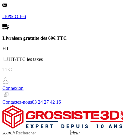
Panneau de gestion des cookies
-10%
Offert
Livraison gratuite dès
69€ TTC
HT
HT/TTC les taxes
TTC
Connexion
Contactez-nous
03 24 27 42 16
search
clear