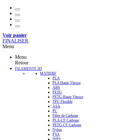
Voir panier
FINALISER
Menu
Menu
Retour
FILAMENTS 3D
MATIERE
PLA
PLA Haute Vitesse
ABS
PETG
PETG Haute Vitesse
TPU Flexible
ASA
PC
Fibre de Carbone
PLA-CF Carbone
PETG-CF Carbone
Nylon
PVA
HIPS