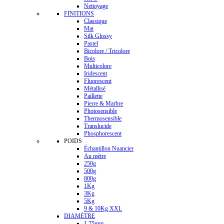
Nettoyage
FINITIONS
Classique
Mat
Silk Glossy
Pastel
Bicolore / Tricolore
Bois
Multicolore
Iridescent
Fluorescent
Métallisé
Paillette
Pierre & Marbre
Photosensible
Thermosensible
Translucide
Phosphorescent
POIDS
Échantillon Nuancier
Au mètre
250g
500g
800g
1Kg
3Kg
5Kg
9 & 10Kg XXL
DIAMÈTRE
1.75mm