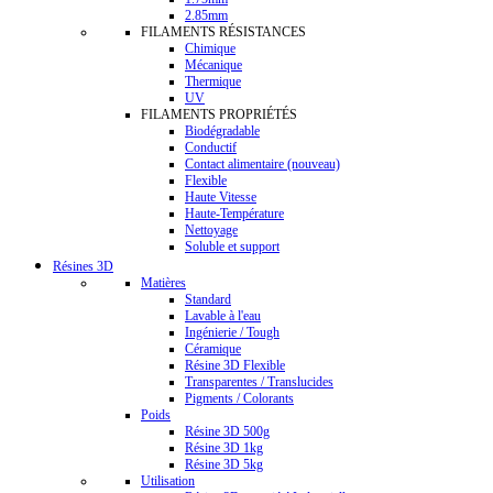
2.85mm
FILAMENTS RÉSISTANCES
Chimique
Mécanique
Thermique
UV
FILAMENTS PROPRIÉTÉS
Biodégradable
Conductif
Contact alimentaire (nouveau)
Flexible
Haute Vitesse
Haute-Température
Nettoyage
Soluble et support
Résines 3D
Matières
Standard
Lavable à l'eau
Ingénierie / Tough
Céramique
Résine 3D Flexible
Transparentes / Translucides
Pigments / Colorants
Poids
Résine 3D 500g
Résine 3D 1kg
Résine 3D 5kg
Utilisation