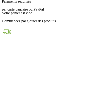
en 24h avec DPD
Votre panier est vide
Paiements sécurisés
Commencez par ajouter des produits
par carte bancaire ou PayPal