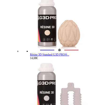
Résine 3D Standard G3D PRO®...
14,08€