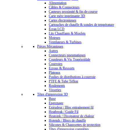
Alimentation
Câbles & Connecteurs
Capteurs proximité & fin-de-course
Carte mère imprimante 3D
Cartes électroniques
Cartouches de chauffe & sondes de température
Écran LCD
Lits Chauffants & Mosfets
Moteurs
Ventilateurs & Turbines
Pièces Mécaniques
Autres
Connecteurs pneumatiques
Coupleurs & Vis Trapézoïdale
Courroies
Ecrous & Ressorts
Plateaux
Poulies de distributions à courroie
PTFE & Tube Téflon
Roulements
Visseries
Têtes d'impression 3D
Buse
Engrenage
Extrudeur / Bloc entrainement fil
Heatbreak / Guide Fil
Heatsink / Dissipateur de chaleur
Hotends / Blocs de chauffe
Silicones & Chaussettes de protection
Têtes d'impression complètes