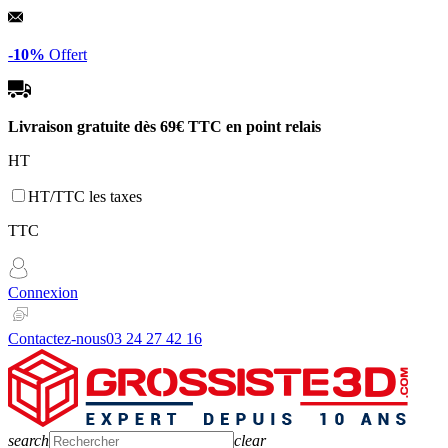
Panneau de gestion des cookies
-10%
Offert
Livraison gratuite dès
69€ TTC
en point relais
HT
HT/TTC les taxes
TTC
Connexion
Contactez-nous
03 24 27 42 16
search
clear