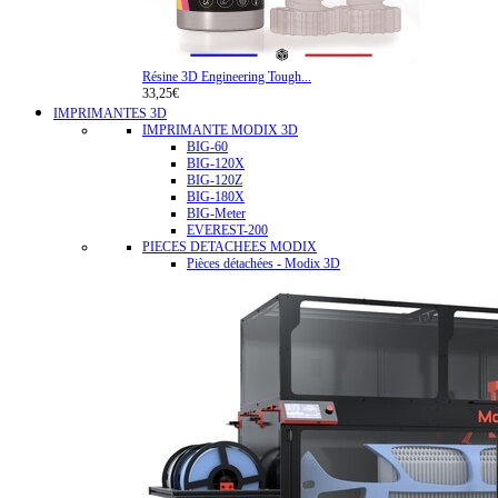
Résine 3D Engineering Tough...
33,25€
IMPRIMANTES 3D
IMPRIMANTE MODIX 3D
BIG-60
BIG-120X
BIG-120Z
BIG-180X
BIG-Meter
EVEREST-200
PIECES DETACHEES MODIX
Pièces détachées - Modix 3D