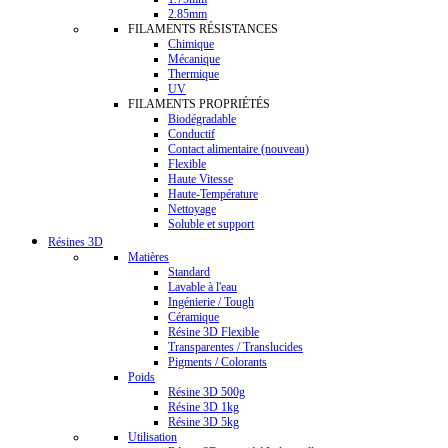
2.85mm
FILAMENTS RÉSISTANCES
Chimique
Mécanique
Thermique
UV
FILAMENTS PROPRIÉTÉS
Biodégradable
Conductif
Contact alimentaire (nouveau)
Flexible
Haute Vitesse
Haute-Température
Nettoyage
Soluble et support
Résines 3D
Matières
Standard
Lavable à l'eau
Ingénierie / Tough
Céramique
Résine 3D Flexible
Transparentes / Translucides
Pigments / Colorants
Poids
Résine 3D 500g
Résine 3D 1kg
Résine 3D 5kg
Utilisation