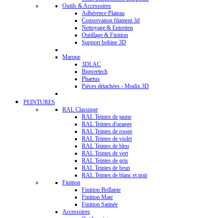
Outils & Accessoires
Adhérence Plateau
Conservation filament 3d
Nettoyage & Entretien
Outillage & Finition
Support bobine 3D
Marque
3DLAC
Bigtreetech
Phaetus
Pièces détachées - Modix 3D
PEINTURES
RAL Classique
RAL Teintes de jaune
RAL Teintes d'orange
RAL Teintes de rouge
RAL Teintes de violet
RAL Teintes de bleu
RAL Teintes de vert
RAL Teintes de gris
RAL Teintes de brun
RAL Teintes de blanc et noir
Finition
Finition Brillante
Finition Mate
Finition Satinée
Accessoires