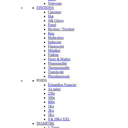
Nettoyage
FINITIONS
Classique
Mat
Silk Glossy
Pastel
Bicolore / Tricolore
Bois
Multicolore
Iridescent
Fluorescent
Métallisé
Paillette
Pierre & Marbre
Photosensible
Thermosensible
Translucide
Phosphorescent
POIDS
Échantillon Nuancier
Au mètre
250g
500g
800g
1Kg
3Kg
5Kg
9 & 10Kg XXL
DIAMÈTRE
1.75mm