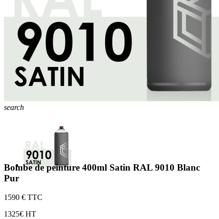
search
Bombe de peinture 400ml Satin RAL 9010 Blanc
Pur
15
90 € TTC
13
25€ HT