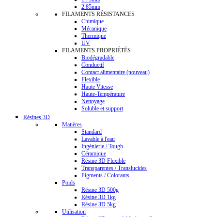
2.85mm
FILAMENTS RÉSISTANCES
Chimique
Mécanique
Thermique
UV
FILAMENTS PROPRIÉTÉS
Biodégradable
Conductif
Contact alimentaire (nouveau)
Flexible
Haute Vitesse
Haute-Température
Nettoyage
Soluble et support
Résines 3D
Matières
Standard
Lavable à l'eau
Ingénierie / Tough
Céramique
Résine 3D Flexible
Transparentes / Translucides
Pigments / Colorants
Poids
Résine 3D 500g
Résine 3D 1kg
Résine 3D 5kg
Utilisation