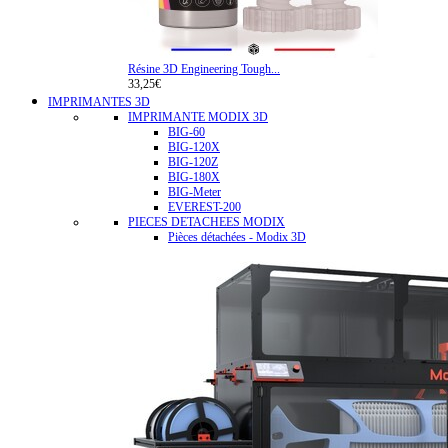
Résine 3D Engineering Tough...
33,25€
IMPRIMANTES 3D
IMPRIMANTE MODIX 3D
BIG-60
BIG-120X
BIG-120Z
BIG-180X
BIG-Meter
EVEREST-200
PIECES DETACHEES MODIX
Pièces détachées - Modix 3D