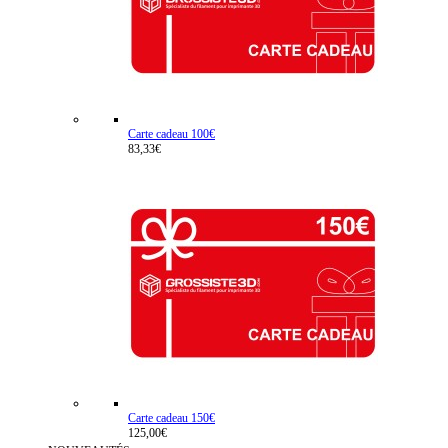
Carte cadeau 100€
83,33€
Carte cadeau 150€
125,00€