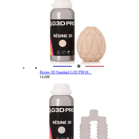
Résine 3D Standard G3D PRO®...
14,08€