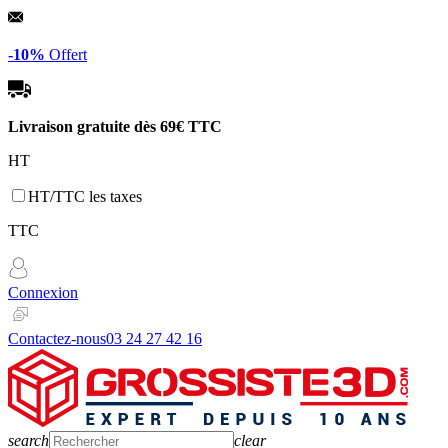
Panneau de gestion des cookies
-10%
Offert
Livraison gratuite dès
69€ TTC
HT
HT/TTC les taxes
TTC
Connexion
Contactez-nous
03 24 27 42 16
search
clear