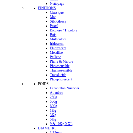
Nettoyage
FINITIONS
Classique
Mat
Silk Glossy
Pastel
Bicolore / Tricolore
Bois
Multicolore
Iridescent
Fluorescent
Métallisé
Paillette
Pierre & Marbre
Photosensible
Thermosensible
Translucide
Phosphorescent
POIDS
Échantillon Nuancier
Au mètre
250g
500g
800g
1Kg
3Kg
5Kg
9 & 10Kg XXL
DIAMÈTRE
1.75mm