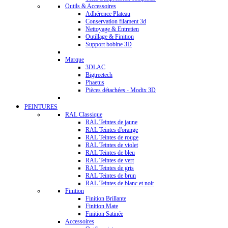
Outils & Accessoires
Adhérence Plateau
Conservation filament 3d
Nettoyage & Entretien
Outillage & Finition
Support bobine 3D
Marque
3DLAC
Bigtreetech
Phaetus
Pièces détachées - Modix 3D
PEINTURES
RAL Classique
RAL Teintes de jaune
RAL Teintes d'orange
RAL Teintes de rouge
RAL Teintes de violet
RAL Teintes de bleu
RAL Teintes de vert
RAL Teintes de gris
RAL Teintes de brun
RAL Teintes de blanc et noir
Finition
Finition Brillante
Finition Mate
Finition Satinée
Accessoires