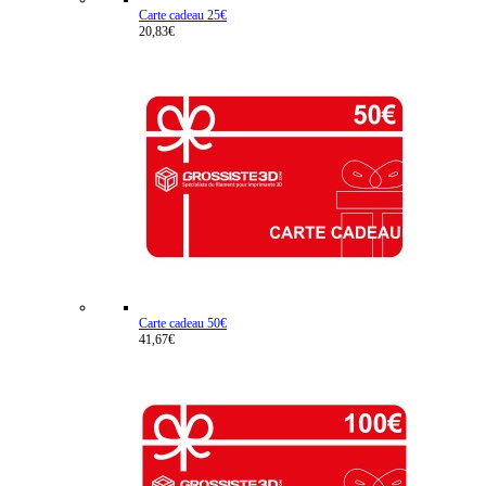
Carte cadeau 25€
20,83€
Carte cadeau 50€
41,67€