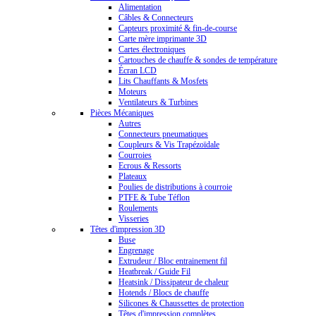
Alimentation
Câbles & Connecteurs
Capteurs proximité & fin-de-course
Carte mère imprimante 3D
Cartes électroniques
Cartouches de chauffe & sondes de température
Écran LCD
Lits Chauffants & Mosfets
Moteurs
Ventilateurs & Turbines
Pièces Mécaniques
Autres
Connecteurs pneumatiques
Coupleurs & Vis Trapézoïdale
Courroies
Ecrous & Ressorts
Plateaux
Poulies de distributions à courroie
PTFE & Tube Téflon
Roulements
Visseries
Têtes d'impression 3D
Buse
Engrenage
Extrudeur / Bloc entrainement fil
Heatbreak / Guide Fil
Heatsink / Dissipateur de chaleur
Hotends / Blocs de chauffe
Silicones & Chaussettes de protection
Têtes d'impression complètes