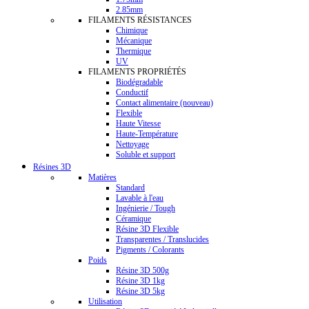
2.85mm
FILAMENTS RÉSISTANCES
Chimique
Mécanique
Thermique
UV
FILAMENTS PROPRIÉTÉS
Biodégradable
Conductif
Contact alimentaire (nouveau)
Flexible
Haute Vitesse
Haute-Température
Nettoyage
Soluble et support
Résines 3D
Matières
Standard
Lavable à l'eau
Ingénierie / Tough
Céramique
Résine 3D Flexible
Transparentes / Translucides
Pigments / Colorants
Poids
Résine 3D 500g
Résine 3D 1kg
Résine 3D 5kg
Utilisation