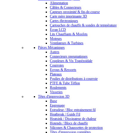
Alimentation
Câbles & Connecteurs
Capteurs proximité & fin-de-course
Carte mère imprimante 3D
Cartes électroniques
Cartouches de chauffe & sondes de température
Écran LCD
Lits Chauffants & Mosfets
Moteurs
Ventilateurs & Turbines
Pièces Mécaniques
Autres
Connecteurs pneumatiques
Coupleurs & Vis Trapézoïdale
Courroies
Ecrous & Ressorts
Plateaux
Poulies de distributions à courroie
PTFE & Tube Téflon
Roulements
Visseries
Têtes d'impression 3D
Buse
Engrenage
Extrudeur / Bloc entrainement fil
Heatbreak / Guide Fil
Heatsink / Dissipateur de chaleur
Hotends / Blocs de chauffe
Silicones & Chaussettes de protection
Têtes d'impression complètes