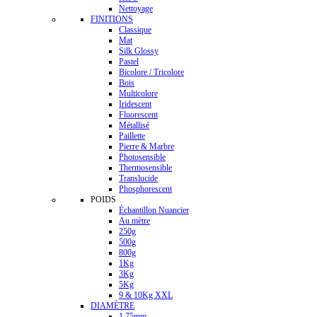
Nettoyage
FINITIONS
Classique
Mat
Silk Glossy
Pastel
Bicolore / Tricolore
Bois
Multicolore
Iridescent
Fluorescent
Métallisé
Paillette
Pierre & Marbre
Photosensible
Thermosensible
Translucide
Phosphorescent
POIDS
Échantillon Nuancier
Au mètre
250g
500g
800g
1Kg
3Kg
5Kg
9 & 10Kg XXL
DIAMÈTRE
1.75mm