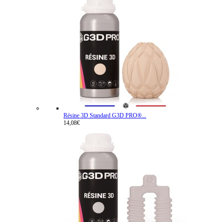
Résine 3D Standard G3D PRO®...
14,08€