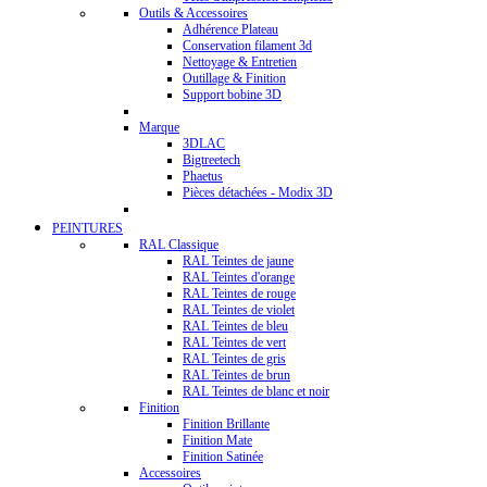
Outils & Accessoires
Adhérence Plateau
Conservation filament 3d
Nettoyage & Entretien
Outillage & Finition
Support bobine 3D
Marque
3DLAC
Bigtreetech
Phaetus
Pièces détachées - Modix 3D
PEINTURES
RAL Classique
RAL Teintes de jaune
RAL Teintes d'orange
RAL Teintes de rouge
RAL Teintes de violet
RAL Teintes de bleu
RAL Teintes de vert
RAL Teintes de gris
RAL Teintes de brun
RAL Teintes de blanc et noir
Finition
Finition Brillante
Finition Mate
Finition Satinée
Accessoires