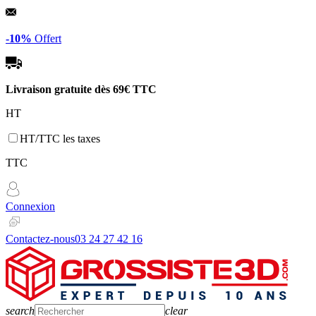
Panneau de gestion des cookies
-10%
Offert
Livraison gratuite dès
69€ TTC
HT
HT/TTC les taxes
TTC
Connexion
Contactez-nous
03 24 27 42 16
search
clear