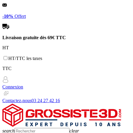
Panneau de gestion des cookies
-10%
Offert
Livraison gratuite dès
69€ TTC
HT
HT/TTC les taxes
TTC
Connexion
Contactez-nous
03 24 27 42 16
search
clear