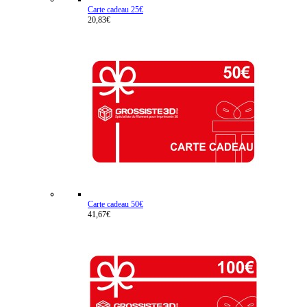
Carte cadeau 25€
20,83€
Carte cadeau 50€
41,67€