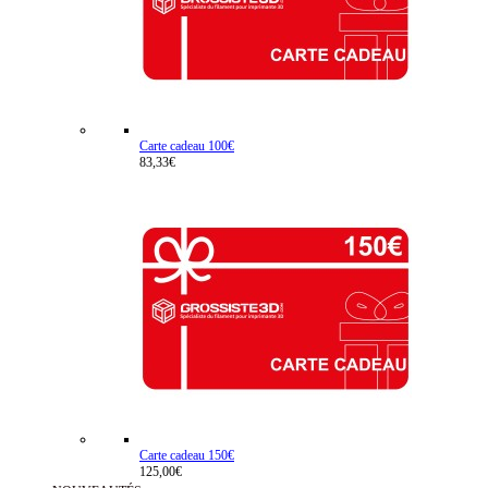
Carte cadeau 100€
83,33€
Carte cadeau 150€
125,00€