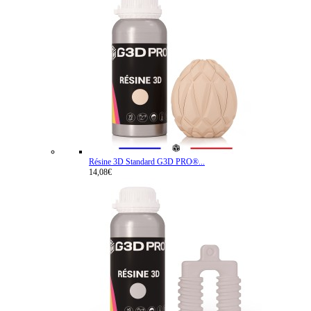
Résine 3D Standard G3D PRO®...
14,08€