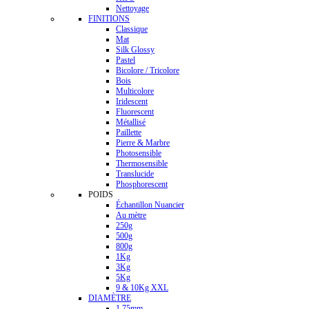
Nettoyage
FINITIONS
Classique
Mat
Silk Glossy
Pastel
Bicolore / Tricolore
Bois
Multicolore
Iridescent
Fluorescent
Métallisé
Paillette
Pierre & Marbre
Photosensible
Thermosensible
Translucide
Phosphorescent
POIDS
Échantillon Nuancier
Au mètre
250g
500g
800g
1Kg
3Kg
5Kg
9 & 10Kg XXL
DIAMÈTRE
1.75mm