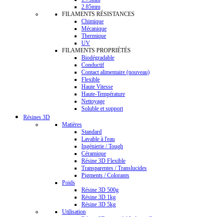
2.85mm
FILAMENTS RÉSISTANCES
Chimique
Mécanique
Thermique
UV
FILAMENTS PROPRIÉTÉS
Biodégradable
Conductif
Contact alimentaire (nouveau)
Flexible
Haute Vitesse
Haute-Température
Nettoyage
Soluble et support
Résines 3D
Matières
Standard
Lavable à l'eau
Ingénierie / Tough
Céramique
Résine 3D Flexible
Transparentes / Translucides
Pigments / Colorants
Poids
Résine 3D 500g
Résine 3D 1kg
Résine 3D 5kg
Utilisation