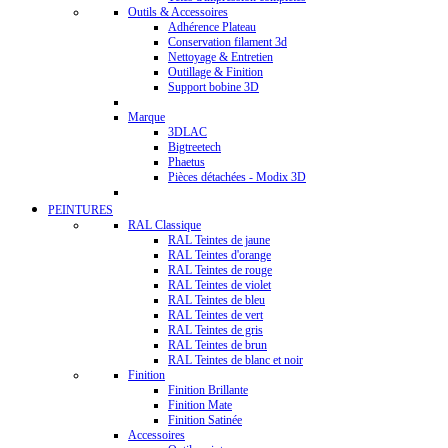
Outils & Accessoires
Adhérence Plateau
Conservation filament 3d
Nettoyage & Entretien
Outillage & Finition
Support bobine 3D
Marque
3DLAC
Bigtreetech
Phaetus
Pièces détachées - Modix 3D
PEINTURES
RAL Classique
RAL Teintes de jaune
RAL Teintes d'orange
RAL Teintes de rouge
RAL Teintes de violet
RAL Teintes de bleu
RAL Teintes de vert
RAL Teintes de gris
RAL Teintes de brun
RAL Teintes de blanc et noir
Finition
Finition Brillante
Finition Mate
Finition Satinée
Accessoires