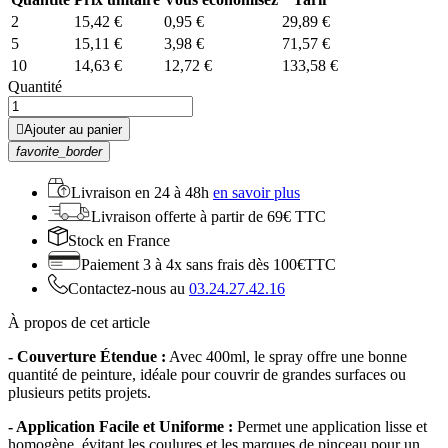
2
15,42 €
0,95 €
29,89 €
5
15,11 €
3,98 €
71,57 €
10
14,63 €
12,72 €
133,58 €
Quantité

Ajouter au panier
favorite_border
Livraison en
24 à 48h
en savoir plus
Livraison offerte
à partir de 69€ TTC
Stock
en France
Paiement 3 à 4x
sans frais dès 100€TTC
Contactez-nous au
03.24.27.42.16
À propos de cet article
- Couverture Étendue :
Avec 400ml, le spray offre une bonne
quantité de peinture, idéale pour couvrir de grandes surfaces ou
plusieurs petits projets.
- Application Facile et Uniforme :
Permet une application lisse et
homogène, évitant les coulures et les marques de pinceau pour un