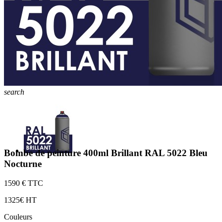
search
Bombe de peinture 400ml Brillant RAL 5022 Bleu
Nocturne
15
90 € TTC
13
25€ HT
Couleurs