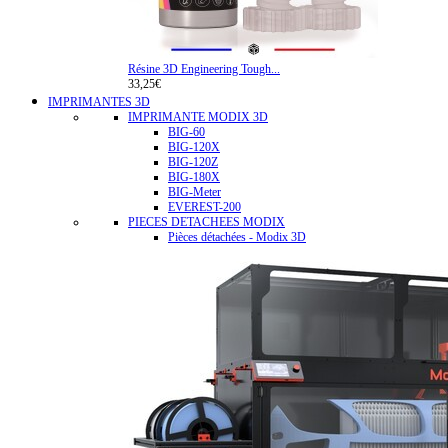
Résine 3D Engineering Tough...
33,25€
IMPRIMANTES 3D
IMPRIMANTE MODIX 3D
BIG-60
BIG-120X
BIG-120Z
BIG-180X
BIG-Meter
EVEREST-200
PIECES DETACHEES MODIX
Pièces détachées - Modix 3D