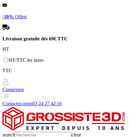
Panneau de gestion des cookies
-10%
Offert
Livraison gratuite dès
69€ TTC
HT
HT/TTC les taxes
TTC
Connexion
Contactez-nous
03 24 27 42 16
search
clear