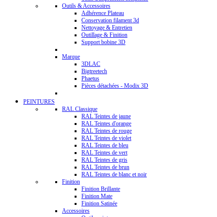
Outils & Accessoires
Adhérence Plateau
Conservation filament 3d
Nettoyage & Entretien
Outillage & Finition
Support bobine 3D
Marque
3DLAC
Bigtreetech
Phaetus
Pièces détachées - Modix 3D
PEINTURES
RAL Classique
RAL Teintes de jaune
RAL Teintes d'orange
RAL Teintes de rouge
RAL Teintes de violet
RAL Teintes de bleu
RAL Teintes de vert
RAL Teintes de gris
RAL Teintes de brun
RAL Teintes de blanc et noir
Finition
Finition Brillante
Finition Mate
Finition Satinée
Accessoires