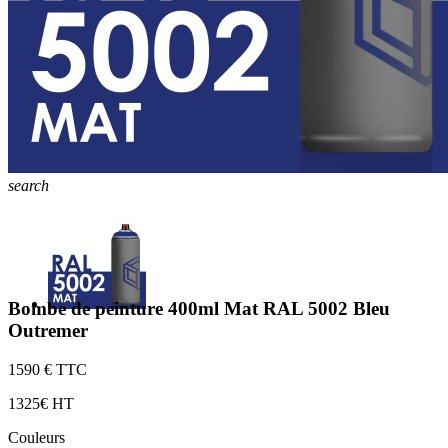
search
Bombe de peinture 400ml Mat RAL 5002 Bleu
Outremer
15
90 € TTC
13
25€ HT
Couleurs