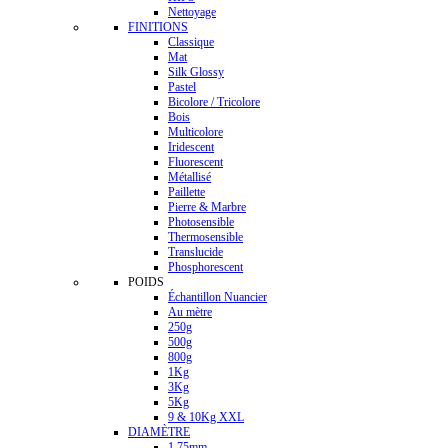
Nettoyage
FINITIONS
Classique
Mat
Silk Glossy
Pastel
Bicolore / Tricolore
Bois
Multicolore
Iridescent
Fluorescent
Métallisé
Paillette
Pierre & Marbre
Photosensible
Thermosensible
Translucide
Phosphorescent
POIDS
Échantillon Nuancier
Au mètre
250g
500g
800g
1Kg
3Kg
5Kg
9 & 10Kg XXL
DIAMÈTRE
1.75mm