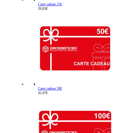
Carte cadeau 25€
20,83€
Carte cadeau 50€
41,67€