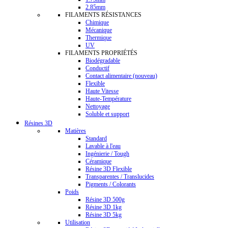
2.85mm
FILAMENTS RÉSISTANCES
Chimique
Mécanique
Thermique
UV
FILAMENTS PROPRIÉTÉS
Biodégradable
Conductif
Contact alimentaire (nouveau)
Flexible
Haute Vitesse
Haute-Température
Nettoyage
Soluble et support
Résines 3D
Matières
Standard
Lavable à l'eau
Ingénierie / Tough
Céramique
Résine 3D Flexible
Transparentes / Translucides
Pigments / Colorants
Poids
Résine 3D 500g
Résine 3D 1kg
Résine 3D 5kg
Utilisation