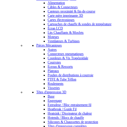
Alimentation
Câbles & Connecteurs
Capteurs proximité & fin-de-course
Carte mère imprimante 3D
Cartes électroniques
Cartouches de chauffe & sondes de température
Écran LCD
Lits Chauffants & Mosfets
Moteurs
Ventilateurs & Turbines
Pièces Mécaniques
Autres
Connecteurs pneumatiques
Coupleurs & Vis Trapézoïdale
Courroies
Ecrous & Ressorts
Plateaux
Poulies de distributions à courroie
PTFE & Tube Téflon
Roulements
Visseries
Têtes d'impression 3D
Buse
Engrenage
Extrudeur / Bloc entrainement fil
Heatbreak / Guide Fil
Heatsink / Dissipateur de chaleur
Hotends / Blocs de chauffe
Silicones & Chaussettes de protection
Têtes d'impression complètes