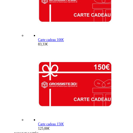
Carte cadeau 100€
83,33€
Carte cadeau 150€
125,00€