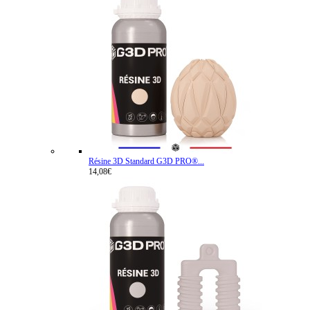
Résine 3D Standard G3D PRO®...
14,08€