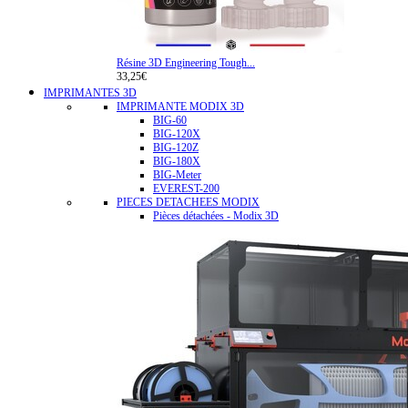
Résine 3D Engineering Tough...
33,25€
IMPRIMANTES 3D
IMPRIMANTE MODIX 3D
BIG-60
BIG-120X
BIG-120Z
BIG-180X
BIG-Meter
EVEREST-200
PIECES DETACHEES MODIX
Pièces détachées - Modix 3D