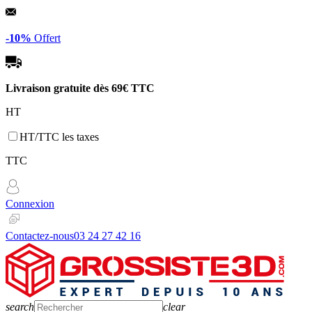
Panneau de gestion des cookies
-10%
Offert
Livraison gratuite dès
69€ TTC
HT
HT/TTC les taxes
TTC
Connexion
Contactez-nous
03 24 27 42 16
search
clear