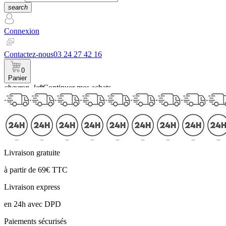
search
Connexion
Contactez-nous
03 24 27 42 16
0
Panier
chevron_left
Continuer mes achats
Panier
Livraison gratuite
à partir de 69€ TTC
Livraison express