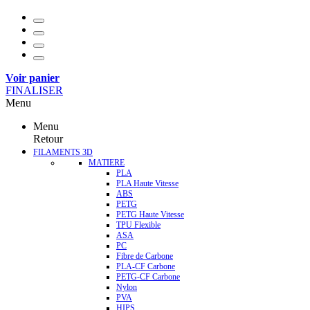
Voir panier
FINALISER
Menu
Menu
Retour
FILAMENTS 3D
MATIERE
PLA
PLA Haute Vitesse
ABS
PETG
PETG Haute Vitesse
TPU Flexible
ASA
PC
Fibre de Carbone
PLA-CF Carbone
PETG-CF Carbone
Nylon
PVA
HIPS