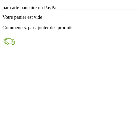
en 24h avec DPD
Votre panier est vide
Paiements sécurisés
Commencez par ajouter des produits
par carte bancaire ou PayPal