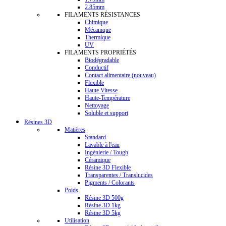
2.85mm
FILAMENTS RÉSISTANCES
Chimique
Mécanique
Thermique
UV
FILAMENTS PROPRIÉTÉS
Biodégradable
Conductif
Contact alimentaire (nouveau)
Flexible
Haute Vitesse
Haute-Température
Nettoyage
Soluble et support
Résines 3D
Matières
Standard
Lavable à l'eau
Ingénierie / Tough
Céramique
Résine 3D Flexible
Transparentes / Translucides
Pigments / Colorants
Poids
Résine 3D 500g
Résine 3D 1kg
Résine 3D 5kg
Utilisation