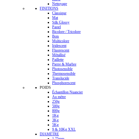
Nettoyage
FINITIONS
Classique
Mat
Silk Glossy
Pastel
Bicolore / Tricolore
Bois
Multicolore
Iridescent
Fluorescent
Métallisé
Paillette
Pierre & Marbre
Photosensible
Thermosensible
Translucide
Phosphorescent
POIDS
Échantillon Nuancier
Au mètre
250g
500g
800g
1Kg
3Kg
5Kg
9 & 10Kg XXL
DIAMÈTRE
1.75mm