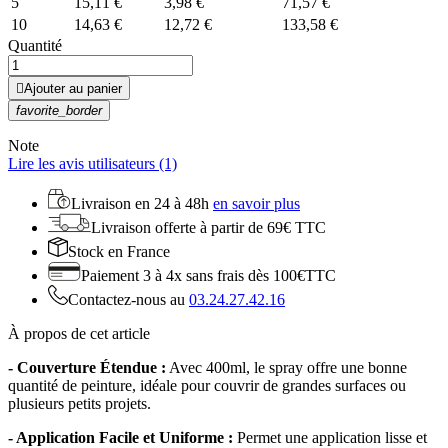
5
15,11 €
3,98 €
71,57 €
10
14,63 €
12,72 €
133,58 €
Quantité

Ajouter au panier
favorite_border
Note
Lire les avis utilisateurs (1)
Livraison en
24 à 48h
en savoir plus
Livraison offerte
à partir de 69€ TTC
Stock
en France
Paiement 3 à 4x
sans frais dès 100€TTC
Contactez-nous au
03.24.27.42.16
À propos de cet article
- Couverture Étendue :
Avec 400ml, le spray offre une bonne
quantité de peinture, idéale pour couvrir de grandes surfaces ou
plusieurs petits projets.
- Application Facile et Uniforme :
Permet une application lisse et