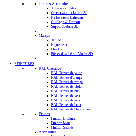
Outils & Accessoires
Adhérence Plateau
Conservation filament 3d
Nettoyage & Entretien
Outillage & Finition
Support bobine 3D
Marque
3DLAC
Bigtreetech
Phaetus
Pièces détachées - Modix 3D
PEINTURES
RAL Classique
RAL Teintes de jaune
RAL Teintes d'orange
RAL Teintes de rouge
RAL Teintes de violet
RAL Teintes de bleu
RAL Teintes de vert
RAL Teintes de gris
RAL Teintes de brun
RAL Teintes de blanc et noir
Finition
Finition Brillante
Finition Mate
Finition Satinée
Accessoires