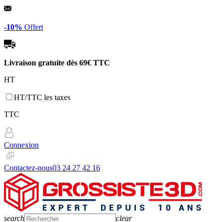
Panneau de gestion des cookies
-10%
Offert
Livraison gratuite dès
69€ TTC
HT
HT/TTC les taxes
TTC
Connexion
Contactez-nous
03 24 27 42 16
search
clear