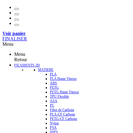
Voir panier
FINALISER
Menu
Menu
Retour
FILAMENTS 3D
MATIERE
PLA
PLA Haute Vitesse
ABS
PETG
PETG Haute Vitesse
TPU Flexible
ASA
PC
Fibre de Carbone
PLA-CF Carbone
PETG-CF Carbone
Nylon
PVA
HIPS