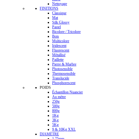
Nettoyage
FINITIONS
Classique
Mat
Silk Glossy
Pastel
Bicolore / Tricolore
Bois
Multicolore
Iridescent
Fluorescent
Métallisé
Paillette
Pierre & Marbre
Photosensible
Thermosensible
Translucide
Phosphorescent
POIDS
Échantillon Nuancier
Au mètre
250g
500g
800g
1Kg
3Kg
5Kg
9 & 10Kg XXL
DIAMÈTRE
1.75mm