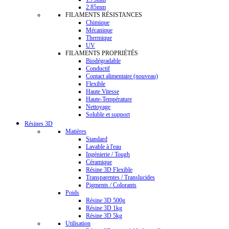
2.85mm
FILAMENTS RÉSISTANCES
Chimique
Mécanique
Thermique
UV
FILAMENTS PROPRIÉTÉS
Biodégradable
Conductif
Contact alimentaire (nouveau)
Flexible
Haute Vitesse
Haute-Température
Nettoyage
Soluble et support
Résines 3D
Matières
Standard
Lavable à l'eau
Ingénierie / Tough
Céramique
Résine 3D Flexible
Transparentes / Translucides
Pigments / Colorants
Poids
Résine 3D 500g
Résine 3D 1kg
Résine 3D 5kg
Utilisation