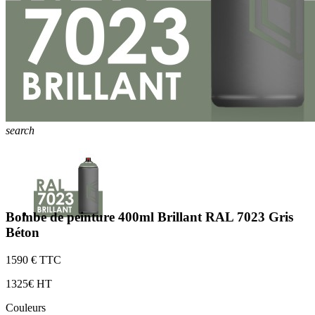
search
Bombe de peinture 400ml Brillant RAL 7023 Gris
Béton
15
90 € TTC
13
25€ HT
Couleurs