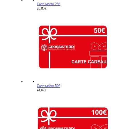
Carte cadeau 25€
20,83€
Carte cadeau 50€
41,67€