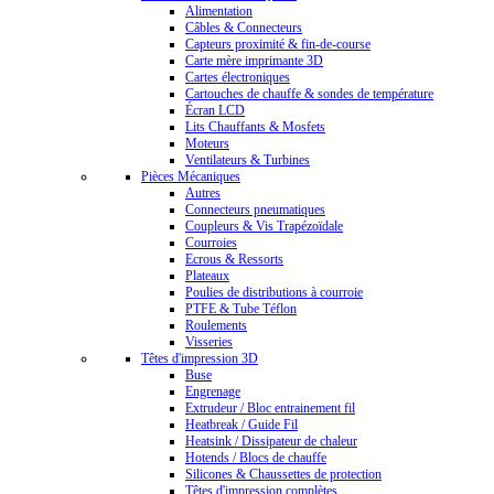
Alimentation
Câbles & Connecteurs
Capteurs proximité & fin-de-course
Carte mère imprimante 3D
Cartes électroniques
Cartouches de chauffe & sondes de température
Écran LCD
Lits Chauffants & Mosfets
Moteurs
Ventilateurs & Turbines
Pièces Mécaniques
Autres
Connecteurs pneumatiques
Coupleurs & Vis Trapézoïdale
Courroies
Ecrous & Ressorts
Plateaux
Poulies de distributions à courroie
PTFE & Tube Téflon
Roulements
Visseries
Têtes d'impression 3D
Buse
Engrenage
Extrudeur / Bloc entrainement fil
Heatbreak / Guide Fil
Heatsink / Dissipateur de chaleur
Hotends / Blocs de chauffe
Silicones & Chaussettes de protection
Têtes d'impression complètes