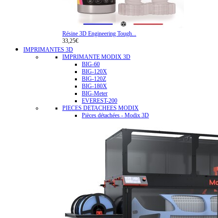
Résine 3D Engineering Tough...
33,25€
IMPRIMANTES 3D
IMPRIMANTE MODIX 3D
BIG-60
BIG-120X
BIG-120Z
BIG-180X
BIG-Meter
EVEREST-200
PIECES DETACHEES MODIX
Pièces détachées - Modix 3D