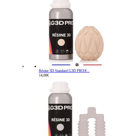
Résine 3D Standard G3D PRO®...
14,08€