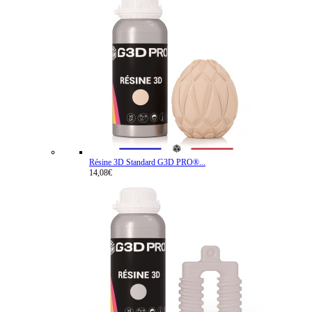
Résine 3D Standard G3D PRO®...
14,08€