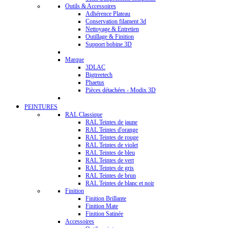
Outils & Accessoires
Adhérence Plateau
Conservation filament 3d
Nettoyage & Entretien
Outillage & Finition
Support bobine 3D
Marque
3DLAC
Bigtreetech
Phaetus
Pièces détachées - Modix 3D
PEINTURES
RAL Classique
RAL Teintes de jaune
RAL Teintes d'orange
RAL Teintes de rouge
RAL Teintes de violet
RAL Teintes de bleu
RAL Teintes de vert
RAL Teintes de gris
RAL Teintes de brun
RAL Teintes de blanc et noir
Finition
Finition Brillante
Finition Mate
Finition Satinée
Accessoires