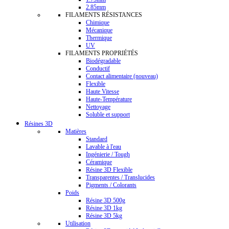
2.85mm
FILAMENTS RÉSISTANCES
Chimique
Mécanique
Thermique
UV
FILAMENTS PROPRIÉTÉS
Biodégradable
Conductif
Contact alimentaire (nouveau)
Flexible
Haute Vitesse
Haute-Température
Nettoyage
Soluble et support
Résines 3D
Matières
Standard
Lavable à l'eau
Ingénierie / Tough
Céramique
Résine 3D Flexible
Transparentes / Translucides
Pigments / Colorants
Poids
Résine 3D 500g
Résine 3D 1kg
Résine 3D 5kg
Utilisation