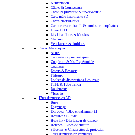
Alimentation
Câbles & Connecteurs
Capteurs proximité & fin-de-course
Carte mère imprimante 3D
Cartes électroniques
Cartouches de chauffe & sondes de température
Écran LCD
Lits Chauffants & Mosfets
Moteurs
Ventilateurs & Turbines
Pièces Mécaniques
Autres
Connecteurs pneumatiques
Coupleurs & Vis Trapézoïdale
Courroies
Ecrous & Ressorts
Plateaux
Poulies de distributions à courroie
PTFE & Tube Téflon
Roulements
Visseries
Têtes d'impression 3D
Buse
Engrenage
Extrudeur / Bloc entrainement fil
Heatbreak / Guide Fil
Heatsink / Dissipateur de chaleur
Hotends / Blocs de chauffe
Silicones & Chaussettes de protection
Têtes d'impression complètes