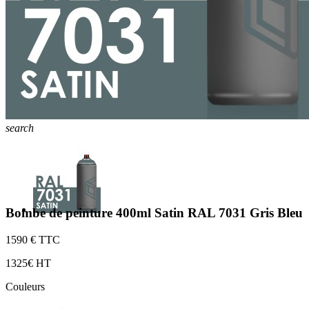
search
Bombe de peinture 400ml Satin RAL 7031 Gris Bleu
15
90 € TTC
13
25€ HT
Couleurs