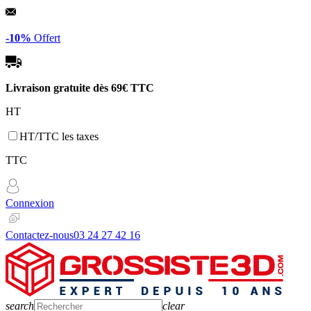
Panneau de gestion des cookies
-10%
Offert
Livraison gratuite dès
69€ TTC
HT
HT/TTC les taxes
TTC
Connexion
Contactez-nous
03 24 27 42 16
search
clear