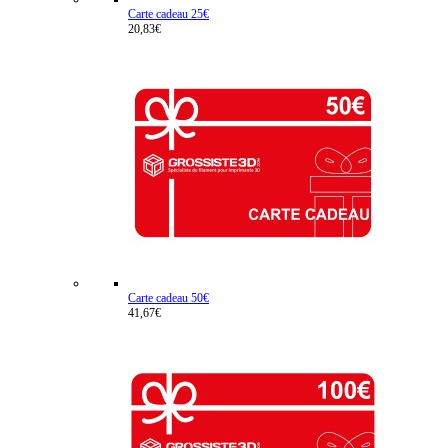
Carte cadeau 25€
20,83€
Carte cadeau 50€
41,67€