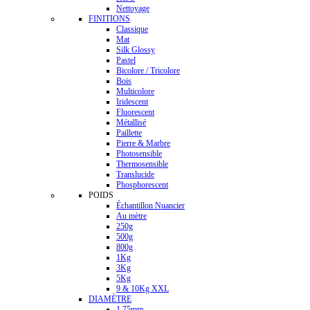
Nettoyage
FINITIONS
Classique
Mat
Silk Glossy
Pastel
Bicolore / Tricolore
Bois
Multicolore
Iridescent
Fluorescent
Métallisé
Paillette
Pierre & Marbre
Photosensible
Thermosensible
Translucide
Phosphorescent
POIDS
Échantillon Nuancier
Au mètre
250g
500g
800g
1Kg
3Kg
5Kg
9 & 10Kg XXL
DIAMÈTRE
1.75mm