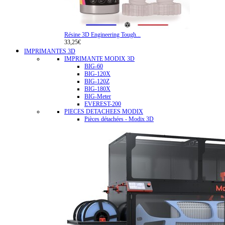
Résine 3D Engineering Tough...
33,25€
IMPRIMANTES 3D
IMPRIMANTE MODIX 3D
BIG-60
BIG-120X
BIG-120Z
BIG-180X
BIG-Meter
EVEREST-200
PIECES DETACHEES MODIX
Pièces détachées - Modix 3D