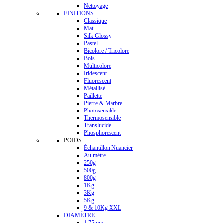
Nettoyage
FINITIONS
Classique
Mat
Silk Glossy
Pastel
Bicolore / Tricolore
Bois
Multicolore
Iridescent
Fluorescent
Métallisé
Paillette
Pierre & Marbre
Photosensible
Thermosensible
Translucide
Phosphorescent
POIDS
Échantillon Nuancier
Au mètre
250g
500g
800g
1Kg
3Kg
5Kg
9 & 10Kg XXL
DIAMÈTRE
1.75mm