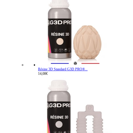
Résine 3D Standard G3D PRO®...
14,08€