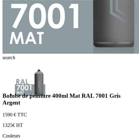
search
Bombe de peinture 400ml Mat RAL 7001 Gris
Argent
15
90 € TTC
13
25€ HT
Couleurs