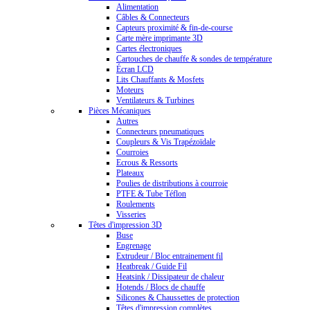
Alimentation
Câbles & Connecteurs
Capteurs proximité & fin-de-course
Carte mère imprimante 3D
Cartes électroniques
Cartouches de chauffe & sondes de température
Écran LCD
Lits Chauffants & Mosfets
Moteurs
Ventilateurs & Turbines
Pièces Mécaniques
Autres
Connecteurs pneumatiques
Coupleurs & Vis Trapézoïdale
Courroies
Ecrous & Ressorts
Plateaux
Poulies de distributions à courroie
PTFE & Tube Téflon
Roulements
Visseries
Têtes d'impression 3D
Buse
Engrenage
Extrudeur / Bloc entrainement fil
Heatbreak / Guide Fil
Heatsink / Dissipateur de chaleur
Hotends / Blocs de chauffe
Silicones & Chaussettes de protection
Têtes d'impression complètes