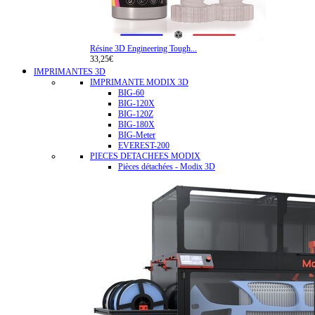
Résine 3D Engineering Tough...
33,25€
IMPRIMANTES 3D
IMPRIMANTE MODIX 3D
BIG-60
BIG-120X
BIG-120Z
BIG-180X
BIG-Meter
EVEREST-200
PIECES DETACHEES MODIX
Pièces détachées - Modix 3D