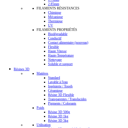
2.85mm
FILAMENTS RÉSISTANCES
Chimique
Mécanique
Thermique
UV
FILAMENTS PROPRIÉTÉS
Biodégradable
Conductif
Contact alimentaire (nouveau)
Flexible
Haute Vitesse
Haute-Température
Nettoyage
Soluble et support
Résines 3D
Matières
Standard
Lavable à l'eau
Ingénierie / Tough
Céramique
Résine 3D Flexible
Transparentes / Translucides
Pigments / Colorants
Poids
Résine 3D 500g
Résine 3D 1kg
Résine 3D 5kg
Utilisation