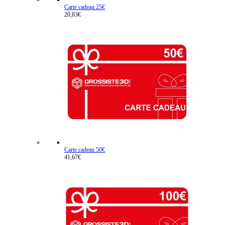
Carte cadeau 25€
20,83€
Carte cadeau 50€
41,67€