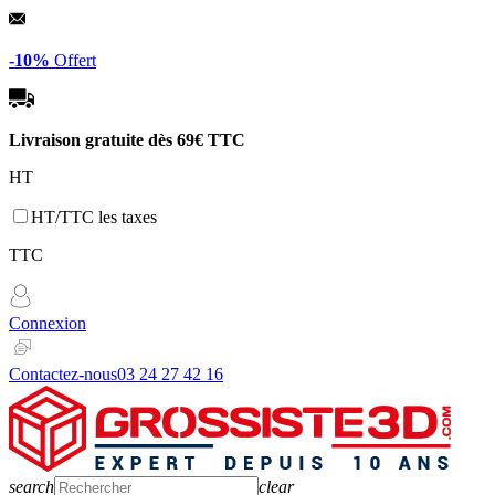
Panneau de gestion des cookies
-10%
Offert
Livraison gratuite dès
69€ TTC
HT
HT/TTC les taxes
TTC
Connexion
Contactez-nous
03 24 27 42 16
search
clear