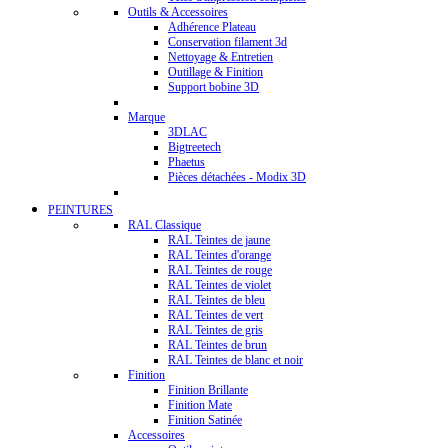
Outils & Accessoires
Adhérence Plateau
Conservation filament 3d
Nettoyage & Entretien
Outillage & Finition
Support bobine 3D
Marque
3DLAC
Bigtreetech
Phaetus
Pièces détachées - Modix 3D
PEINTURES
RAL Classique
RAL Teintes de jaune
RAL Teintes d'orange
RAL Teintes de rouge
RAL Teintes de violet
RAL Teintes de bleu
RAL Teintes de vert
RAL Teintes de gris
RAL Teintes de brun
RAL Teintes de blanc et noir
Finition
Finition Brillante
Finition Mate
Finition Satinée
Accessoires