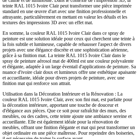
de calme et de luminosité. Dans le contexte de l'impression 3D, la
teinte RAL 1015 Ivoire Clair peut transformer une pièce imprimée
standard en une œuvre d'art avec une finition professionnelle et
attrayante, particulièrement en mettant en valeur les détails et les
textures des impressions 3D avec un effet mat.
En somme, la couleur RAL 1015 Ivoire Clair dans ce spray de
peinture est une solution idéale pour ceux qui cherchent une teinte à
la fois subtile et lumineuse, capable de rehausser l'aspect de divers
projets avec une élégance discrète et une sophistication aérienne,
grâce à sa finition mat. La teinte RAL 1015 Ivoire Clair dans le
spray de peinture aérosol mat de 400ml est une couleur polyvalente
et élégante, adaptée à un large éventail d'applications de peinture. Sa
nuance d'ivoire clair doux et lumineux offre une esthétique apaisante
et accueillante, idéale pour divers projets de peinture, avec une
finition mat qui renforce son attrait.
Utilisation dans la Décoration Intérieure et la Rénovation : La
couleur RAL 1015 Ivoire Clair, avec son fini mat, est parfaite pour
la décoration intérieure, apportant une touche de douceur et
d'élégance aux pièces. Que ce soit pour rafraîchir des murs, des
meubles, ou des cadres, cette teinte ajoute une ambiance sereine et
accueillante. Elle est également idéale pour la rénovation de
meubles, offrant une finition élégante et mat qui peut transformer un
objet ordinaire en une pièce maîtresse. Pour repeindre des boiseries,
il est nécessaire de traiter la surface avant.