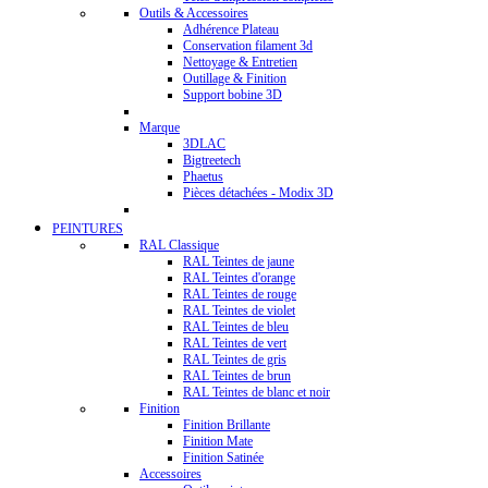
Outils & Accessoires
Adhérence Plateau
Conservation filament 3d
Nettoyage & Entretien
Outillage & Finition
Support bobine 3D
Marque
3DLAC
Bigtreetech
Phaetus
Pièces détachées - Modix 3D
PEINTURES
RAL Classique
RAL Teintes de jaune
RAL Teintes d'orange
RAL Teintes de rouge
RAL Teintes de violet
RAL Teintes de bleu
RAL Teintes de vert
RAL Teintes de gris
RAL Teintes de brun
RAL Teintes de blanc et noir
Finition
Finition Brillante
Finition Mate
Finition Satinée
Accessoires