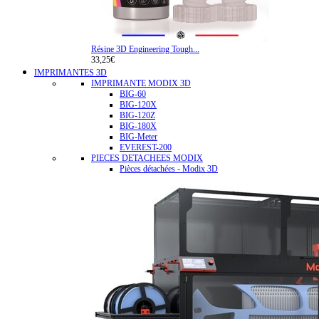
Résine 3D Engineering Tough...
33,25€
IMPRIMANTES 3D
IMPRIMANTE MODIX 3D
BIG-60
BIG-120X
BIG-120Z
BIG-180X
BIG-Meter
EVEREST-200
PIECES DETACHEES MODIX
Pièces détachées - Modix 3D