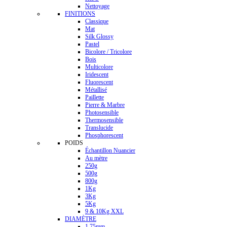
Nettoyage
FINITIONS
Classique
Mat
Silk Glossy
Pastel
Bicolore / Tricolore
Bois
Multicolore
Iridescent
Fluorescent
Métallisé
Paillette
Pierre & Marbre
Photosensible
Thermosensible
Translucide
Phosphorescent
POIDS
Échantillon Nuancier
Au mètre
250g
500g
800g
1Kg
3Kg
5Kg
9 & 10Kg XXL
DIAMÈTRE
1.75mm