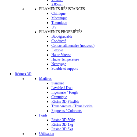
2.85mm
FILAMENTS RÉSISTANCES
Chimique
Mécanique
Thermique
UV
FILAMENTS PROPRIÉTÉS
Biodégradable
Conductif
Contact alimentaire (nouveau)
Flexible
Haute Vitesse
Haute-Température
Nettoyage
Soluble et support
Résines 3D
Matières
Standard
Lavable à l'eau
Ingénierie / Tough
Céramique
Résine 3D Flexible
Transparentes / Translucides
Pigments / Colorants
Poids
Résine 3D 500g
Résine 3D 1kg
Résine 3D 5kg
Utilisation