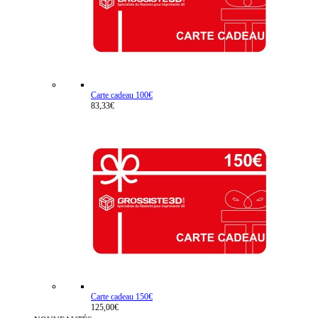
Carte cadeau 100€
83,33€
Carte cadeau 150€
125,00€