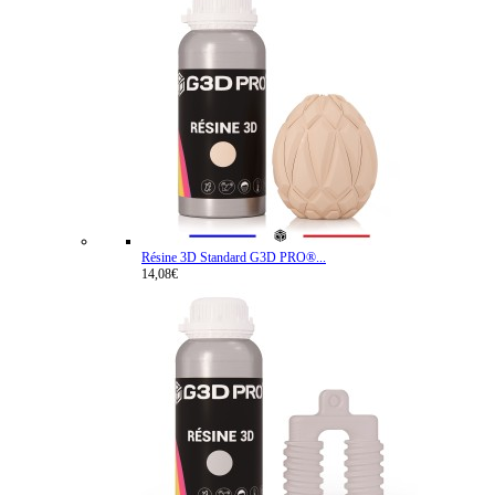
Résine 3D Standard G3D PRO®...
14,08€