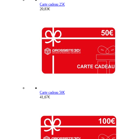
Carte cadeau 25€
20,83€
Carte cadeau 50€
41,67€