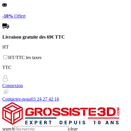
Panneau de gestion des cookies
-10%
Offert
Livraison gratuite dès
69€ TTC
HT
HT/TTC les taxes
TTC
Connexion
Contactez-nous
03 24 27 42 16
search
clear