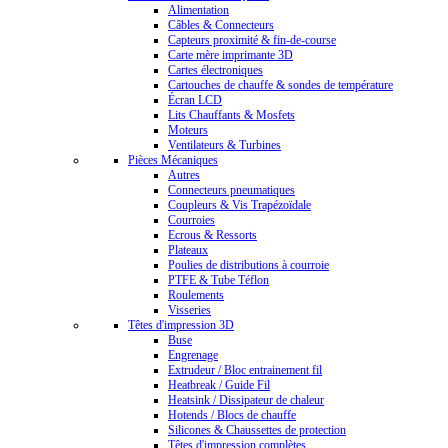
Alimentation
Câbles & Connecteurs
Capteurs proximité & fin-de-course
Carte mère imprimante 3D
Cartes électroniques
Cartouches de chauffe & sondes de température
Écran LCD
Lits Chauffants & Mosfets
Moteurs
Ventilateurs & Turbines
Pièces Mécaniques
Autres
Connecteurs pneumatiques
Coupleurs & Vis Trapézoïdale
Courroies
Ecrous & Ressorts
Plateaux
Poulies de distributions à courroie
PTFE & Tube Téflon
Roulements
Visseries
Têtes d'impression 3D
Buse
Engrenage
Extrudeur / Bloc entrainement fil
Heatbreak / Guide Fil
Heatsink / Dissipateur de chaleur
Hotends / Blocs de chauffe
Silicones & Chaussettes de protection
Têtes d'impression complètes