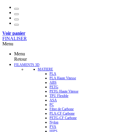
Voir panier
FINALISER
Menu
Menu
Retour
FILAMENTS 3D
MATIERE
PLA
PLA Haute Vitesse
ABS
PETG
PETG Haute Vitesse
TPU Flexible
ASA
PC
Fibre de Carbone
PLA-CF Carbone
PETG-CF Carbone
Nylon
PVA
HIPS