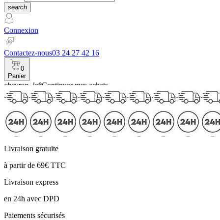
search
Connexion
Contactez-nous
03 24 27 42 16
0
Panier
chevron_left
Continuer mes achats
Panier
Livraison gratuite
à partir de 69€ TTC
Livraison express