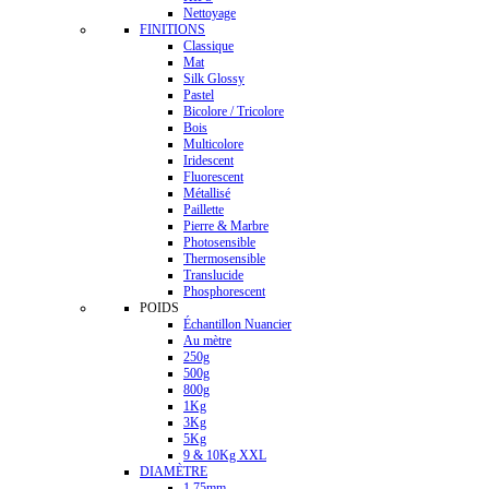
Nettoyage
FINITIONS
Classique
Mat
Silk Glossy
Pastel
Bicolore / Tricolore
Bois
Multicolore
Iridescent
Fluorescent
Métallisé
Paillette
Pierre & Marbre
Photosensible
Thermosensible
Translucide
Phosphorescent
POIDS
Échantillon Nuancier
Au mètre
250g
500g
800g
1Kg
3Kg
5Kg
9 & 10Kg XXL
DIAMÈTRE
1.75mm