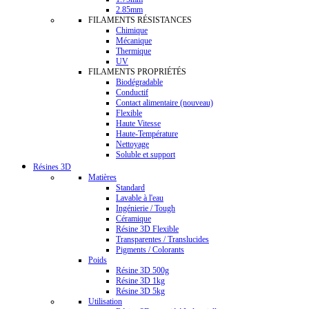
2.85mm
FILAMENTS RÉSISTANCES
Chimique
Mécanique
Thermique
UV
FILAMENTS PROPRIÉTÉS
Biodégradable
Conductif
Contact alimentaire (nouveau)
Flexible
Haute Vitesse
Haute-Température
Nettoyage
Soluble et support
Résines 3D
Matières
Standard
Lavable à l'eau
Ingénierie / Tough
Céramique
Résine 3D Flexible
Transparentes / Translucides
Pigments / Colorants
Poids
Résine 3D 500g
Résine 3D 1kg
Résine 3D 5kg
Utilisation