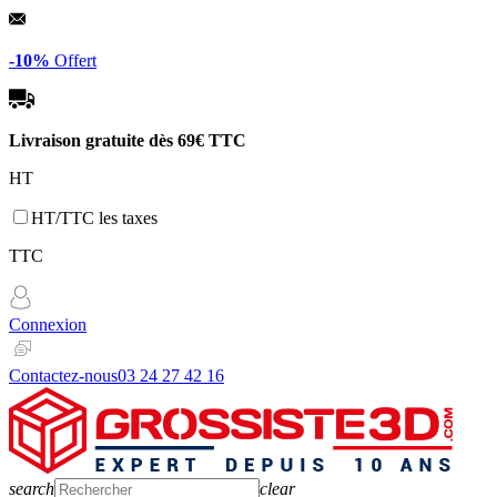
Panneau de gestion des cookies
-10%
Offert
Livraison gratuite dès
69€ TTC
HT
HT/TTC les taxes
TTC
Connexion
Contactez-nous
03 24 27 42 16
search
clear