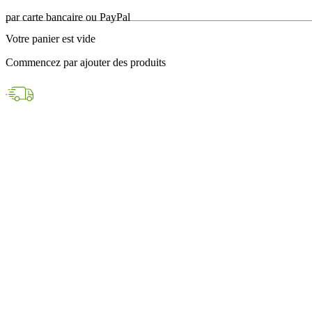
en 24h avec DPD
Votre panier est vide
Paiements sécurisés
Commencez par ajouter des produits
par carte bancaire ou PayPal