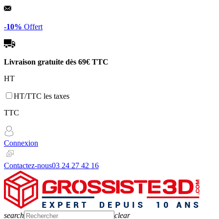
Panneau de gestion des cookies
-10%
Offert
Livraison gratuite dès
69€ TTC
HT
HT/TTC les taxes
TTC
Connexion
Contactez-nous
03 24 27 42 16
search
clear