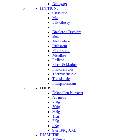
Nettoyage
FINITIONS
Classique
Mat
Silk Glossy
Pastel
Bicolore / Tricolore
Bois
Multicolore
Iridescent
Fluorescent
Métallisé
Paillette
Pierre & Marbre
Photosensible
Thermosensible
Translucide
Phosphorescent
POIDS
Échantillon Nuancier
Au mètre
250g
500g
800g
1Kg
3Kg
5Kg
9 & 10Kg XXL
DIAMÈTRE
1.75mm