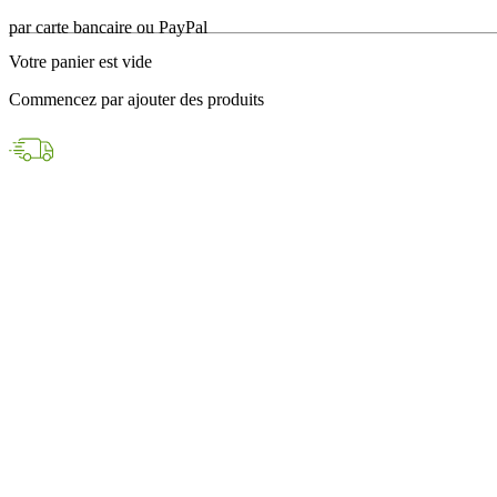
en 24h avec DPD
Votre panier est vide
Paiements sécurisés
Commencez par ajouter des produits
par carte bancaire ou PayPal