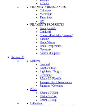
2.85mm
FILAMENTS RÉSISTANCES
Chimique
Mécanique
Thermique
UV
FILAMENTS PROPRIÉTÉS
Biodégradable
Conductif
Contact alimentaire (nouveau)
Flexible
Haute Vitesse
Haute-Température
Nettoyage
Soluble et support
Résines 3D
Matières
Standard
Lavable à l'eau
Ingénierie / Tough
Céramique
Résine 3D Flexible
Transparentes / Translucides
Pigments / Colorants
Poids
Résine 3D 500g
Résine 3D 1kg
Résine 3D 5kg
Utilisation