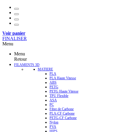
Voir panier
FINALISER
Menu
Menu
Retour
FILAMENTS 3D
MATIERE
PLA
PLA Haute Vitesse
ABS
PETG
PETG Haute Vitesse
TPU Flexible
ASA
PC
Fibre de Carbone
PLA-CF Carbone
PETG-CF Carbone
Nylon
PVA
HIPS