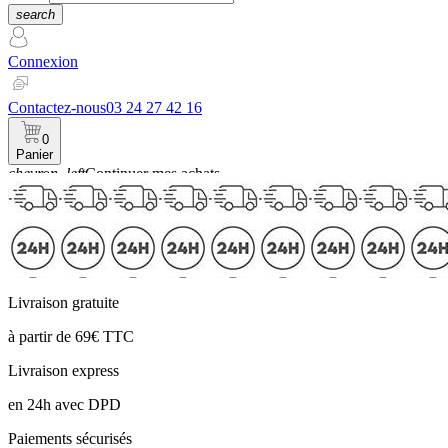
search
Connexion
Contactez-nous
03 24 27 42 16
0
Panier
chevron_left
Continuer mes achats
Panier
Livraison gratuite
à partir de 69€ TTC
Livraison express