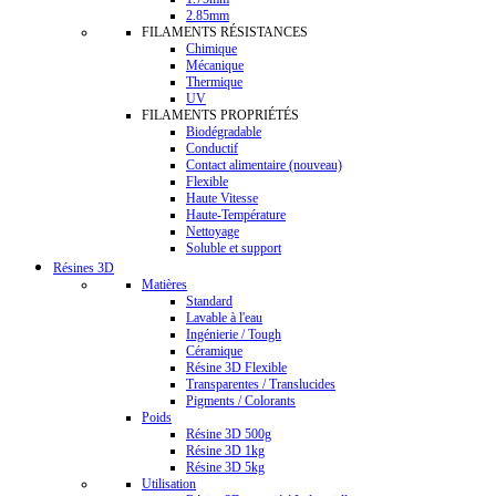
2.85mm
FILAMENTS RÉSISTANCES
Chimique
Mécanique
Thermique
UV
FILAMENTS PROPRIÉTÉS
Biodégradable
Conductif
Contact alimentaire (nouveau)
Flexible
Haute Vitesse
Haute-Température
Nettoyage
Soluble et support
Résines 3D
Matières
Standard
Lavable à l'eau
Ingénierie / Tough
Céramique
Résine 3D Flexible
Transparentes / Translucides
Pigments / Colorants
Poids
Résine 3D 500g
Résine 3D 1kg
Résine 3D 5kg
Utilisation