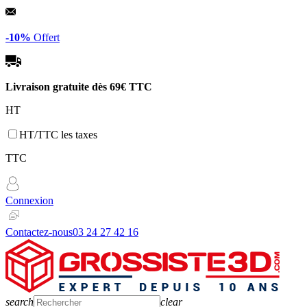
Panneau de gestion des cookies
-10%
Offert
Livraison gratuite dès
69€ TTC
HT
HT/TTC les taxes
TTC
Connexion
Contactez-nous
03 24 27 42 16
search
clear