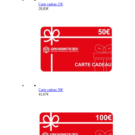
Carte cadeau 25€
20,83€
Carte cadeau 50€
41,67€