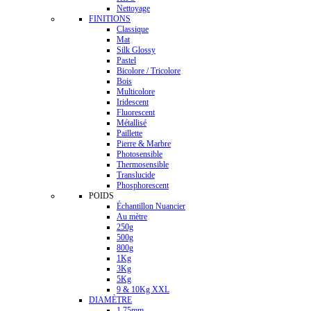
Nettoyage
FINITIONS
Classique
Mat
Silk Glossy
Pastel
Bicolore / Tricolore
Bois
Multicolore
Iridescent
Fluorescent
Métallisé
Paillette
Pierre & Marbre
Photosensible
Thermosensible
Translucide
Phosphorescent
POIDS
Échantillon Nuancier
Au mètre
250g
500g
800g
1Kg
3Kg
5Kg
9 & 10Kg XXL
DIAMÈTRE
1.75mm