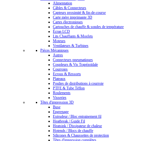
Alimentation
Câbles & Connecteurs
Capteurs proximité & fin-de-course
Carte mère imprimante 3D
Cartes électroniques
Cartouches de chauffe & sondes de température
Écran LCD
Lits Chauffants & Mosfets
Moteurs
Ventilateurs & Turbines
Pièces Mécaniques
Autres
Connecteurs pneumatiques
Coupleurs & Vis Trapézoïdale
Courroies
Ecrous & Ressorts
Plateaux
Poulies de distributions à courroie
PTFE & Tube Téflon
Roulements
Visseries
Têtes d'impression 3D
Buse
Engrenage
Extrudeur / Bloc entrainement fil
Heatbreak / Guide Fil
Heatsink / Dissipateur de chaleur
Hotends / Blocs de chauffe
Silicones & Chaussettes de protection
Têtes d'impression complètes