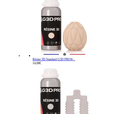
Résine 3D Standard G3D PRO®...
14,08€