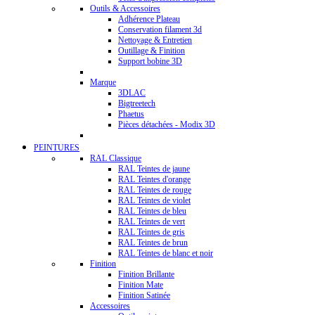
Outils & Accessoires
Adhérence Plateau
Conservation filament 3d
Nettoyage & Entretien
Outillage & Finition
Support bobine 3D
Marque
3DLAC
Bigtreetech
Phaetus
Pièces détachées - Modix 3D
PEINTURES
RAL Classique
RAL Teintes de jaune
RAL Teintes d'orange
RAL Teintes de rouge
RAL Teintes de violet
RAL Teintes de bleu
RAL Teintes de vert
RAL Teintes de gris
RAL Teintes de brun
RAL Teintes de blanc et noir
Finition
Finition Brillante
Finition Mate
Finition Satinée
Accessoires