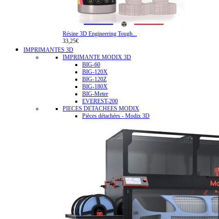
Résine 3D Engineering Tough...
33,25€
IMPRIMANTES 3D
IMPRIMANTE MODIX 3D
BIG-60
BIG-120X
BIG-120Z
BIG-180X
BIG-Meter
EVEREST-200
PIECES DETACHEES MODIX
Pièces détachées - Modix 3D