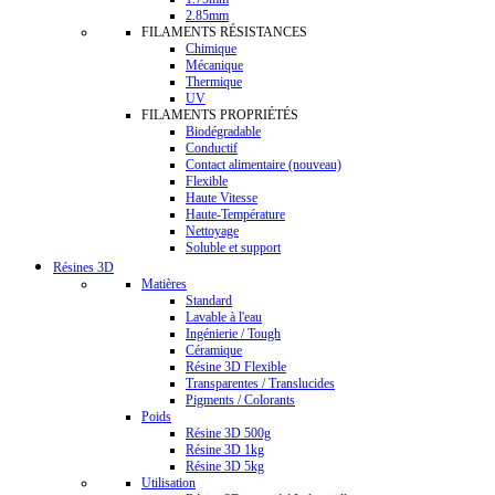
2.85mm
FILAMENTS RÉSISTANCES
Chimique
Mécanique
Thermique
UV
FILAMENTS PROPRIÉTÉS
Biodégradable
Conductif
Contact alimentaire (nouveau)
Flexible
Haute Vitesse
Haute-Température
Nettoyage
Soluble et support
Résines 3D
Matières
Standard
Lavable à l'eau
Ingénierie / Tough
Céramique
Résine 3D Flexible
Transparentes / Translucides
Pigments / Colorants
Poids
Résine 3D 500g
Résine 3D 1kg
Résine 3D 5kg
Utilisation