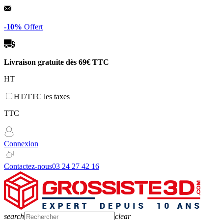
Panneau de gestion des cookies
-10%
Offert
Livraison gratuite dès
69€ TTC
HT
HT/TTC les taxes
TTC
Connexion
Contactez-nous
03 24 27 42 16
search
clear