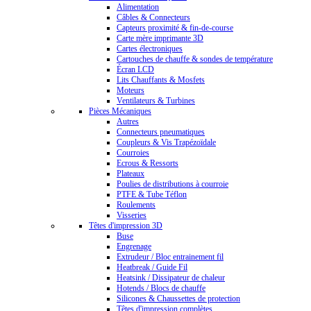
Alimentation
Câbles & Connecteurs
Capteurs proximité & fin-de-course
Carte mère imprimante 3D
Cartes électroniques
Cartouches de chauffe & sondes de température
Écran LCD
Lits Chauffants & Mosfets
Moteurs
Ventilateurs & Turbines
Pièces Mécaniques
Autres
Connecteurs pneumatiques
Coupleurs & Vis Trapézoïdale
Courroies
Ecrous & Ressorts
Plateaux
Poulies de distributions à courroie
PTFE & Tube Téflon
Roulements
Visseries
Têtes d'impression 3D
Buse
Engrenage
Extrudeur / Bloc entrainement fil
Heatbreak / Guide Fil
Heatsink / Dissipateur de chaleur
Hotends / Blocs de chauffe
Silicones & Chaussettes de protection
Têtes d'impression complètes