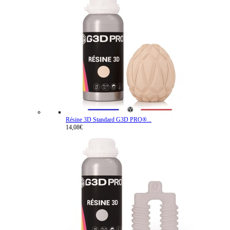
Résine 3D Standard G3D PRO®...
14,08€