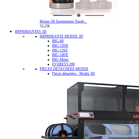
Résine 3D Engineering Tough...
33,25€
IMPRIMANTES 3D
IMPRIMANTE MODIX 3D
BIG-60
BIG-120X
BIG-120Z
BIG-180X
BIG-Meter
EVEREST-200
PIECES DETACHEES MODIX
Pièces détachées - Modix 3D