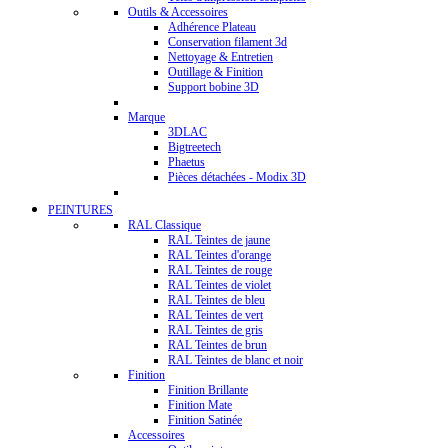
Outils & Accessoires
Adhérence Plateau
Conservation filament 3d
Nettoyage & Entretien
Outillage & Finition
Support bobine 3D
Marque
3DLAC
Bigtreetech
Phaetus
Pièces détachées - Modix 3D
PEINTURES
RAL Classique
RAL Teintes de jaune
RAL Teintes d'orange
RAL Teintes de rouge
RAL Teintes de violet
RAL Teintes de bleu
RAL Teintes de vert
RAL Teintes de gris
RAL Teintes de brun
RAL Teintes de blanc et noir
Finition
Finition Brillante
Finition Mate
Finition Satinée
Accessoires