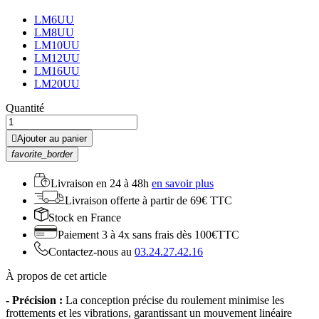
LM6UU
LM8UU
LM10UU
LM12UU
LM16UU
LM20UU
Quantité

Ajouter au panier
favorite_border
Livraison en
24 à 48h
en savoir plus
Livraison offerte
à partir de 69€ TTC
Stock
en France
Paiement 3 à 4x
sans frais dès 100€TTC
Contactez-nous au
03.24.27.42.16
À propos de cet article
- Précision :
La conception précise du roulement minimise les
frottements et les vibrations, garantissant un mouvement linéaire