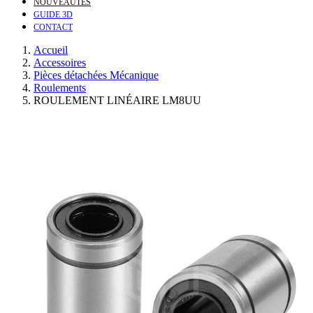
NOUVEAUTÉS
GUIDE 3D
CONTACT
Accueil
Accessoires
Pièces détachées Mécanique
Roulements
ROULEMENT LINÉAIRE LM8UU