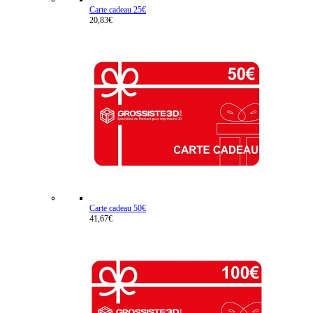
Carte cadeau 25€
20,83€
Carte cadeau 50€
41,67€