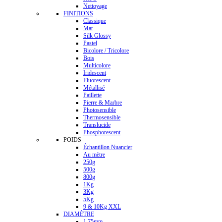
Nettoyage
FINITIONS
Classique
Mat
Silk Glossy
Pastel
Bicolore / Tricolore
Bois
Multicolore
Iridescent
Fluorescent
Métallisé
Paillette
Pierre & Marbre
Photosensible
Thermosensible
Translucide
Phosphorescent
POIDS
Échantillon Nuancier
Au mètre
250g
500g
800g
1Kg
3Kg
5Kg
9 & 10Kg XXL
DIAMÈTRE
1.75mm