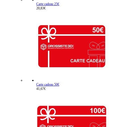
Carte cadeau 25€
20,83€
Carte cadeau 50€
41,67€