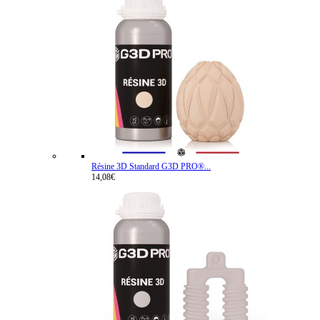
Résine 3D Standard G3D PRO®...
14,08€