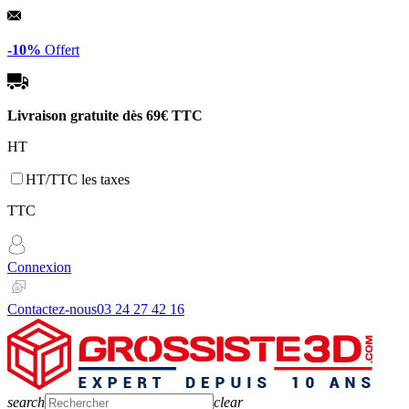
Panneau de gestion des cookies
-10%
Offert
Livraison gratuite dès
69€ TTC
HT
HT/TTC les taxes
TTC
Connexion
Contactez-nous
03 24 27 42 16
search
clear