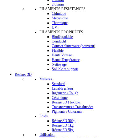
2.85mm
FILAMENTS RÉSISTANCES
Chimique
Mécanique
Thermique
UV
FILAMENTS PROPRIÉTÉS
Biodégradable
Conductif
Contact alimentaire (nouveau)
Flexible
Haute Vitesse
Haute-Température
Nettoyage
Soluble et support
Résines 3D
Matières
Standard
Lavable à l'eau
Ingénierie / Tough
Céramique
Résine 3D Flexible
Transparentes / Translucides
Pigments / Colorants
Poids
Résine 3D 500g
Résine 3D 1kg
Résine 3D 5kg
Utilisation