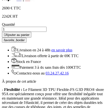
26
90 € TTC
22
42€ HT
Quantité

Ajouter au panier
favorite_border
Livraison en
24 à 48h
en savoir plus
Livraison offerte
à partir de 69€ TTC
Stock
en France
Paiement 3 à 4x
sans frais dès 100€TTC
Contactez-nous au
03.24.27.42.16
À propos de cet article
- Flexibilité :
Le Filament 3D TPU Flexible-FS G3D PRO® shore
95A est spécialement conçu pour offrir une flexibilité inégalée tout
en maintenant une grande résistance. Idéal pour des applications
nécessitant de l'élasticité, il permet de créer des objets durables tels
que des coques de téléphone, des joints, et des semelles de