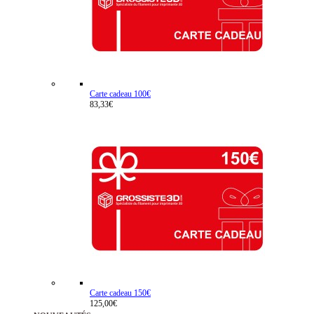
Carte cadeau 100€
83,33€
Carte cadeau 150€
125,00€