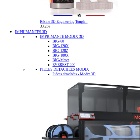
Résine 3D Engineering Tough...
33,25€
IMPRIMANTES 3D
IMPRIMANTE MODIX 3D
BIG-60
BIG-120X
BIG-120Z
BIG-180X
BIG-Meter
EVEREST-200
PIECES DETACHEES MODIX
Pièces détachées - Modix 3D