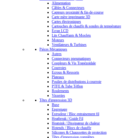
Alimentation
Câbles & Connecteurs
Capteurs proximité & fin-de-course
Carte mère imprimante 3D
Cartes électroniques
Cartouches de chauffe & sondes de température
Écran LCD
Lits Chauffants & Mosfets
Moteurs
Ventilateurs & Turbines
Pièces Mécaniques
Autres
Connecteurs pneumatiques
Coupleurs & Vis Trapézoïdale
Courroies
Ecrous & Ressorts
Plateaux
Poulies de distributions à courroie
PTFE & Tube Téflon
Roulements
Visseries
Têtes d'impression 3D
Buse
Engrenage
Extrudeur / Bloc entrainement fil
Heatbreak / Guide Fil
Heatsink / Dissipateur de chaleur
Hotends / Blocs de chauffe
Silicones & Chaussettes de protection
Têtes d'impression complètes