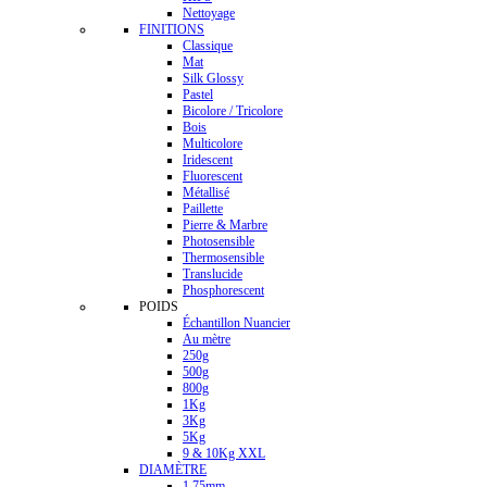
Nettoyage
FINITIONS
Classique
Mat
Silk Glossy
Pastel
Bicolore / Tricolore
Bois
Multicolore
Iridescent
Fluorescent
Métallisé
Paillette
Pierre & Marbre
Photosensible
Thermosensible
Translucide
Phosphorescent
POIDS
Échantillon Nuancier
Au mètre
250g
500g
800g
1Kg
3Kg
5Kg
9 & 10Kg XXL
DIAMÈTRE
1.75mm