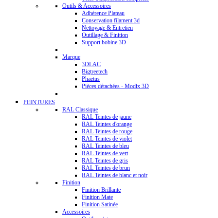
Outils & Accessoires
Adhérence Plateau
Conservation filament 3d
Nettoyage & Entretien
Outillage & Finition
Support bobine 3D
Marque
3DLAC
Bigtreetech
Phaetus
Pièces détachées - Modix 3D
PEINTURES
RAL Classique
RAL Teintes de jaune
RAL Teintes d'orange
RAL Teintes de rouge
RAL Teintes de violet
RAL Teintes de bleu
RAL Teintes de vert
RAL Teintes de gris
RAL Teintes de brun
RAL Teintes de blanc et noir
Finition
Finition Brillante
Finition Mate
Finition Satinée
Accessoires