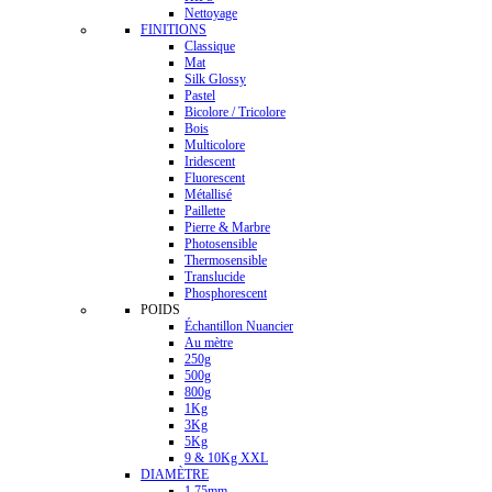
Nettoyage
FINITIONS
Classique
Mat
Silk Glossy
Pastel
Bicolore / Tricolore
Bois
Multicolore
Iridescent
Fluorescent
Métallisé
Paillette
Pierre & Marbre
Photosensible
Thermosensible
Translucide
Phosphorescent
POIDS
Échantillon Nuancier
Au mètre
250g
500g
800g
1Kg
3Kg
5Kg
9 & 10Kg XXL
DIAMÈTRE
1.75mm