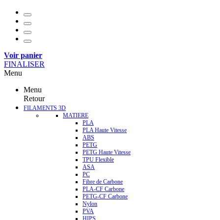
Voir panier
FINALISER
Menu
Menu
Retour
FILAMENTS 3D
MATIERE
PLA
PLA Haute Vitesse
ABS
PETG
PETG Haute Vitesse
TPU Flexible
ASA
PC
Fibre de Carbone
PLA-CF Carbone
PETG-CF Carbone
Nylon
PVA
HIPS