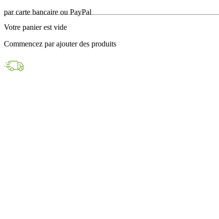
en 24h avec DPD
Votre panier est vide
Paiements sécurisés
Commencez par ajouter des produits
par carte bancaire ou PayPal