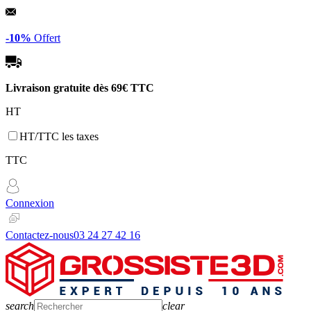
Panneau de gestion des cookies
-10%
Offert
Livraison gratuite dès
69€ TTC
HT
HT/TTC les taxes
TTC
Connexion
Contactez-nous
03 24 27 42 16
search
clear