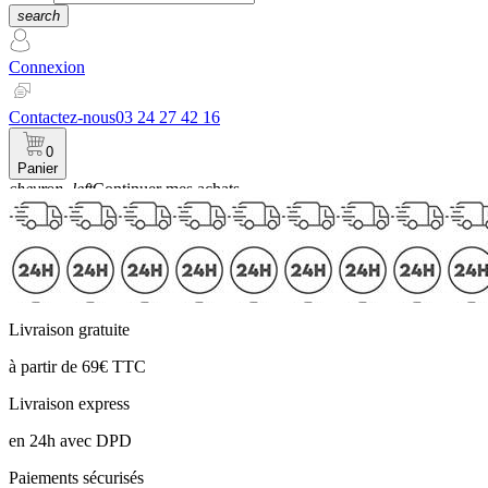
search
Connexion
Contactez-nous
03 24 27 42 16
0
Panier
chevron_left
Continuer mes achats
Panier
Livraison gratuite
à partir de 69€ TTC
Livraison express