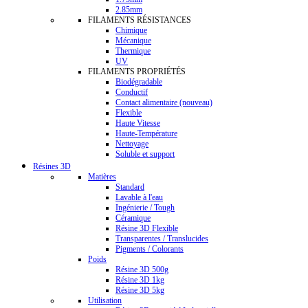
2.85mm
FILAMENTS RÉSISTANCES
Chimique
Mécanique
Thermique
UV
FILAMENTS PROPRIÉTÉS
Biodégradable
Conductif
Contact alimentaire (nouveau)
Flexible
Haute Vitesse
Haute-Température
Nettoyage
Soluble et support
Résines 3D
Matières
Standard
Lavable à l'eau
Ingénierie / Tough
Céramique
Résine 3D Flexible
Transparentes / Translucides
Pigments / Colorants
Poids
Résine 3D 500g
Résine 3D 1kg
Résine 3D 5kg
Utilisation