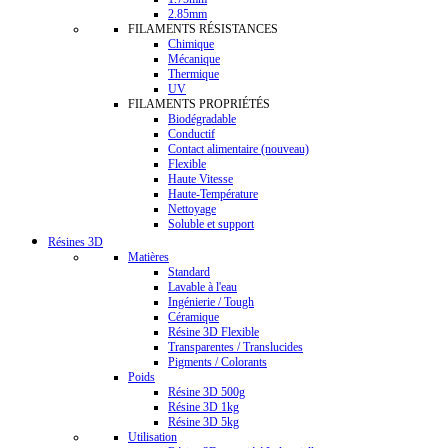
2.85mm
FILAMENTS RÉSISTANCES
Chimique
Mécanique
Thermique
UV
FILAMENTS PROPRIÉTÉS
Biodégradable
Conductif
Contact alimentaire (nouveau)
Flexible
Haute Vitesse
Haute-Température
Nettoyage
Soluble et support
Résines 3D
Matières
Standard
Lavable à l'eau
Ingénierie / Tough
Céramique
Résine 3D Flexible
Transparentes / Translucides
Pigments / Colorants
Poids
Résine 3D 500g
Résine 3D 1kg
Résine 3D 5kg
Utilisation