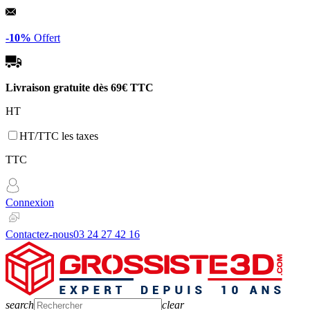
Panneau de gestion des cookies
-10%
Offert
Livraison gratuite dès
69€ TTC
HT
HT/TTC les taxes
TTC
Connexion
Contactez-nous
03 24 27 42 16
search
clear