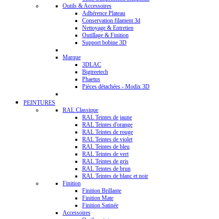
Outils & Accessoires
Adhérence Plateau
Conservation filament 3d
Nettoyage & Entretien
Outillage & Finition
Support bobine 3D
Marque
3DLAC
Bigtreetech
Phaetus
Pièces détachées - Modix 3D
PEINTURES
RAL Classique
RAL Teintes de jaune
RAL Teintes d'orange
RAL Teintes de rouge
RAL Teintes de violet
RAL Teintes de bleu
RAL Teintes de vert
RAL Teintes de gris
RAL Teintes de brun
RAL Teintes de blanc et noir
Finition
Finition Brillante
Finition Mate
Finition Satinée
Accessoires