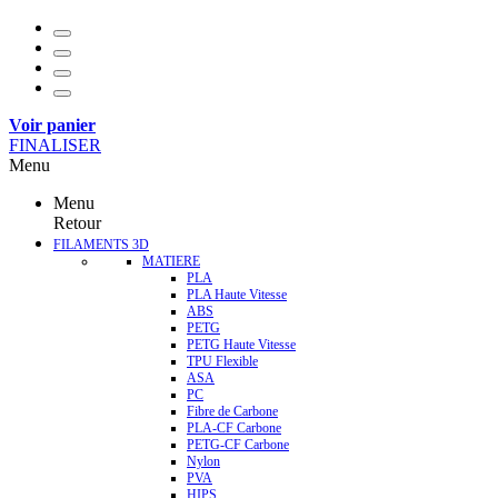
Voir panier
FINALISER
Menu
Menu
Retour
FILAMENTS 3D
MATIERE
PLA
PLA Haute Vitesse
ABS
PETG
PETG Haute Vitesse
TPU Flexible
ASA
PC
Fibre de Carbone
PLA-CF Carbone
PETG-CF Carbone
Nylon
PVA
HIPS