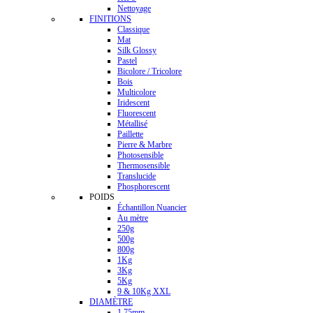
Nettoyage
FINITIONS
Classique
Mat
Silk Glossy
Pastel
Bicolore / Tricolore
Bois
Multicolore
Iridescent
Fluorescent
Métallisé
Paillette
Pierre & Marbre
Photosensible
Thermosensible
Translucide
Phosphorescent
POIDS
Échantillon Nuancier
Au mètre
250g
500g
800g
1Kg
3Kg
5Kg
9 & 10Kg XXL
DIAMÈTRE
1.75mm