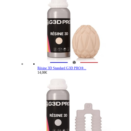
Résine 3D Standard G3D PRO®...
14,08€