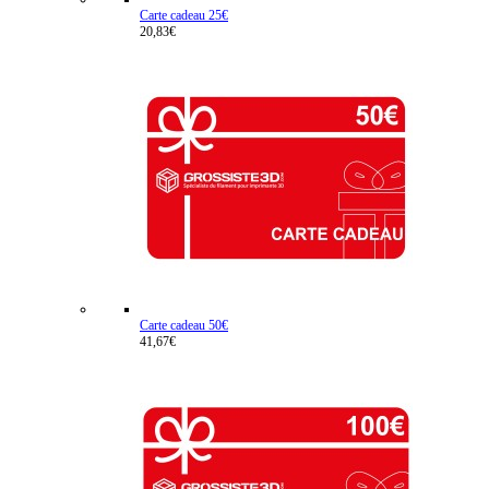
Carte cadeau 25€
20,83€
Carte cadeau 50€
41,67€