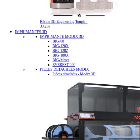
Résine 3D Engineering Tough...
33,25€
IMPRIMANTES 3D
IMPRIMANTE MODIX 3D
BIG-60
BIG-120X
BIG-120Z
BIG-180X
BIG-Meter
EVEREST-200
PIECES DETACHEES MODIX
Pièces détachées - Modix 3D