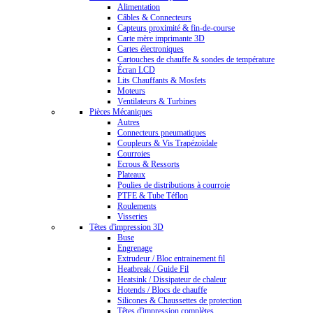
Alimentation
Câbles & Connecteurs
Capteurs proximité & fin-de-course
Carte mère imprimante 3D
Cartes électroniques
Cartouches de chauffe & sondes de température
Écran LCD
Lits Chauffants & Mosfets
Moteurs
Ventilateurs & Turbines
Pièces Mécaniques
Autres
Connecteurs pneumatiques
Coupleurs & Vis Trapézoïdale
Courroies
Ecrous & Ressorts
Plateaux
Poulies de distributions à courroie
PTFE & Tube Téflon
Roulements
Visseries
Têtes d'impression 3D
Buse
Engrenage
Extrudeur / Bloc entrainement fil
Heatbreak / Guide Fil
Heatsink / Dissipateur de chaleur
Hotends / Blocs de chauffe
Silicones & Chaussettes de protection
Têtes d'impression complètes