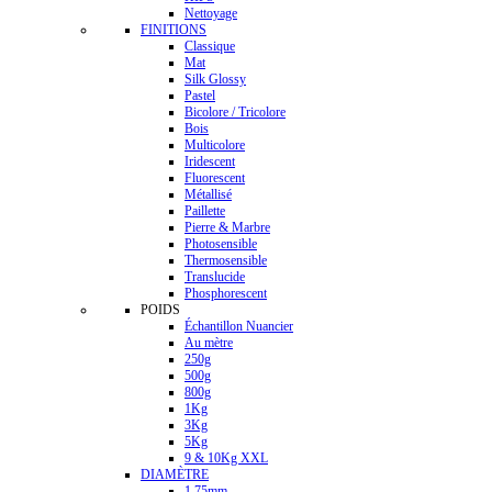
Nettoyage
FINITIONS
Classique
Mat
Silk Glossy
Pastel
Bicolore / Tricolore
Bois
Multicolore
Iridescent
Fluorescent
Métallisé
Paillette
Pierre & Marbre
Photosensible
Thermosensible
Translucide
Phosphorescent
POIDS
Échantillon Nuancier
Au mètre
250g
500g
800g
1Kg
3Kg
5Kg
9 & 10Kg XXL
DIAMÈTRE
1.75mm