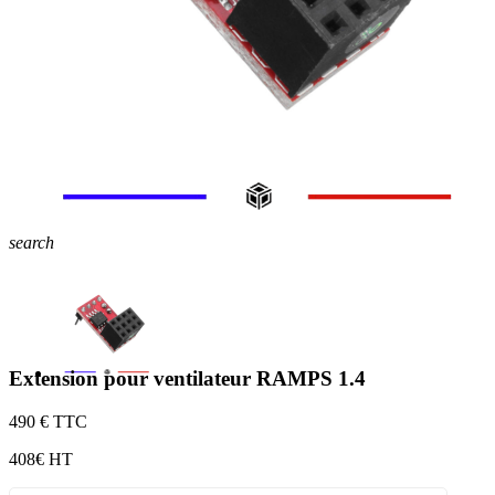
search
Extension pour ventilateur RAMPS 1.4
4
90 € TTC
4
08€ HT