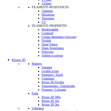
2.85mm
FILAMENTS RÉSISTANCES
Chimique
Mécanique
Thermique
UV
FILAMENTS PROPRIÉTÉS
Biodégradable
Conductif
Contact alimentaire (nouveau)
Flexible
Haute Vitesse
Haute-Température
Nettoyage
Soluble et support
Résines 3D
Matières
Standard
Lavable à l'eau
Ingénierie / Tough
Céramique
Résine 3D Flexible
Transparentes / Translucides
Pigments / Colorants
Poids
Résine 3D 500g
Résine 3D 1kg
Résine 3D 5kg
Utilisation