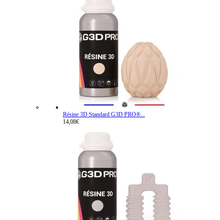
Résine 3D Standard G3D PRO®...
14,08€