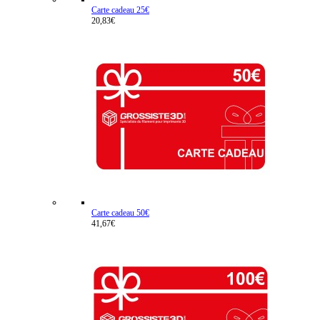
Carte cadeau 25€
20,83€
Carte cadeau 50€
41,67€