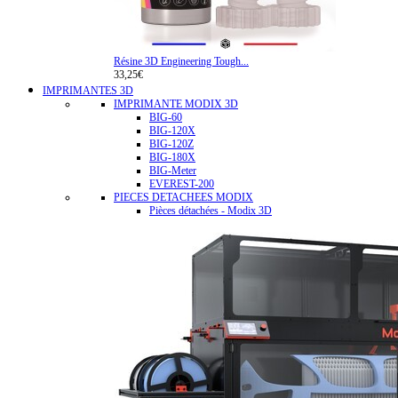
Résine 3D Engineering Tough...
33,25€
IMPRIMANTES 3D
IMPRIMANTE MODIX 3D
BIG-60
BIG-120X
BIG-120Z
BIG-180X
BIG-Meter
EVEREST-200
PIECES DETACHEES MODIX
Pièces détachées - Modix 3D