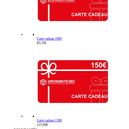
Carte cadeau 100€
83,33€
Carte cadeau 150€
125,00€