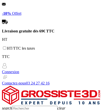
Panneau de gestion des cookies
-10%
Offert
Livraison gratuite dès
69€ TTC
HT
HT/TTC les taxes
TTC
Connexion
Contactez-nous
03 24 27 42 16
search
clear