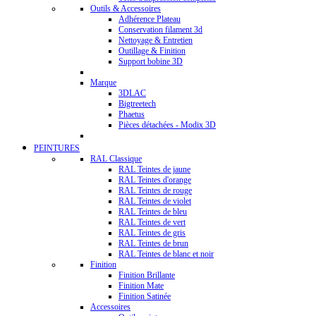
Outils & Accessoires
Adhérence Plateau
Conservation filament 3d
Nettoyage & Entretien
Outillage & Finition
Support bobine 3D
Marque
3DLAC
Bigtreetech
Phaetus
Pièces détachées - Modix 3D
PEINTURES
RAL Classique
RAL Teintes de jaune
RAL Teintes d'orange
RAL Teintes de rouge
RAL Teintes de violet
RAL Teintes de bleu
RAL Teintes de vert
RAL Teintes de gris
RAL Teintes de brun
RAL Teintes de blanc et noir
Finition
Finition Brillante
Finition Mate
Finition Satinée
Accessoires