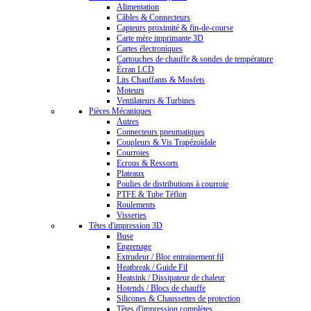
Alimentation
Câbles & Connecteurs
Capteurs proximité & fin-de-course
Carte mère imprimante 3D
Cartes électroniques
Cartouches de chauffe & sondes de température
Écran LCD
Lits Chauffants & Mosfets
Moteurs
Ventilateurs & Turbines
Pièces Mécaniques
Autres
Connecteurs pneumatiques
Coupleurs & Vis Trapézoïdale
Courroies
Ecrous & Ressorts
Plateaux
Poulies de distributions à courroie
PTFE & Tube Téflon
Roulements
Visseries
Têtes d'impression 3D
Buse
Engrenage
Extrudeur / Bloc entrainement fil
Heatbreak / Guide Fil
Heatsink / Dissipateur de chaleur
Hotends / Blocs de chauffe
Silicones & Chaussettes de protection
Têtes d'impression complètes