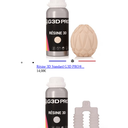
Résine 3D Standard G3D PRO®...
14,08€