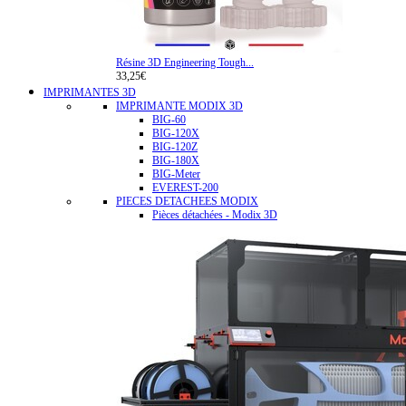
Résine 3D Engineering Tough...
33,25€
IMPRIMANTES 3D
IMPRIMANTE MODIX 3D
BIG-60
BIG-120X
BIG-120Z
BIG-180X
BIG-Meter
EVEREST-200
PIECES DETACHEES MODIX
Pièces détachées - Modix 3D