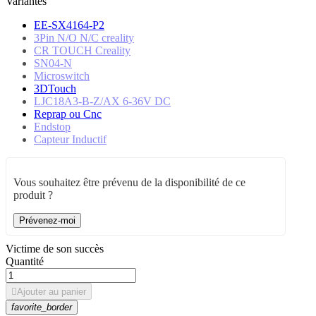
Variantes
EE-SX4164-P2
3Pin N/O N/C creality
CR TOUCH Creality
SN04-N
Microswitch
3DTouch
LJC18A3-B-Z/AX 6-36V DC
Reprap ou Cnc
Endstop
Capteur Inductif
Vous souhaitez être prévenu de la disponibilité de ce
produit ?
Prévenez-moi
Victime de son succès
Quantité

Ajouter au panier
favorite_border