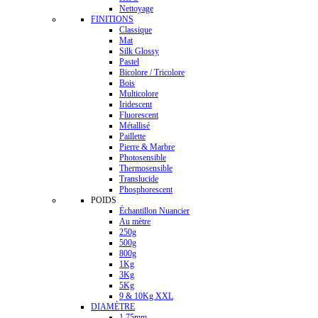
Nettoyage
FINITIONS
Classique
Mat
Silk Glossy
Pastel
Bicolore / Tricolore
Bois
Multicolore
Iridescent
Fluorescent
Métallisé
Paillette
Pierre & Marbre
Photosensible
Thermosensible
Translucide
Phosphorescent
POIDS
Échantillon Nuancier
Au mètre
250g
500g
800g
1Kg
3Kg
5Kg
9 & 10Kg XXL
DIAMÈTRE
1.75mm