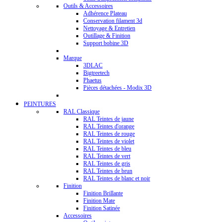
Outils & Accessoires
Adhérence Plateau
Conservation filament 3d
Nettoyage & Entretien
Outillage & Finition
Support bobine 3D
Marque
3DLAC
Bigtreetech
Phaetus
Pièces détachées - Modix 3D
PEINTURES
RAL Classique
RAL Teintes de jaune
RAL Teintes d'orange
RAL Teintes de rouge
RAL Teintes de violet
RAL Teintes de bleu
RAL Teintes de vert
RAL Teintes de gris
RAL Teintes de brun
RAL Teintes de blanc et noir
Finition
Finition Brillante
Finition Mate
Finition Satinée
Accessoires