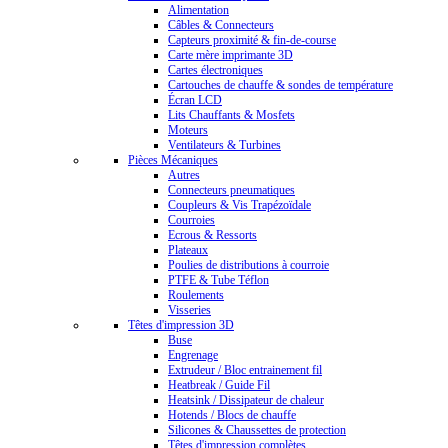
Alimentation
Câbles & Connecteurs
Capteurs proximité & fin-de-course
Carte mère imprimante 3D
Cartes électroniques
Cartouches de chauffe & sondes de température
Écran LCD
Lits Chauffants & Mosfets
Moteurs
Ventilateurs & Turbines
Pièces Mécaniques
Autres
Connecteurs pneumatiques
Coupleurs & Vis Trapézoïdale
Courroies
Ecrous & Ressorts
Plateaux
Poulies de distributions à courroie
PTFE & Tube Téflon
Roulements
Visseries
Têtes d'impression 3D
Buse
Engrenage
Extrudeur / Bloc entrainement fil
Heatbreak / Guide Fil
Heatsink / Dissipateur de chaleur
Hotends / Blocs de chauffe
Silicones & Chaussettes de protection
Têtes d'impression complètes