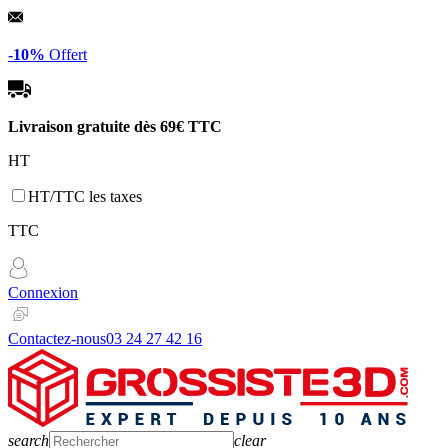
Panneau de gestion des cookies
-10%
Offert
Livraison gratuite dès
69€ TTC
HT
HT/TTC les taxes
TTC
Connexion
Contactez-nous
03 24 27 42 16
search
clear