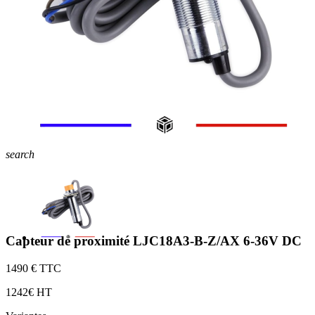
search
Capteur de proximité LJC18A3-B-Z/AX 6-36V DC
14
90 € TTC
12
42€ HT