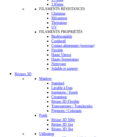
2.85mm
FILAMENTS RÉSISTANCES
Chimique
Mécanique
Thermique
UV
FILAMENTS PROPRIÉTÉS
Biodégradable
Conductif
Contact alimentaire (nouveau)
Flexible
Haute Vitesse
Haute-Température
Nettoyage
Soluble et support
Résines 3D
Matières
Standard
Lavable à l'eau
Ingénierie / Tough
Céramique
Résine 3D Flexible
Transparentes / Translucides
Pigments / Colorants
Poids
Résine 3D 500g
Résine 3D 1kg
Résine 3D 5kg
Utilisation