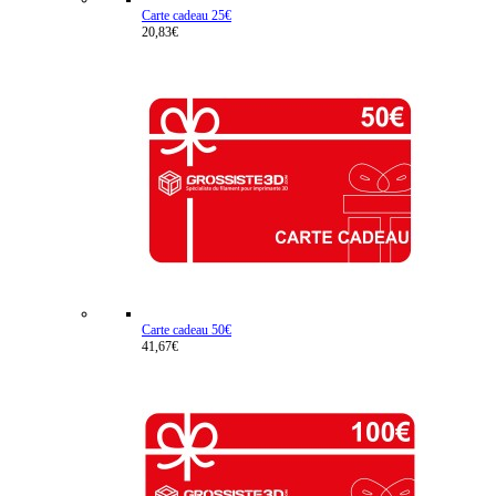
Carte cadeau 25€
20,83€
Carte cadeau 50€
41,67€