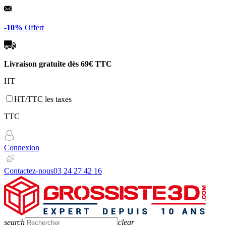
Panneau de gestion des cookies
-10%
Offert
Livraison gratuite dès
69€ TTC
HT
HT/TTC les taxes
TTC
Connexion
Contactez-nous
03 24 27 42 16
search
clear