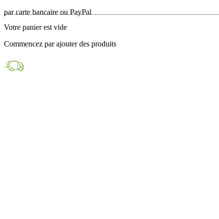
en 24h avec DPD
Votre panier est vide
Paiements sécurisés
Commencez par ajouter des produits
par carte bancaire ou PayPal