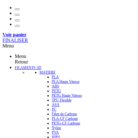
Voir panier
FINALISER
Menu
Menu
Retour
FILAMENTS 3D
MATIERE
PLA
PLA Haute Vitesse
ABS
PETG
PETG Haute Vitesse
TPU Flexible
ASA
PC
Fibre de Carbone
PLA-CF Carbone
PETG-CF Carbone
Nylon
PVA
HIPS