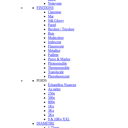
Nettoyage
FINITIONS
Classique
Mat
Silk Glossy
Pastel
Bicolore / Tricolore
Bois
Multicolore
Iridescent
Fluorescent
Métallisé
Paillette
Pierre & Marbre
Photosensible
Thermosensible
Translucide
Phosphorescent
POIDS
Échantillon Nuancier
Au mètre
250g
500g
800g
1Kg
3Kg
5Kg
9 & 10Kg XXL
DIAMÈTRE
1.75mm