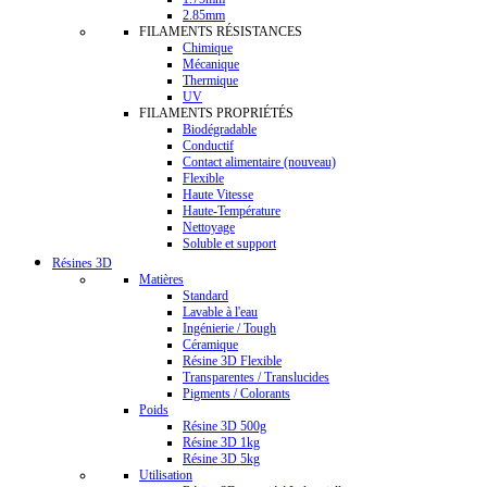
2.85mm
FILAMENTS RÉSISTANCES
Chimique
Mécanique
Thermique
UV
FILAMENTS PROPRIÉTÉS
Biodégradable
Conductif
Contact alimentaire (nouveau)
Flexible
Haute Vitesse
Haute-Température
Nettoyage
Soluble et support
Résines 3D
Matières
Standard
Lavable à l'eau
Ingénierie / Tough
Céramique
Résine 3D Flexible
Transparentes / Translucides
Pigments / Colorants
Poids
Résine 3D 500g
Résine 3D 1kg
Résine 3D 5kg
Utilisation