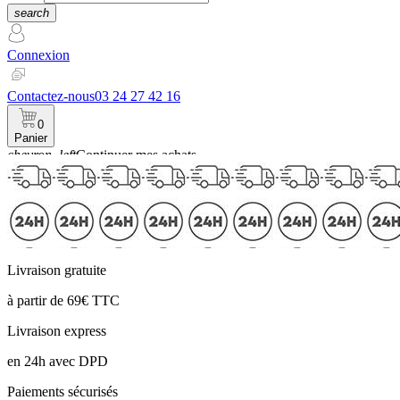
search
Connexion
Contactez-nous
03 24 27 42 16
0
Panier
chevron_left
Continuer mes achats
Panier
Livraison gratuite
à partir de 69€ TTC
Livraison express