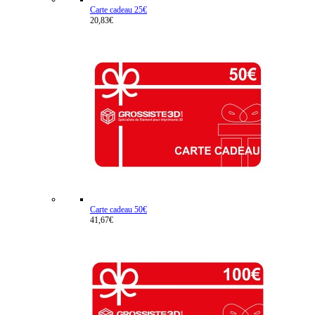
Carte cadeau 25€
20,83€
Carte cadeau 50€
41,67€