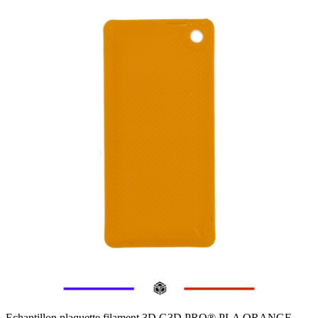
Echantillon plaquette filament 3D G3D PRO® PLA ORANGE