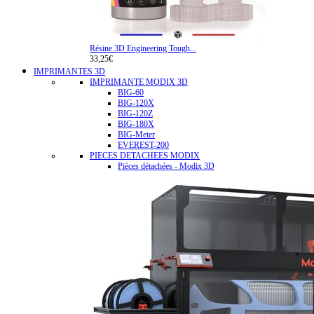
Résine 3D Engineering Tough...
33,25€
IMPRIMANTES 3D
IMPRIMANTE MODIX 3D
BIG-60
BIG-120X
BIG-120Z
BIG-180X
BIG-Meter
EVEREST-200
PIECES DETACHEES MODIX
Pièces détachées - Modix 3D