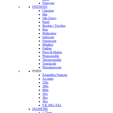
Nettoyage
FINITIONS
Classique
Mat
Silk Glossy
Pastel
Bicolore / Tricolore
Bois
Multicolore
Iridescent
Fluorescent
Métallisé
Paillette
Pierre & Marbre
Photosensible
Thermosensible
Translucide
Phosphorescent
POIDS
Échantillon Nuancier
Au mètre
250g
500g
800g
1Kg
3Kg
5Kg
9 & 10Kg XXL
DIAMÈTRE
1.75mm