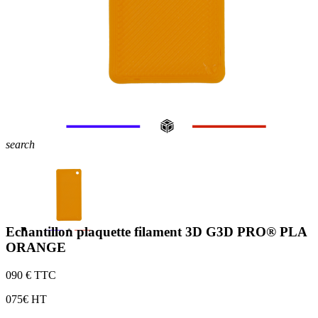
search
Echantillon plaquette filament 3D G3D PRO® PLA
ORANGE
0
90 € TTC
0
75€ HT