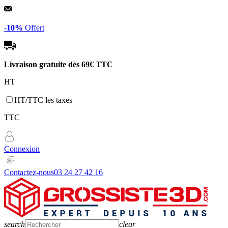
Panneau de gestion des cookies
-10%
Offert
Livraison gratuite dès
69€ TTC
HT
HT/TTC les taxes
TTC
Connexion
Contactez-nous
03 24 27 42 16
search
clear