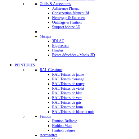
Outils & Accessoires
Adhérence Plateau
Conservation filament 3d
Nettoyage & Entretien
Outillage & Finition
Support bobine 3D
Marque
3DLAC
Bigtreetech
Phaetus
Pièces détachées - Modix 3D
PEINTURES
RAL Classique
RAL Teintes de jaune
RAL Teintes d'orange
RAL Teintes de rouge
RAL Teintes de violet
RAL Teintes de bleu
RAL Teintes de vert
RAL Teintes de gris
RAL Teintes de brun
RAL Teintes de blanc et noir
Finition
Finition Brillante
Finition Mate
Finition Satinée
Accessoires