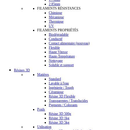
2.85mm
FILAMENTS RÉSISTANCES
Chimique
Mécanique
Thermique
UV
FILAMENTS PROPRIÉTÉS
Biodégradable
Conductif
Contact alimentaire (nouveau)
Flexible
Haute Vitesse
Haute-Température
Nettoyage
Soluble et support
Résines 3D
Matières
Standard
Lavable à l'eau
Ingénierie / Tough
Céramique
Résine 3D Flexible
Transparentes / Translucides
Pigments / Colorants
Poids
Résine 3D 500g
Résine 3D 1kg
Résine 3D 5kg
Utilisation