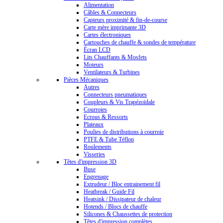
Alimentation
Câbles & Connecteurs
Capteurs proximité & fin-de-course
Carte mère imprimante 3D
Cartes électroniques
Cartouches de chauffe & sondes de température
Écran LCD
Lits Chauffants & Mosfets
Moteurs
Ventilateurs & Turbines
Pièces Mécaniques
Autres
Connecteurs pneumatiques
Coupleurs & Vis Trapézoïdale
Courroies
Ecrous & Ressorts
Plateaux
Poulies de distributions à courroie
PTFE & Tube Téflon
Roulements
Visseries
Têtes d'impression 3D
Buse
Engrenage
Extrudeur / Bloc entrainement fil
Heatbreak / Guide Fil
Heatsink / Dissipateur de chaleur
Hotends / Blocs de chauffe
Silicones & Chaussettes de protection
Têtes d'impression complètes