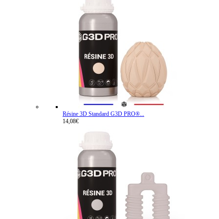
Résine 3D Standard G3D PRO®...
14,08€