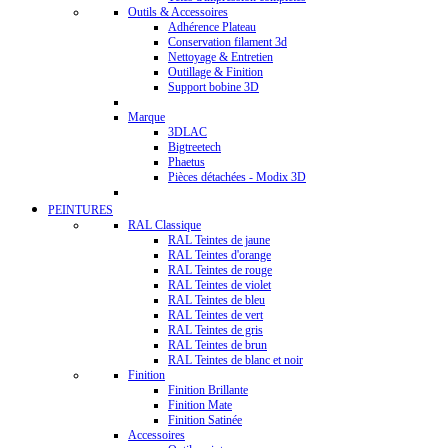
Outils & Accessoires
Adhérence Plateau
Conservation filament 3d
Nettoyage & Entretien
Outillage & Finition
Support bobine 3D
Marque
3DLAC
Bigtreetech
Phaetus
Pièces détachées - Modix 3D
PEINTURES
RAL Classique
RAL Teintes de jaune
RAL Teintes d'orange
RAL Teintes de rouge
RAL Teintes de violet
RAL Teintes de bleu
RAL Teintes de vert
RAL Teintes de gris
RAL Teintes de brun
RAL Teintes de blanc et noir
Finition
Finition Brillante
Finition Mate
Finition Satinée
Accessoires