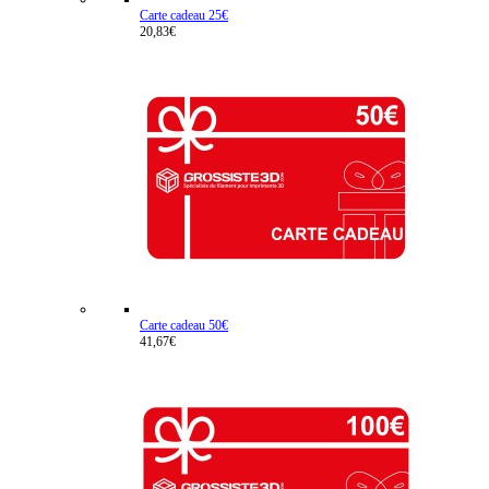
Carte cadeau 25€
20,83€
Carte cadeau 50€
41,67€