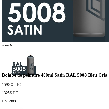
search
Bombe de peinture 400ml Satin RAL 5008 Bleu Gris
15
90 € TTC
13
25€ HT
Couleurs