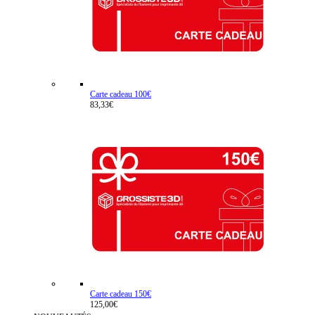
Carte cadeau 100€
83,33€
Carte cadeau 150€
125,00€