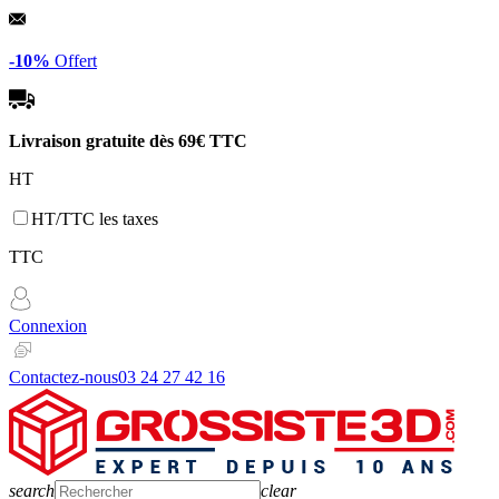
Panneau de gestion des cookies
-10%
Offert
Livraison gratuite dès
69€ TTC
HT
HT/TTC les taxes
TTC
Connexion
Contactez-nous
03 24 27 42 16
search
clear