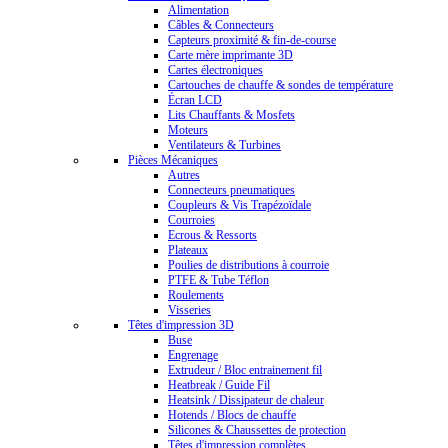
Alimentation
Câbles & Connecteurs
Capteurs proximité & fin-de-course
Carte mère imprimante 3D
Cartes électroniques
Cartouches de chauffe & sondes de température
Écran LCD
Lits Chauffants & Mosfets
Moteurs
Ventilateurs & Turbines
Pièces Mécaniques
Autres
Connecteurs pneumatiques
Coupleurs & Vis Trapézoïdale
Courroies
Ecrous & Ressorts
Plateaux
Poulies de distributions à courroie
PTFE & Tube Téflon
Roulements
Visseries
Têtes d'impression 3D
Buse
Engrenage
Extrudeur / Bloc entrainement fil
Heatbreak / Guide Fil
Heatsink / Dissipateur de chaleur
Hotends / Blocs de chauffe
Silicones & Chaussettes de protection
Têtes d'impression complètes