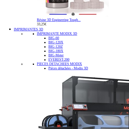
Résine 3D Engineering Tough...
33,25€
IMPRIMANTES 3D
IMPRIMANTE MODIX 3D
BIG-60
BIG-120X
BIG-120Z
BIG-180X
BIG-Meter
EVEREST-200
PIECES DETACHEES MODIX
Pièces détachées - Modix 3D