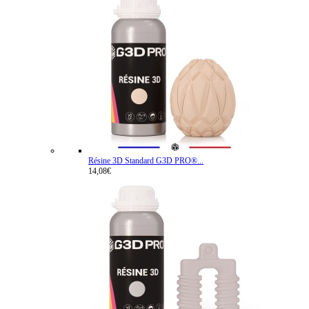
Résine 3D Standard G3D PRO®...
14,08€