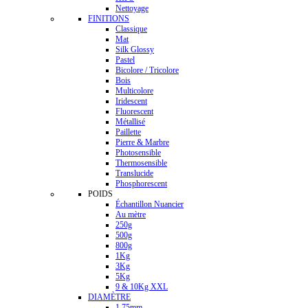
Nettoyage
FINITIONS
Classique
Mat
Silk Glossy
Pastel
Bicolore / Tricolore
Bois
Multicolore
Iridescent
Fluorescent
Métallisé
Paillette
Pierre & Marbre
Photosensible
Thermosensible
Translucide
Phosphorescent
POIDS
Échantillon Nuancier
Au mètre
250g
500g
800g
1Kg
3Kg
5Kg
9 & 10Kg XXL
DIAMÈTRE
1.75mm