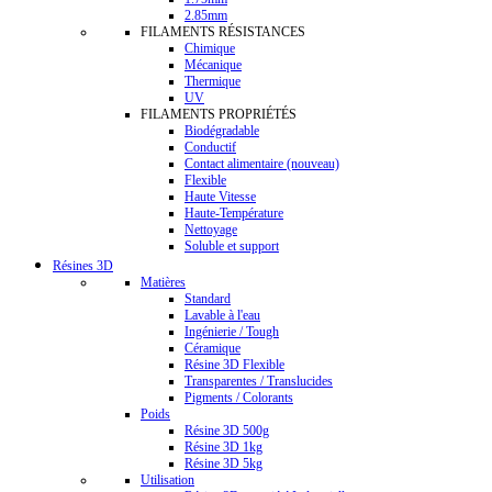
2.85mm
FILAMENTS RÉSISTANCES
Chimique
Mécanique
Thermique
UV
FILAMENTS PROPRIÉTÉS
Biodégradable
Conductif
Contact alimentaire (nouveau)
Flexible
Haute Vitesse
Haute-Température
Nettoyage
Soluble et support
Résines 3D
Matières
Standard
Lavable à l'eau
Ingénierie / Tough
Céramique
Résine 3D Flexible
Transparentes / Translucides
Pigments / Colorants
Poids
Résine 3D 500g
Résine 3D 1kg
Résine 3D 5kg
Utilisation