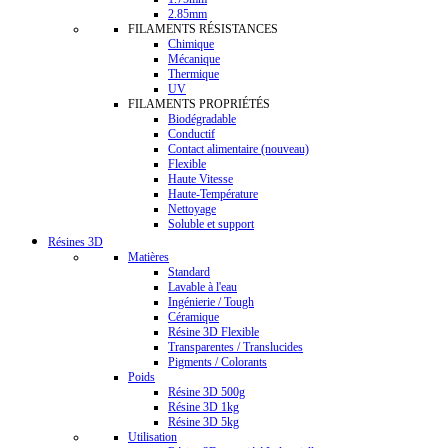
2.85mm
FILAMENTS RÉSISTANCES
Chimique
Mécanique
Thermique
UV
FILAMENTS PROPRIÉTÉS
Biodégradable
Conductif
Contact alimentaire (nouveau)
Flexible
Haute Vitesse
Haute-Température
Nettoyage
Soluble et support
Résines 3D
Matières
Standard
Lavable à l'eau
Ingénierie / Tough
Céramique
Résine 3D Flexible
Transparentes / Translucides
Pigments / Colorants
Poids
Résine 3D 500g
Résine 3D 1kg
Résine 3D 5kg
Utilisation