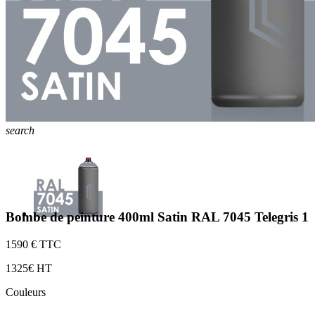
search
Bombe de peinture 400ml Satin RAL 7045 Telegris 1
15
90 € TTC
13
25€ HT
Couleurs