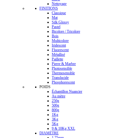
Nettoyage
FINITIONS
Classique
Mat
Silk Glossy
Pastel
Bicolore / Tricolore
Bois
Multicolore
Iridescent
Fluorescent
Métallisé
Paillette
Pierre & Marbre
Photosensible
Thermosensible
Translucide
Phosphorescent
POIDS
Échantillon Nuancier
Au mètre
250g
500g
800g
1Kg
3Kg
5Kg
9 & 10Kg XXL
DIAMÈTRE
1.75mm