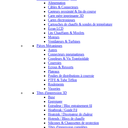
Alimentation
Câbles & Connecteurs
Capteurs proximité & fin-de-course
Carte mère imprimante 3D
Cartes électroniques
Cartouches de chauffe & sondes de température
Écran LCD
Lits Chauffants & Mosfets
Moteurs
Ventilateurs & Turbines
Pièces Mécaniques
Autres
Connecteurs pneumatiques
Coupleurs & Vis Trapézoïdale
Courroies
Ecrous & Ressorts
Plateaux
Poulies de distributions à courroie
PTFE & Tube Téflon
Roulements
Visseries
Têtes d'impression 3D
Buse
Engrenage
Extrudeur / Bloc entrainement fil
Heatbreak / Guide Fil
Heatsink / Dissipateur de chaleur
Hotends / Blocs de chauffe
Silicones & Chaussettes de protection
Têtes d'impression complètes