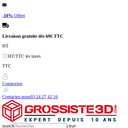
Panneau de gestion des cookies
-10%
Offert
Livraison gratuite dès
69€ TTC
HT
HT/TTC les taxes
TTC
Connexion
Contactez-nous
03 24 27 42 16
search
clear