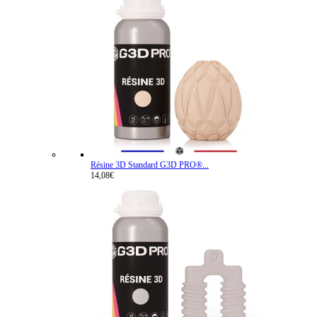
Résine 3D Standard G3D PRO®...
14,08€