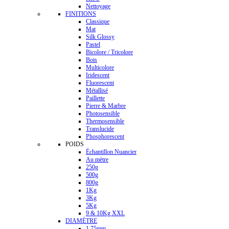
Nettoyage
FINITIONS
Classique
Mat
Silk Glossy
Pastel
Bicolore / Tricolore
Bois
Multicolore
Iridescent
Fluorescent
Métallisé
Paillette
Pierre & Marbre
Photosensible
Thermosensible
Translucide
Phosphorescent
POIDS
Échantillon Nuancier
Au mètre
250g
500g
800g
1Kg
3Kg
5Kg
9 & 10Kg XXL
DIAMÈTRE
1.75mm