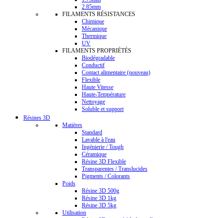
2.85mm
FILAMENTS RÉSISTANCES
Chimique
Mécanique
Thermique
UV
FILAMENTS PROPRIÉTÉS
Biodégradable
Conductif
Contact alimentaire (nouveau)
Flexible
Haute Vitesse
Haute-Température
Nettoyage
Soluble et support
Résines 3D
Matières
Standard
Lavable à l'eau
Ingénierie / Tough
Céramique
Résine 3D Flexible
Transparentes / Translucides
Pigments / Colorants
Poids
Résine 3D 500g
Résine 3D 1kg
Résine 3D 5kg
Utilisation