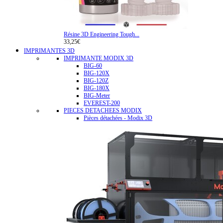
Résine 3D Engineering Tough...
33,25€
IMPRIMANTES 3D
IMPRIMANTE MODIX 3D
BIG-60
BIG-120X
BIG-120Z
BIG-180X
BIG-Meter
EVEREST-200
PIECES DETACHEES MODIX
Pièces détachées - Modix 3D