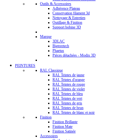
Outils & Accessoires
Adhérence Plateau
Conservation filament 3d
Nettoyage & Entretien
Outillage & Finition
Support bobine 3D
Marque
3DLAC
Bigtreetech
Phaetus
Pièces détachées - Modix 3D
PEINTURES
RAL Classique
RAL Teintes de jaune
RAL Teintes d'orange
RAL Teintes de rouge
RAL Teintes de violet
RAL Teintes de bleu
RAL Teintes de vert
RAL Teintes de gris
RAL Teintes de brun
RAL Teintes de blanc et noir
Finition
Finition Brillante
Finition Mate
Finition Satinée
Accessoires