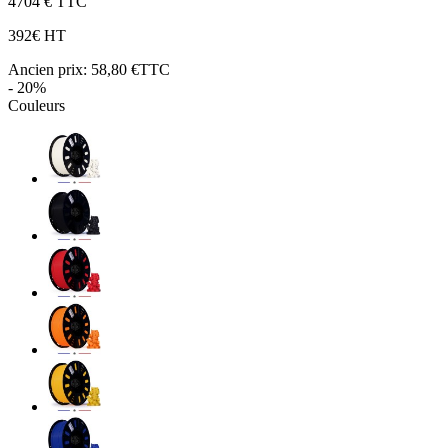
47
04 € TTC
39
2€ HT
Ancien prix:
58,80 €TTC
- 20%
Couleurs