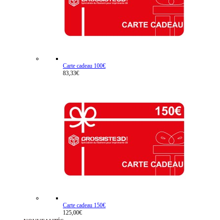
Carte cadeau 100€
83,33€
Carte cadeau 150€
125,00€