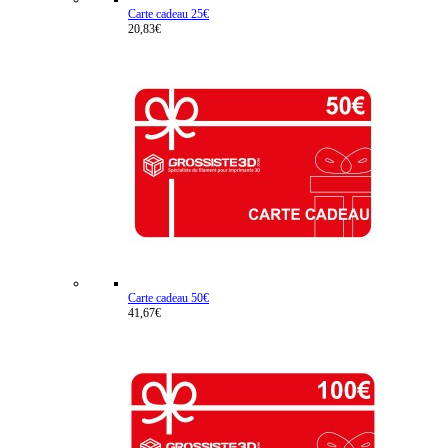
Carte cadeau 25€
20,83€
Carte cadeau 50€
41,67€