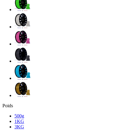
Poids
500g
1KG
3KG