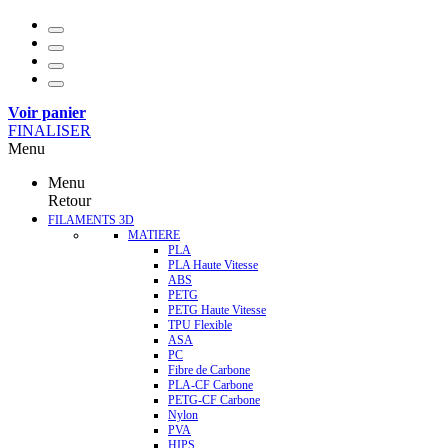
Voir panier
FINALISER
Menu
Menu
Retour
FILAMENTS 3D
MATIERE
PLA
PLA Haute Vitesse
ABS
PETG
PETG Haute Vitesse
TPU Flexible
ASA
PC
Fibre de Carbone
PLA-CF Carbone
PETG-CF Carbone
Nylon
PVA
HIPS