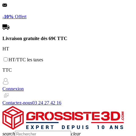
Panneau de gestion des cookies
-10%
Offert
Livraison gratuite dès
69€ TTC
HT
HT/TTC les taxes
TTC
Connexion
Contactez-nous
03 24 27 42 16
search
clear