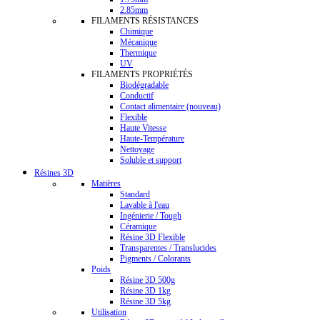
2.85mm
FILAMENTS RÉSISTANCES
Chimique
Mécanique
Thermique
UV
FILAMENTS PROPRIÉTÉS
Biodégradable
Conductif
Contact alimentaire (nouveau)
Flexible
Haute Vitesse
Haute-Température
Nettoyage
Soluble et support
Résines 3D
Matières
Standard
Lavable à l'eau
Ingénierie / Tough
Céramique
Résine 3D Flexible
Transparentes / Translucides
Pigments / Colorants
Poids
Résine 3D 500g
Résine 3D 1kg
Résine 3D 5kg
Utilisation