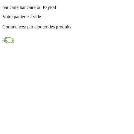
en 24h avec DPD
Votre panier est vide
Paiements sécurisés
Commencez par ajouter des produits
par carte bancaire ou PayPal