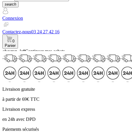
search
Connexion
Contactez-nous
03 24 27 42 16
0
Panier
chevron_left
Continuer mes achats
Panier
Livraison gratuite
à partir de 69€ TTC
Livraison express