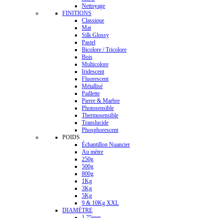
Nettoyage
FINITIONS
Classique
Mat
Silk Glossy
Pastel
Bicolore / Tricolore
Bois
Multicolore
Iridescent
Fluorescent
Métallisé
Paillette
Pierre & Marbre
Photosensible
Thermosensible
Translucide
Phosphorescent
POIDS
Échantillon Nuancier
Au mètre
250g
500g
800g
1Kg
3Kg
5Kg
9 & 10Kg XXL
DIAMÈTRE
1.75mm