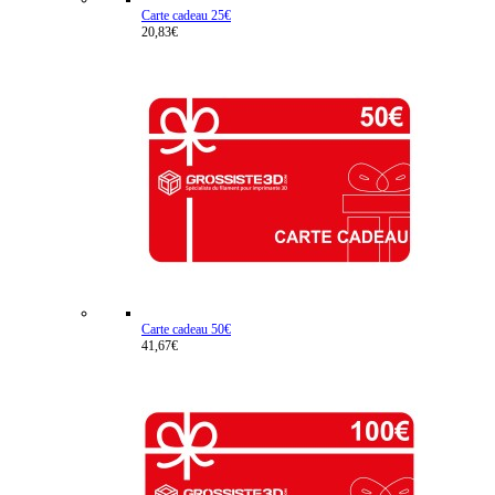
Carte cadeau 25€
20,83€
Carte cadeau 50€
41,67€