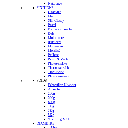
Nettoyage
FINITIONS
Classique
Mat
Silk Glossy
Pastel
Bicolore / Tricolore
Bois
Multicolore
Iridescent
Fluorescent
Métallisé
Paillette
Pierre & Marbre
Photosensible
Thermosensible
Translucide
Phosphorescent
POIDS
Échantillon Nuancier
Au mètre
250g
500g
800g
1Kg
3Kg
5Kg
9 & 10Kg XXL
DIAMÈTRE
1.75mm