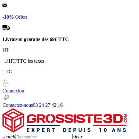
Panneau de gestion des cookies
-10%
Offert
Livraison gratuite dès
69€ TTC
HT
HT/TTC les taxes
TTC
Connexion
Contactez-nous
03 24 27 42 16
search
clear