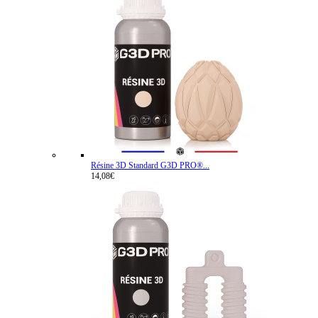
Résine 3D Standard G3D PRO®...
14,08€