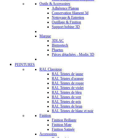
Outils & Accessoires
Adhérence Plateau
Conservation filament 3d
Nettoyage & Entretien
Outillage & Finition
Support bobine 3D
Marque
3DLAC
Bigtreetech
Phaetus
Pièces détachées - Modix 3D
PEINTURES
RAL Classique
RAL Teintes de jaune
RAL Teintes d'orange
RAL Teintes de rouge
RAL Teintes de violet
RAL Teintes de bleu
RAL Teintes de vert
RAL Teintes de gris
RAL Teintes de brun
RAL Teintes de blanc et noir
Finition
Finition Brillante
Finition Mate
Finition Satinée
Accessoires