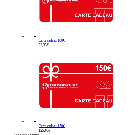
Carte cadeau 100€
83,33€
Carte cadeau 150€
125,00€