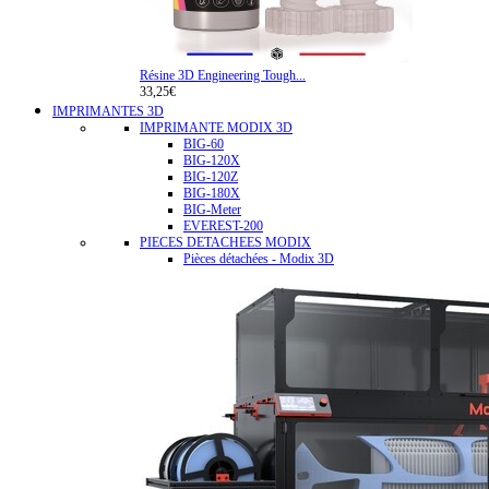
Résine 3D Engineering Tough...
33,25€
IMPRIMANTES 3D
IMPRIMANTE MODIX 3D
BIG-60
BIG-120X
BIG-120Z
BIG-180X
BIG-Meter
EVEREST-200
PIECES DETACHEES MODIX
Pièces détachées - Modix 3D