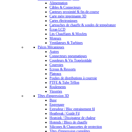
Alimentation
Câbles & Connecteurs
Capteurs proximité & fin-de-course
Carte mère imprimante 3D
Cartes électroniques
Cartouches de chauffe & sondes de température
Écran LCD
Lits Chauffants & Mosfets
Moteurs
Ventilateurs & Turbines
Pièces Mécaniques
Autres
Connecteurs pneumatiques
Coupleurs & Vis Trapézoïdale
Courroies
Ecrous & Ressorts
Plateaux
Poulies de distributions à courroie
PTFE & Tube Téflon
Roulements
Visseries
Têtes d'impression 3D
Buse
Engrenage
Extrudeur / Bloc entrainement fil
Heatbreak / Guide Fil
Heatsink / Dissipateur de chaleur
Hotends / Blocs de chauffe
Silicones & Chaussettes de protection
Têtes d'impression complètes