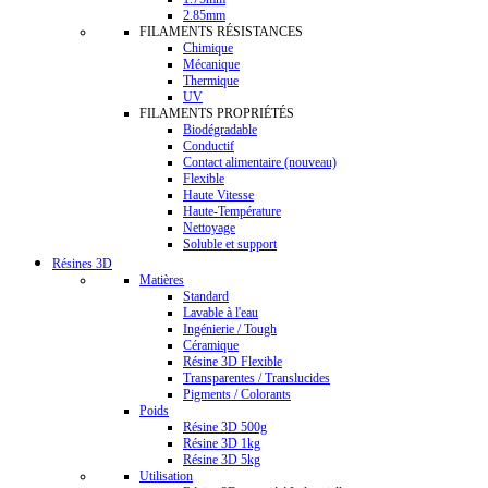
2.85mm
FILAMENTS RÉSISTANCES
Chimique
Mécanique
Thermique
UV
FILAMENTS PROPRIÉTÉS
Biodégradable
Conductif
Contact alimentaire (nouveau)
Flexible
Haute Vitesse
Haute-Température
Nettoyage
Soluble et support
Résines 3D
Matières
Standard
Lavable à l'eau
Ingénierie / Tough
Céramique
Résine 3D Flexible
Transparentes / Translucides
Pigments / Colorants
Poids
Résine 3D 500g
Résine 3D 1kg
Résine 3D 5kg
Utilisation