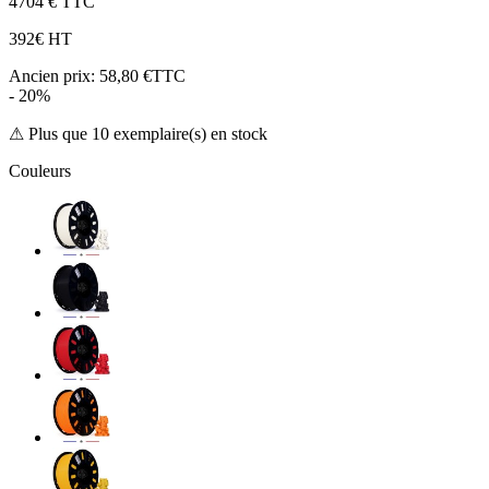
47
04 € TTC
39
2€ HT
Ancien prix:
58,80 €TTC
- 20%
⚠ Plus que 10 exemplaire(s) en stock
Couleurs