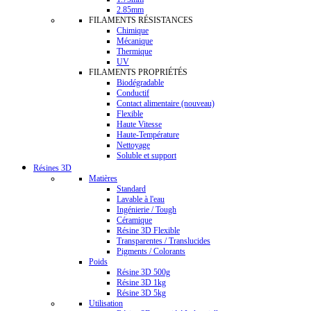
2.85mm
FILAMENTS RÉSISTANCES
Chimique
Mécanique
Thermique
UV
FILAMENTS PROPRIÉTÉS
Biodégradable
Conductif
Contact alimentaire (nouveau)
Flexible
Haute Vitesse
Haute-Température
Nettoyage
Soluble et support
Résines 3D
Matières
Standard
Lavable à l'eau
Ingénierie / Tough
Céramique
Résine 3D Flexible
Transparentes / Translucides
Pigments / Colorants
Poids
Résine 3D 500g
Résine 3D 1kg
Résine 3D 5kg
Utilisation