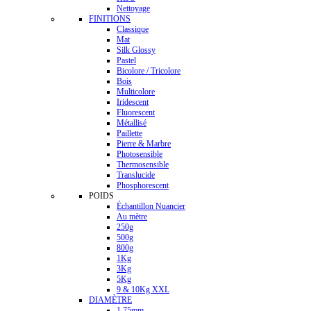
Nettoyage
FINITIONS
Classique
Mat
Silk Glossy
Pastel
Bicolore / Tricolore
Bois
Multicolore
Iridescent
Fluorescent
Métallisé
Paillette
Pierre & Marbre
Photosensible
Thermosensible
Translucide
Phosphorescent
POIDS
Échantillon Nuancier
Au mètre
250g
500g
800g
1Kg
3Kg
5Kg
9 & 10Kg XXL
DIAMÈTRE
1.75mm