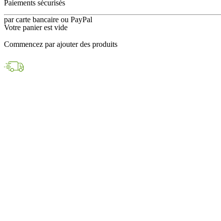
en 24h avec DPD
Votre panier est vide
Paiements sécurisés
Commencez par ajouter des produits
par carte bancaire ou PayPal