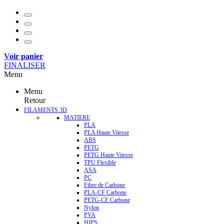
Voir panier
FINALISER
Menu
Menu
Retour
FILAMENTS 3D
MATIERE
PLA
PLA Haute Vitesse
ABS
PETG
PETG Haute Vitesse
TPU Flexible
ASA
PC
Fibre de Carbone
PLA-CF Carbone
PETG-CF Carbone
Nylon
PVA
HIPS