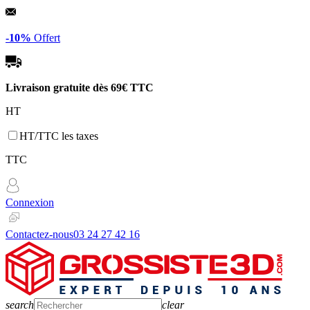
Panneau de gestion des cookies
-10%
Offert
Livraison gratuite dès
69€ TTC
HT
HT/TTC les taxes
TTC
Connexion
Contactez-nous
03 24 27 42 16
search
clear